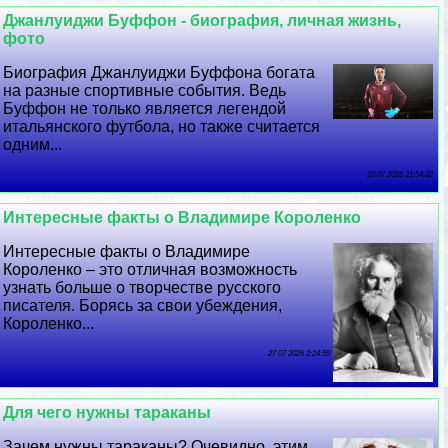
Джанлуиджи Буффон - биография, личная жизнь,
фото
Биография Джанлуиджи Буффона богата
на разные спортивные события. Ведь
Буффон не только является легендой
итальянского футбола, но также считается
одним...
28 07 2026 21:54:32
Интересные факты о Владимире Короленко
Интересные факты о Владимире
Короленко – это отличная возможность
узнать больше о творчестве русского
писателя. Борясь за свои убеждения,
Короленко...
27 07 2026 2:24:59
Для чего нужны таpaканы
Зачем нужны таpaканы? Очевидно, этим