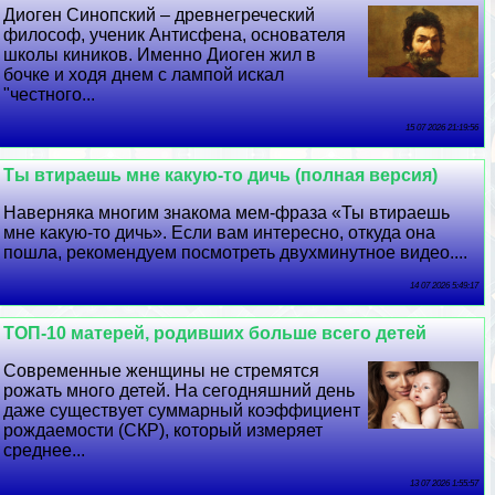
Диоген Синопский – древнегреческий
философ, ученик Антисфена, основателя
школы киников. Именно Диоген жил в
бочке и ходя днем с лампой искал
"честного...
15 07 2026 21:19:56
Ты втираешь мне какую-то дичь (полная версия)
Наверняка многим знакома мем-фраза «Ты втираешь
мне какую-то дичь». Если вам интересно, откуда она
пошла, рекомендуем посмотреть двухминутное видео....
14 07 2026 5:49:17
ТОП-10 матерей, родивших больше всего детей
Современные женщины не стремятся
рожать много детей. На сегодняшний день
даже существует суммарный коэффициент
рождаемости (СКР), который измеряет
среднее...
13 07 2026 1:55:57