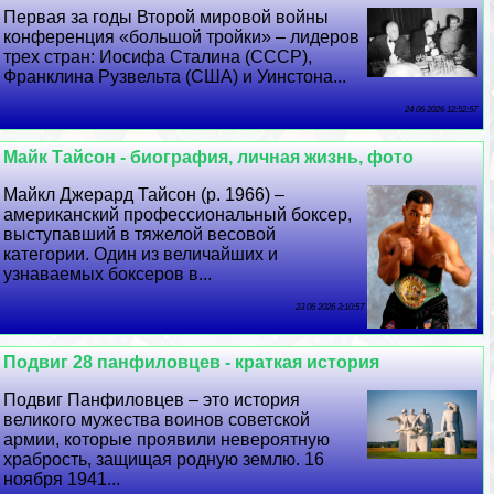
Первая за годы Второй мировой войны
конференция «большой тройки» – лидеров
трех стран: Иосифа Сталина (СССР),
Франклина Рузвельта (США) и Уинстона...
24 06 2026 12:52:57
Майк Тайсон - биография, личная жизнь, фото
Майкл Джерард Тайсон (р. 1966) –
американский профессиональный боксер,
выступавший в тяжелой весовой
категории. Один из величайших и
узнаваемых боксеров в...
23 06 2026 3:10:57
Подвиг 28 панфиловцев - краткая история
Подвиг Панфиловцев – это история
великого мужества воинов советской
армии, которые проявили невероятную
храбрость, защищая родную землю. 16
ноября 1941...