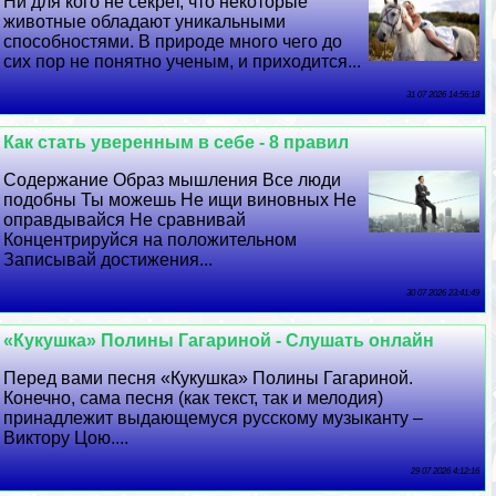
Ни для кого не секрет, что некоторые
животные обладают уникальными
способностями. В природе много чего до
сих пор не понятно ученым, и приходится...
31 07 2026 14:56:18
Как стать уверенным в себе - 8 правил
Содержание Образ мышления Все люди
подобны Ты можешь Не ищи виновных Не
оправдывайся Не сравнивай
Концентрируйся на положительном
Записывай достижения...
30 07 2026 23:41:49
«Кукушка» Полины Гагариной - Слушать онлайн
Перед вами песня «Кукушка» Полины Гагариной.
Конечно, сама песня (как текст, так и мелодия)
принадлежит выдающемуся русскому музыканту –
Виктору Цою....
29 07 2026 4:12:16