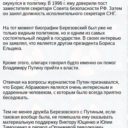
окунулся в политику. В 1996 г. ему доверили пост
заместителя секретаря Совета безопасности РФ. Затем
он занял должность исполнительного секретаря СНГ.
На тот момент биографии Березовский был уже не
только видным политиком, но и одним из самых
состоятельный людей в государстве. В своих интервью
он заявлял, что является другом президента
Бориса
Ельцина
.
Кроме этого, олигарх говорил будто именно он помог
Владимиру Путину
прийти к власти.
Отвечая на вопросы журналистов Путин признавался,
что Борис Абрамович являлся очень интересным и
одаренным человеком, с которым было всегда приятно
беседовать.
Тем не менее дружба Березовского с Путиным, если
таковая вообще была, не помешала ему оказывать
материальную поддержку Виктору Ющенко и Юлии
Тимошенко в период «Оранжевой революции».