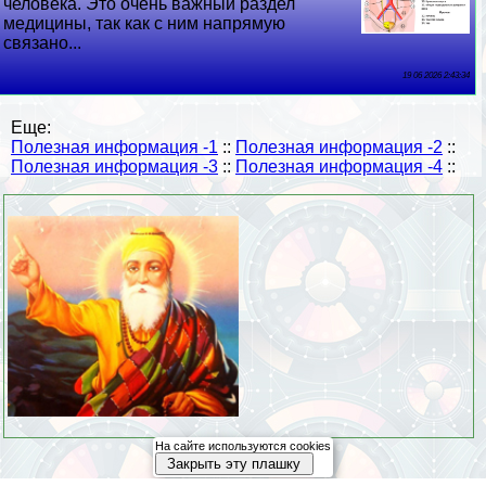
человека. Это очень важный раздел
медицины, так как с ним напрямую
связано...
19 06 2026 2:43:34
Еще:
Полезная информация -1
::
Полезная информация -2
::
Полезная информация -3
::
Полезная информация -4
::
На сайте используются cookies
Закрыть эту плашку