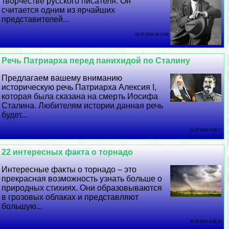
творчестве русского писателя. Он
считается одним из ярчайших
представителей...
02 07 2026 18:19:56
Речь Патриарха перед панихидой по Сталину
Предлагаем вашему вниманию
историческую речь Патриарха Алексия I,
которая была сказана на cмepть Иосифа
Сталина. Любителям истории данная речь
будет...
01 07 2026 9:28:17
22 интересных факта о торнадо
Интересные факты о торнадо – это
прекрасная возможность узнать больше о
природных стихиях. Они образовываются
в грозовых облаках и представляют
большую...
30 06 2026 9:42:33