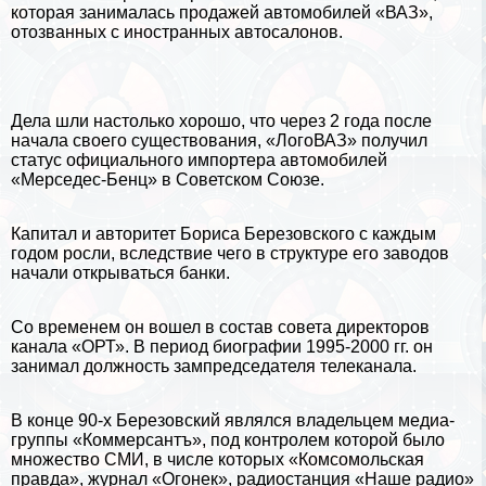
которая занималась продажей автомобилей «ВАЗ»,
отозванных с иностранных автосалонов.
Дела шли настолько хорошо, что через 2 года после
начала своего существования, «ЛогоВАЗ» получил
статус официального импортера автомобилей
«Мерседес-Бенц» в Советском Союзе.
Капитал и авторитет Бориса Березовского с каждым
годом росли, вследствие чего в структуре его заводов
начали открываться банки.
Со временем он вошел в состав совета директоров
канала «ОРТ». В период биографии 1995-2000 гг. он
занимал должность зампредседателя телеканала.
В конце 90-х Березовский являлся владельцем медиа-
группы «Коммерсантъ», под контролем которой было
множество СМИ, в числе которых «Комсомольская
правда», журнал «Огонек», радиостанция «Наше радио»