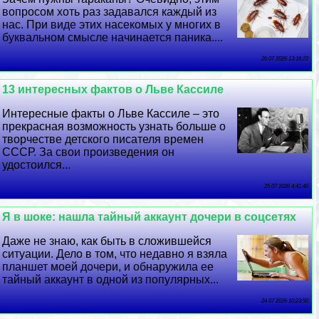
вопросом хоть раз задавался каждый из
нас. При виде этих насекомых у многих в
буквальном смысле начинается паника....
26 07 2026 13:16:22
13 интересных фактов о Льве Кассиле
Интересные факты о Льве Кассиле – это
прекрасная возможность узнать больше о
творчестве детского писателя времен
СССР. За свои произведения он
удостоился...
25 07 2026 4:41:40
Я в шоке: нашла тайный аккаунт дочери в соцсетях
Даже не знаю, как быть в сложившейся
ситуации. Дело в том, что недавно я взяла
планшет моей дочери, и обнаружила ее
тайный аккаунт в одной из популярных...
24 07 2026 10:23:50