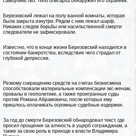
самоубийство. Тело олигарха обнаружил его охранник.
Березовский лежал на полу ванной комнаты, которая
была закрыта изнутри. Рядом с ним лежал шарф.
Никаких следов борьбы или насильственной cмepти
следователи не зафиксировали.
Известно, что в конце жизни Березовский находился в
состоянии банкротства, вследствие чего страдал от
глубокой депрессии.
Резкому сокращению средств на счетах бизнесмена
способствовали материальные компенсации экс-женам,
провалы в геополитике, а также проигранные суды
против
Романа Абрамовича
, после которых ему
пришлось оплачивать огромные судебные издержки.
За год до cмepти Березовский обнародовал текст, где
просил прощения за алчность в ущерб согражданам, а
также за свою роль в приходе к власти Владимира