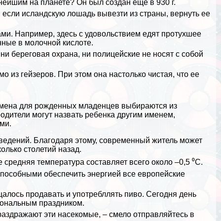
нейшим на планете? Он был создан еще в 930 г.
о, если исландскую лошадь вывезти из страны, вернуть ее
ми. Например, здесь с удовольствием едят протухшее
нные в молочной кислоте.
 ни береговая охрана, ни полицейские не носят с собой
о из гeйзеров. При этом она настолько чистая, что ее
Имена для рожденных младенцев выбираются из
родители могут назвать ребенка другим именем,
ми.
введений. Благодаря этому, современный житель может
олько столетий назад.
е средняя температура составляет всего около –0,5 ⁰С.
пособными обеспечить энергией все европейские
ещалось продавать и употрeбллять пиво. Сегодня день
иональным праздником.
 раздражают эти
насекомые
, – смело отправляйтесь в