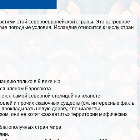
остями этой североевропейской страны. Это островное
тые погодные условия, Исландия относится к числу стран
ндию только в 9 веке н.э.
тся члeном Евросоюза.
яется самой северной столицей на планете.
оллей и прочих сказочных существ (см.
интересные факты
ак прокладывать новую дорогу, специалисты
азом, они не хотят «захватить» территории мифических
благополучных стран мира.
дии.