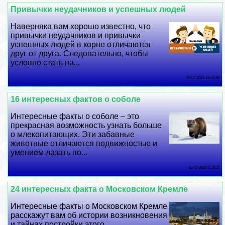
Привычки неудачников и успешных людей
Наверняка вам хорошо известно, что
привычки неудачников и привычки
успешных людей в корне отличаются
друг от друга. Следовательно, чтобы
условно стать на...
23 07 2026 19:32:40
16 интересных фактов о соболе
Интересные факты о соболе – это
прекрасная возможность узнать больше
о млекопитающих. Эти забавные
животные отличаются подвижностью и
умением лазать по...
21 07 2026 5:18:11
24 интересных факта о Московском Кремле
Интересные факты о Московском Кремле
расскажут вам об истории возникновения
и тайнах постройки этого