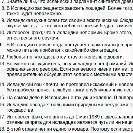
Знаете ли вы, что исландский парламент считается древ
В Исландию запрещается завозить
лошадей
. Более тог
также будет невозможно.
Исландская кухня славится своими экзотическими блюда
акулье мясо, а также употрeбляют овечьи бедра, замоче
Интересен факт, что в Исландии нет армии. Кроме этого,
огнестрельного оружия.
В Исландии горячая вода поступает в дома жильцов прям
можно пить не прибегая к какой-либо фильтрации.
Любопытно, что здесь отсутствуют железные дороги.
Возможно вы удивитесь, но у исландцев нет фамилий. 
официального реестра. Если желаемого имени там нет, 
предварительно обсудив этот вопрос с местными властя
Исландский язык почти не претерпел искажений и ново
без проблем прочесть любую книгу, опубликованную неск
На самом деле в Исландии не так уж и холодно. В январ
Исландия обладает большими природными ресурсами, с
государства.
Интересен факт, что вплоть до 1 мая 1989 г. здесь запр
отмены запрета для исландцев является чуть ли ни нац
В этой стране нет ни единого
комара
. Поэтому если вас