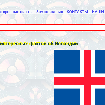
нтересные факты
::
Земноводные
::
КОНТАКТЫ
::
НАШИ
 интересных фактов об Исландии