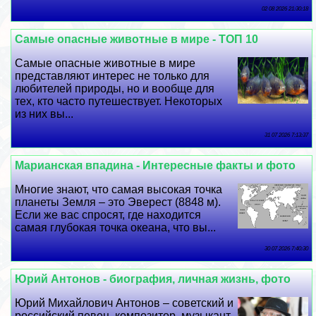
02 08 2026 21:30:18
Самые опасные животные в мире - ТОП 10
Самые опасные животные в мире
представляют интерес не только для
любителей природы, но и вообще для
тех, кто часто путешествует. Некоторых
из них вы...
31 07 2026 7:13:37
Марианская впадина - Интересные факты и фото
Многие знают, что самая высокая точка
планеты Земля – это Эверест (8848 м).
Если же вас спросят, где находится
самая глубокая точка океана, что вы...
30 07 2026 7:40:30
Юрий Антонов - биография, личная жизнь, фото
Юрий Михайлович Антонов – советский и
российский певец, композитор, музыкант,