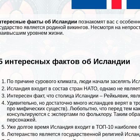
нтересные факты об Исландии
познакомят вас с особенн
сударство является родиной
викингов
. Несмотря на непрос
наивысшим уровнем жизни.
5 интересных фактов об Исландии
По причине сурового климата, люди начали заселять Исла
Исландия входит в состав стран НАТО, однако не являе
Интересен факт, что столица Исландии – Рейкьявик, явл
Удивительно, но достаточно много исландцев верят в тр
про мифических существ
). Любопытно, что перед тем к
консультируются с экспертами по
фольклору
. Таким обр
персонажей.
Уже долгое время Исландия входит в ТОП-10 наиболее 
Лютеранство является государственной религией Ислан