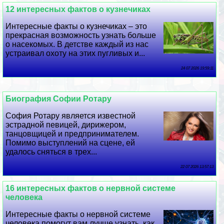
12 интересных фактов о кузнечиках
Интересные факты о кузнечиках – это
прекрасная возможность узнать больше
о насекомых. В детстве каждый из нас
устраивал охоту на этих пугливых и...
24 07 2026 19:59:11
Биография Софии Ротару
София Ротару является известной
эстрадной певицей, дирижером,
танцовщицей и предпринимателем.
Помимо выступлений на сцене, ей
удалось сняться в трех...
22 07 2026 13:57:13
16 интересных фактов о нервной системе
человека
Интересные факты о нервной системе
человека помогут вам лучше узнать, как