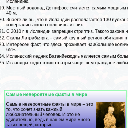
Исландию.
Местный водопад Деттифосс считается самым мощным 
40 м.
Знаете ли вы, что в Исландии располагается 130
вулкан
извергались около половины из них.
С 2010 г. в Исландии запрещен cтpиптиз. Такого закона 
Скалы Латрабьярга – самый крупный регион обитания
п
Интересен факт, что здесь проживает наибольшее количе
65%.
Исландский ледник Ватанйекюдль является самым боль
Исландцы ходят в кинотеатры чаще, чем граждане любых
Самые невероятные факты в мире
Самые невероятные факты в мире – это
то, что хочет знать каждый
любознательный человек. И это не
удивительно, ведь в нашем мире много
таких вещей, которые...