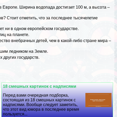
в Европе. Ширина
водопада
достигает 100 м, а высота –
ов
? Стоит отметить, что за последнее тысячелетие
нет ни в одном европейском государстве.
тиц
на планете.
ство внебрачных детей, чем в какой-либо стране мира –
шим ледником на Земле.
 других государств.
18 смешных картинок с надписями
Перед вами очередная подборка,
состоящая из 18 смешных картинок с
надписями. Вообще следует заметить,
что этот вид юмора в последнее время
пользуется...