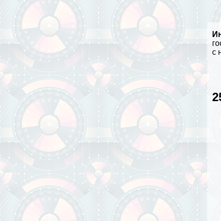
И
го
с 
2