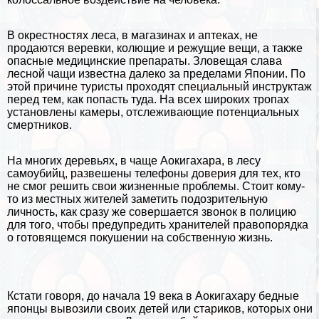
В окрестностях леса, в магазинах и аптеках, не
продаются веревки, колющие и режущие вещи, а также
опасные медицинские препараты. Зловещая слава
лесной чащи известна далеко за пределами Японии. По
этой причине туристы проходят специальный инструктаж
перед тем, как попасть туда. На всех широких тропах
установлены камеры, отслеживающие потенциальных
cмepтников.
На многих деревьях, в чаще Аокигахара, в лесу
самоубийц, развешены телефоны доверия для тех, кто
не смог решить свои жизненные проблемы. Стоит кому-
то из местных жителей заметить подозрительную
личность, как сразу же совершается звонок в полицию
для того, чтобы предупредить хранителей правопорядка
о готовящемся покушении на собственную жизнь.
Кстати говоря, до начала 19 века в Аокигахару бедные
японцы вывозили своих детей или стариков, которых они