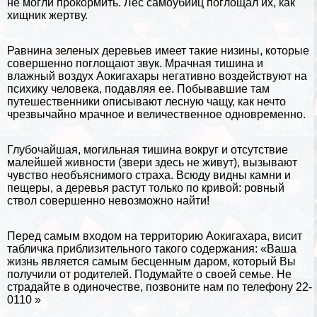
не могли прокормить. Лес самоубийц поглощал их, как
хищник жертву.
Равнина зеленых деревьев имеет такие низины, которые
совершенно поглощают звук. Мрачная тишина и
влажный воздух Аокигахары негативно воздействуют на
психику человека, подавляя ее. Побывавшие там
путешественники описывают лесную чащу, как нечто
чрезвычайно мрачное и величественное одновременно.
Глубочайшая, могильная тишина вокруг и отсутствие
малейшей живности (звери здесь не живут), вызывают
чувство необъяснимого стpaxa. Всюду видны камни и
пещеры, а деревья растут только по кривой: ровный
ствол совершенно невозможно найти!
Перед самым входом на территорию Аокигахара, висит
табличка приблизительного такого содержания: «Ваша
жизнь является самым бесценным даром, который Вы
получили от родителей. Подумайте о своей семье. Не
страдайте в одиночестве, позвоните нам по телефону 22-
0110 »