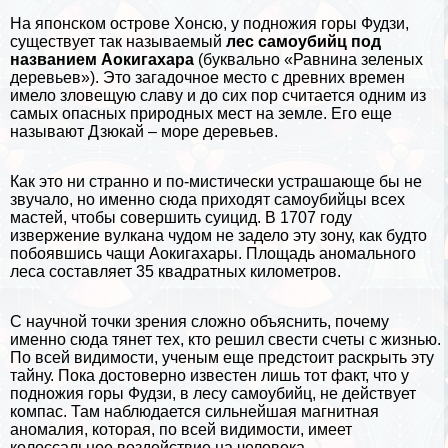
На японском острове Хонсю, у подножия горы Фудзи,
существует так называемый
лес самоубийц под
названием Аокигахара
(буквально «Равнина зеленых
деревьев»). Это
загадочное место
с древних времен
имело зловещую славу и до сих пор считается одним из
самых опасных природных мест на земле. Его еще
называют Дзюкай – море деревьев.
Как это ни странно и по-мистически устрашающе бы не
звучало, но именно сюда приходят самоубийцы всех
мастей, чтобы совершить суицид. В 1707 году
извержение
вулкана
чудом не задело эту зону, как будто
побоявшись чащи Аокигахары. Площадь аномального
леса составляет 35 квадратных километров.
С научной точки зрения сложно объяснить, почему
именно сюда тянет тех, кто решил свести счеты с жизнью.
По всей видимости, ученым еще предстоит раскрыть эту
тайну. Пока достоверно известен лишь тот факт, что у
подножия
горы
Фудзи, в лесу самоубийц, не действует
компас. Там наблюдается сильнейшая магнитная
аномалия, которая, по всей видимости, имеет
колоссальное воздействие на человека.