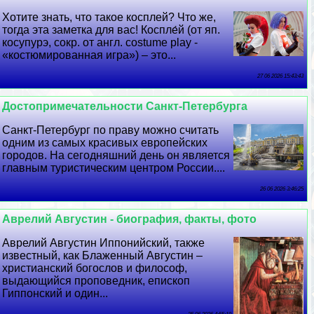
Хотите знать, что такое косплей? Что же,
тогда эта заметка для вас! Коспле́й (от яп.
косупурэ, сокр. от англ. costume play -
«костюмированная игра») – это...
27 06 2026 15:43:43
Достопримечательности Санкт-Петербурга
Санкт-Петербург по праву можно считать
одним из самых красивых европейских
городов. На сегодняшний день он является
главным туристическим центром России....
26 06 2026 3:46:25
Аврелий Августин - биография, факты, фото
Аврелий Августин Иппонийский, также
известный, как Блаженный Августин –
христианский богослов и философ,
выдающийся проповедник, епископ
Гиппонский и один...