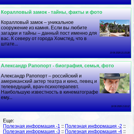
Коралловый замок - тайны, факты и фото
Коралловый замок – уникальное
сооружение из камня. Если вы любите
загадки и тайны – данный пост именно для
вас. К северу от города Хомстед, что в
штате...
19 06 2026 21:15:28
Александр Рапопорт - биография, семья, фото
Александр Рапопорт – российский и
американский актер театра и кино, певец и
телеведущий, врач-психотерапевт.
Наибольшую известность в кинематографе
ему...
18 06 2026 2:33:12
Еще:
Полезная информация -1
::
Полезная информация -2
::
Полезная информация -3
::
Полезная информация -4
::