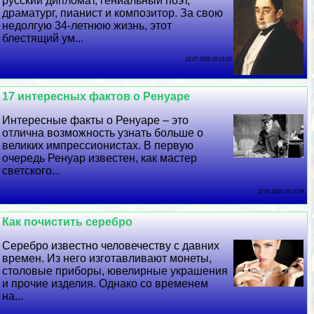
русский дипломат, гениальный поэт,
драматург, пианист и композитор. За свою
недолгую 34-летнюю жизнь, этот
блестящий ум...
13 07 2026 22:15:10
17 интересных фактов о Ренуаре
Интересные факты о Ренуаре – это
отлична возможность узнать больше о
великих импрессионистах. В первую
очередь Ренуар известен, как мастер
светского...
12 07 2026 15:37:39
Как почистить серебро
Серебро известно человечеству с давних
времен. Из него изготавливают монеты,
столовые приборы, ювелирные украшения
и прочие изделия. Однако со временем
на...