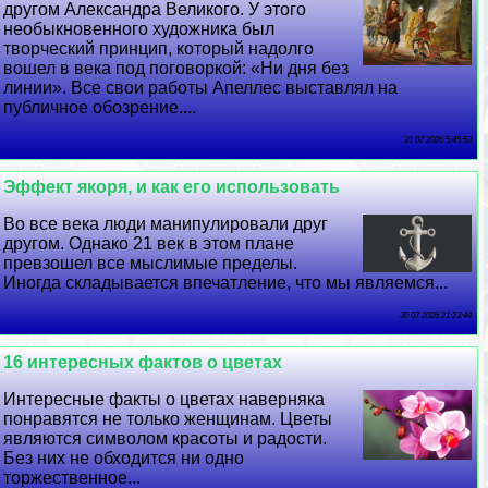
другом Александра Великого. У этого
необыкновенного художника был
творческий принцип, который надолго
вошел в века под поговоркой: «Ни дня без
линии». Все свои работы Апеллес выставлял на
публичное обозрение....
31 07 2026 5:45:53
Эффект якоря, и как его использовать
Во все века люди манипулировали друг
другом. Однако 21 век в этом плане
превзошел все мыслимые пределы.
Иногда складывается впечатление, что мы являемся...
30 07 2026 21:23:44
16 интересных фактов о цветах
Интересные факты о цветах наверняка
понравятся не только женщинам. Цветы
являются символом красоты и радости.
Без них не обходится ни одно
торжественное...