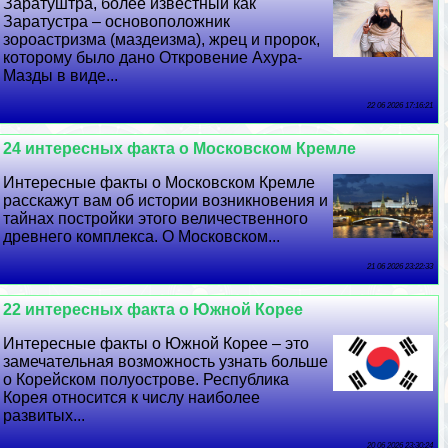
Заратуштра, более известный как
Заратустра – основоположник
зороастризма (маздеизма), жрец и пророк,
которому было дано Откровение Ахура-
Мазды в виде...
22 06 2026 17:16:21
24 интересных факта о Московском Кремле
Интересные факты о Московском Кремле
расскажут вам об истории возникновения и
тайнах постройки этого величественного
древнего комплекса. О Московском...
21 06 2026 23:22:33
22 интересных факта о Южной Корее
Интересные факты о Южной Корее – это
замечательная возможность узнать больше
о Корейском полуострове. Республика
Корея относится к числу наиболее
развитых...
20 06 2026 23:30:24