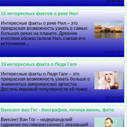
11 07 2026 5:48:15
12 интересных фактов о реке Нил
Интересные факты о реке Нил – это
прекрасная возможность узнать о самых
больших реках на планете. Древние
египтяне обожествляли Нил, считая его
источником...
10 07 2026 19:29:52
33 интересных факта о Леди Гаге
Интересные факты о Леди Гаге – это
прекрасная возможность узнать больше о
знаменитых американских артистах.
Достичь мировой популярности ей помог...
09 07 2026 7:26:56
Винсент ван Гог - биография, личная жизнь, фото
Винсент Ван Гог – нидерландский
художник-постимпрессионист, оказавший