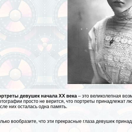
ортреты дeвyшек начала XX века
– это великолепная возм
отографии
просто не верится, что портреты принадлежат лю
сле них осталась одна память.
лько вообразите, что эти прекрасные глаза дeвyшек принад