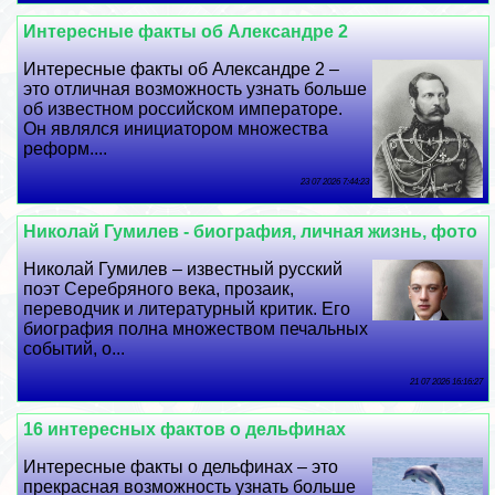
Интересные факты об Александре 2
Интересные факты об Александре 2 –
это отличная возможность узнать больше
об известном российском императоре.
Он являлся инициатором множества
реформ....
23 07 2026 7:44:23
Николай Гумилев - биография, личная жизнь, фото
Николай Гумилев – известный русский
поэт Серебряного века, прозаик,
переводчик и литературный критик. Его
биография полна множеством печальных
событий, о...
21 07 2026 16:16:27
16 интересных фактов о дельфинах
Интересные факты о дельфинах – это
прекрасная возможность узнать больше