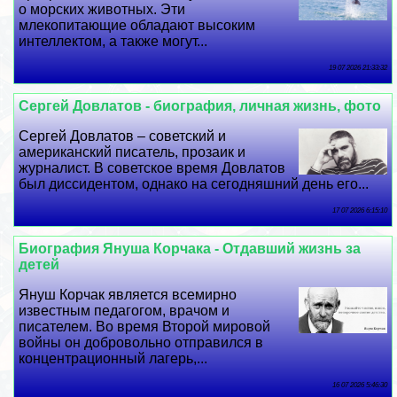
о морских животных. Эти
млекопитающие обладают высоким
интеллектом, а также могут...
19 07 2026 21:33:32
Сергeй Довлатов - биография, личная жизнь, фото
Сергeй Довлатов – советский и
американский писатель, прозаик и
журналист. В советское время Довлатов
был диссидентом, однако на сегодняшний день его...
17 07 2026 6:15:10
Биография Януша Корчака - Отдавший жизнь за
детей
Януш Корчак является всемирно
известным педагогом, врачом и
писателем. Во время Второй мировой
войны он добровольно отправился в
концентрационный лагерь,...
16 07 2026 5:46:30