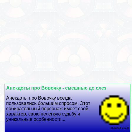
Анекдоты про Вовочку - смешные до слез
Анекдоты про Вовочку всегда
пользовались большим спросом. Этот
собирательный персонаж имеет свой
хаpaктер, свою нелегкую судьбу и
уникальные особенности...
04 08 2026 6:16:39