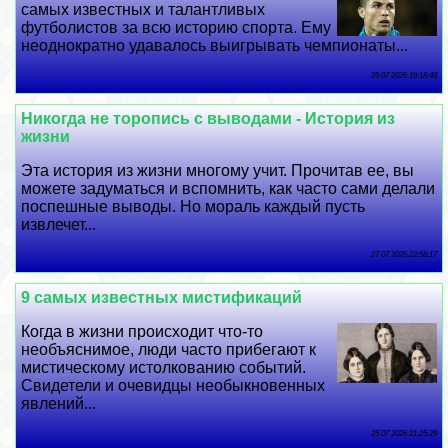
самых известных и талантливых
футболистов за всю историю спорта. Ему
неоднократно удавалось выигрывать чемпионаты...
29 07 2026 19:18:48
Никогда не торопись с выводами - История из
жизни
Эта история из жизни многому учит. Прочитав ее, вы
можете задуматься и вспомнить, как часто сами делали
поспешные выводы. Но мораль каждый пусть
извлечет...
27 07 2026 22:58:17
9 самых известных мистификаций
Когда в жизни происходит что-то
необъяснимое, люди часто прибегают к
мистическому истолкованию событий.
Свидетели и очевидцы необыкновенных
явлений...
25 07 2026 21:25:29