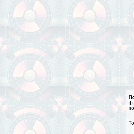
П
ф
по
То