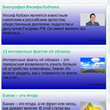
Биография Иосифа Кобзона
Иосиф Кобзон является известным
советским и российским артистом,
общественным деятелем, педагогом и
депутатом Госдумы РФ. Он имеет множество
почетных...
24 07 2026 15:29:53
13 интересных фактов об облаках
Интересные факты об облаках – это
прекрасная возможность узнать больше
об устройстве атмосферы Земли. Их
можно увидеть, как с поверхности земли,
так и из...
22 07 2026 3:37:18
Банан – это ягода
Банан – это ягода, а не фрукт или овощ,
как думают многие. В этой статье мы