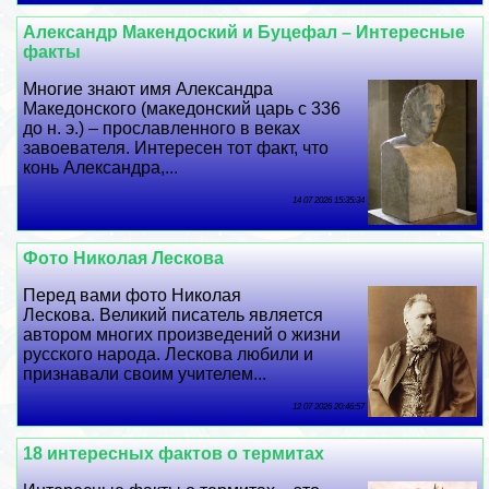
Александр Макендоский и Буцефал – Интересные
факты
Многие знают имя Александра
Македонского (македонский царь с 336
до н. э.) – прославленного в веках
завоевателя. Интересен тот факт, что
конь Александра,...
14 07 2026 15:35:34
Фото Николая Лескова
Перед вами фото Николая
Лескова. Великий писатель является
автором многих произведений о жизни
русского народа. Лескова любили и
признавали своим учителем...
12 07 2026 20:46:57
18 интересных фактов о термитах