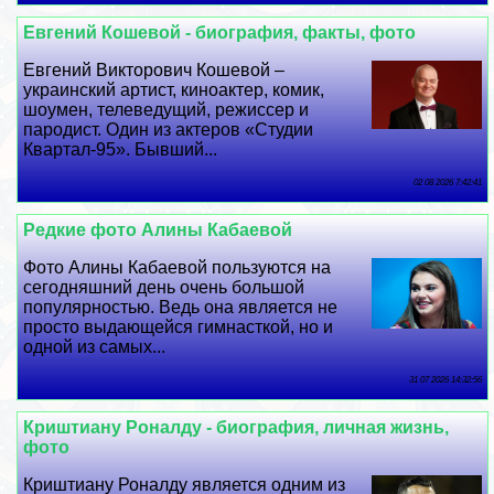
Евгений Кошевой - биография, факты, фото
Евгений Викторович Кошевой –
украинский артист, киноактер, комик,
шоумен, телеведущий, режиссер и
пародист. Один из актеров «Студии
Квартал-95». Бывший...
02 08 2026 7:42:41
Редкие фото Алины Кабаевой
Фото Алины Кабаевой пользуются на
сегодняшний день очень большой
популярностью. Ведь она является не
просто выдающейся гимнасткой, но и
одной из самых...
31 07 2026 14:32:56
Криштиану Роналду - биография, личная жизнь,
фото
Криштиану Роналду является одним из