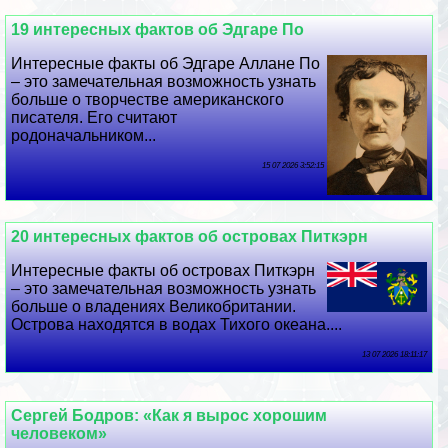
19 интересных фактов об Эдгаре По
Интересные факты об Эдгаре Аллане По
– это замечательная возможность узнать
больше о творчестве американского
писателя. Его считают
родоначальником...
15 07 2026 3:52:15
20 интересных фактов об островах Питкэрн
Интересные факты об островах Питкэрн
– это замечательная возможность узнать
больше о владениях Великобритании.
Острова находятся в водах Тихого океана....
13 07 2026 18:11:17
Сергeй Бодров: «Как я вырос хорошим
человеком»