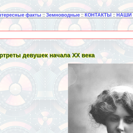
нтересные факты
::
Земноводные
::
КОНТАКТЫ
::
НАШИ
ртреты дeвyшек начала XX века