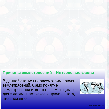
Причины землетрясений – Интересные факты
В данной статье мы рассмотрим причины
землетрясений. Само понятие
землетрясения известно всем людям, и
даже детям, а вот каковы причины того,
что внезапно...
05 08 2026 18:37:44