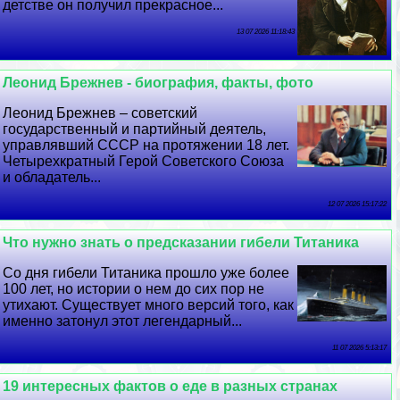
детстве он получил прекрасное...
13 07 2026 11:18:43
Леонид Брежнев - биография, факты, фото
Леонид Брежнев – советский
государственный и партийный деятель,
управлявший СССР на протяжении 18 лет.
Четырехкратный Герой Советского Союза
и обладатель...
12 07 2026 15:17:22
Что нужно знать о предсказании гибели Титаника
Со дня гибели Титаника прошло уже более
100 лет, но истории о нем до сих пор не
утихают. Существует много версий того, как
именно затонул этот легендарный...
11 07 2026 5:13:17
19 интересных фактов о еде в разных странах