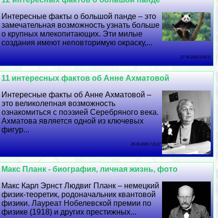
Интересные факты о большой панде – это
замечательная возможность узнать больше
о крупных млекопитающих. Эти милые
создания имеют неповторимую окраску,...
27 06 2026 5:59:31
11 интересных фактов об Анне Ахматовой
Интересные факты об Анне Ахматовой –
это великолепная возможность
ознакомиться с поэзией Серебряного века.
Ахматова является одной из ключевых
фигур...
26 06 2026 7:11:27
Макс Планк - биография, личная жизнь, фото
Макс Карл Эрнст Людвиг Планк – немецкий
физик-теоретик, родоначальник квантовой
физики. Лауреат Нобелевской премии по
физике (1918) и других престижных...