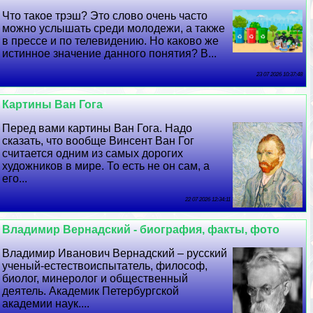
Что такое трэш? Это слово очень часто
можно услышать среди молодежи, а также
в прессе и по телевидению. Но каково же
истинное значение данного понятия? В...
23 07 2026 10:37:48
Картины Ван Гога
Перед вами картины Ван Гога. Надо
сказать, что вообще Винсент Ван Гог
считается одним из самых дорогих
художников в мире. То есть не он сам, а
его...
22 07 2026 12:34:11
Владимир Вернадский - биография, факты, фото
Владимир Иванович Вернадский – русский
ученый-естествоиспытатель, философ,
биолог, минеролог и общественный
деятель. Академик Петербургской
академии наук....