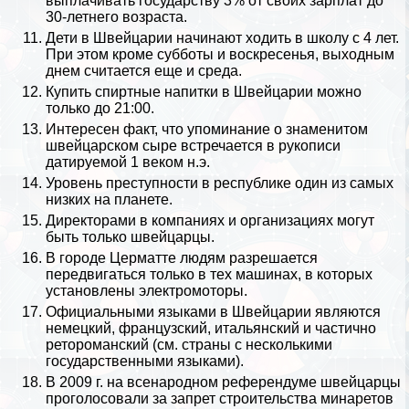
выплачивать государству 3% от своих зарплат до
30-летнего возраста.
Дети в Швейцарии начинают ходить в школу с 4 лет.
При этом кроме субботы и воскресенья, выходным
днем считается еще и среда.
Купить спиртные напитки в Швейцарии можно
только до 21:00.
Интересен факт, что упоминание о знаменитом
швейцарском сыре встречается в рукописи
датируемой 1 веком н.э.
Уровень преступности в республике один из самых
низких на планете.
Директорами в компаниях и организациях могут
быть только швейцарцы.
В городе Церматте людям разрешается
передвигаться только в тех машинах, в которых
установлены электромоторы.
Официальными языками в Швейцарии являются
немецкий, французский, итальянский и частично
ретороманский (см.
страны с несколькими
государственными языками
).
В 2009 г. на всенародном референдуме швейцарцы
проголосовали за запрет строительства минаретов