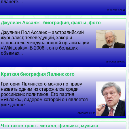
планете....
26 07 2026 7:29:50
Джулиан Ассанж - биография, факты, фото
Джулиан Пол Ассанж – австралийский
журналист, телеведущий, хакер и
основатель международной организации
«WikiLeaks». В 2006 г. он в больших
объемах...
25 07 2026 16:40:51
Краткая биография Явлинского
Григория Явлинского можно по праву
назвать одним из старожилов среди
российских политиков. Его партия
«Яблоко», лидером которой он является
уже долгое...
24 07 2026 9:11:10
Что такое трэш - металл, фильмы, музыка