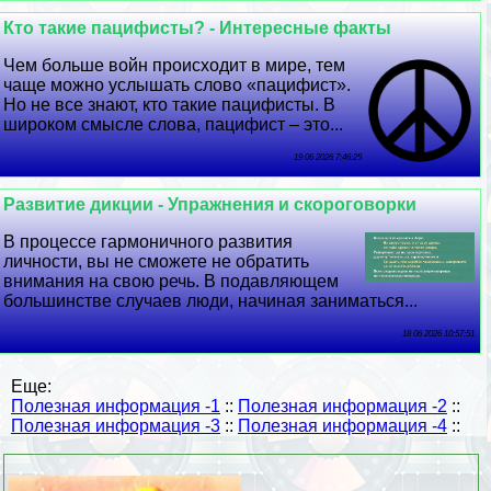
Кто такие пацифисты? - Интересные факты
Чем больше войн происходит в мире, тем
чаще можно услышать слово «пацифист».
Но не все знают, кто такие пацифисты. В
широком смысле слова, пацифист – это...
19 06 2026 7:46:25
Развитие дикции - Упражнения и скороговорки
В процессе гармоничного развития
личности, вы не сможете не обратить
внимания на свою речь. В подавляющем
большинстве случаев люди, начиная заниматься...
18 06 2026 10:57:51
Еще:
Полезная информация -1
::
Полезная информация -2
::
Полезная информация -3
::
Полезная информация -4
::