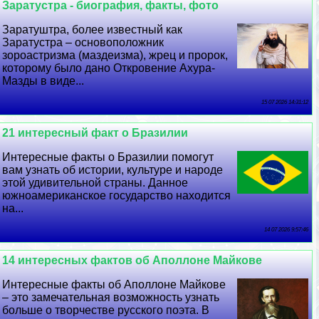
Заратустра - биография, факты, фото
Заратуштра, более известный как
Заратустра – основоположник
зороастризма (маздеизма), жрец и пророк,
которому было дано Откровение Ахура-
Мазды в виде...
15 07 2026 14:31:12
21 интересный факт о Бразилии
Интересные факты о Бразилии помогут
вам узнать об истории, культуре и народе
этой удивительной страны. Данное
южноамериканское государство находится
на...
14 07 2026 9:57:46
14 интересных фактов об Аполлоне Майкове
Интересные факты об Аполлоне Майкове
– это замечательная возможность узнать
больше о творчестве русского поэта. В