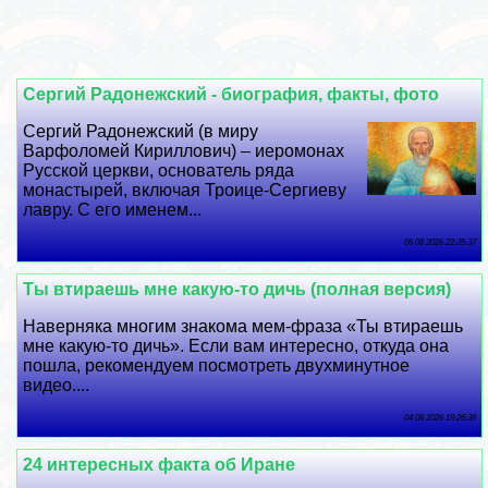
Сергий Радонежский - биография, факты, фото
Сергий Радонежский (в миру
Варфоломей Кириллович) – иеромонах
Русской церкви, основатель ряда
монастырей, включая Троице-Сергиеву
лавру. С его именем...
06 08 2026 22:35:37
Ты втираешь мне какую-то дичь (полная версия)
Наверняка многим знакома мем-фраза «Ты втираешь
мне какую-то дичь». Если вам интересно, откуда она
пошла, рекомендуем посмотреть двухминутное
видео....
04 08 2026 19:26:39
24 интересных факта об Иране