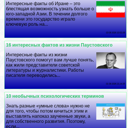
Интересные факты об Иране – это
блестящая возможность узнать больше о
юго-западной Азии. В течении долгого
времени это государство играло
ключевую роль на...
03 08 2026 10:52:28
16 интересных фактов из жизни Паустовского
Интересные факты из жизни
Паустовского помогут вам лучше понять,
как жили представители советской
литературы и журналистики. Работы
писателя переводились...
01 08 2026 21:14:35
10 необычных психологических терминов
Знать разные «умные слова» нужно не
для того, чтобы потом кичиться этим и
выставлять напоказ заученные звуки, а
для собственного развития. Поэтому,
если...