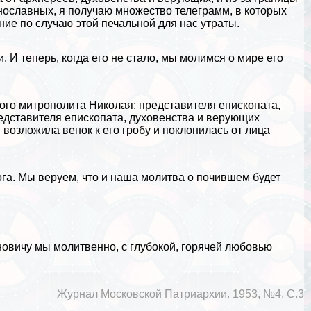
инославных, я получаю множество телеграмм, в которых
ие по случаю этой печальной для нас утраты.
. И теперь, когда его не стало, мы молимся о мире его
го митрополита Николая; представителя епископата,
дставителя епископата, духовенства и верующих
возложила венок к его гробу и поклонилась от лица
га. Мы веруем, что и наша молитва о почившем будет
вичу мы молитвенно, с глубокой, горячей любовью
Журнал Московской Патриархии. 1953, №4. С.3