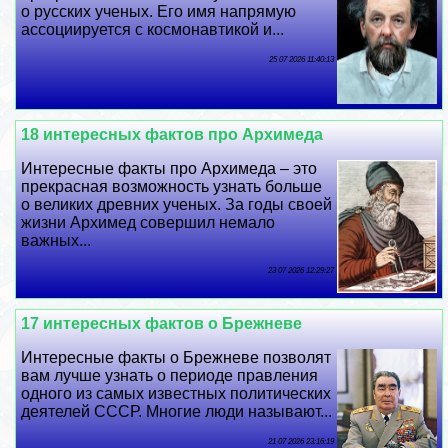
о русских ученых. Его имя напрямую
ассоциируется с космонавтикой и...
25 07 2026 11:40:13
18 интересных фактов про Архимеда
Интересные факты про Архимеда – это
прекрасная возможность узнать больше
о великих древних ученых. За годы своей
жизни Архимед совершил немало
важных...
23 07 2026 12:29:27
17 интересных фактов о Брежневе
Интересные факты о Брежневе позволят
вам лучше узнать о периоде правления
одного из самых известных политических
деятелей СССР. Многие люди называют...
21 07 2026 23:16:19