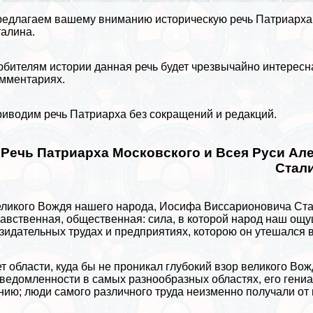
едлагаем вашему вниманию историческую речь Патриарха А
талина
.
юбителям
истории
данная речь будет чрезвычайно интересн
мментариях.
иводим речь Патриарха без сокращений и редакций.
Речь Патриарха Московского и Всея Руси Але
Стал
ликого Вождя нашего народа, Иосифа Виссарионовича Стал
авственная, общественная: сила, в которой народ наш ощу
зидательных трудах и предприятиях, которою он утешался в
т области, куда бы не проникал глубокий взор великого Во
ведомленности в самых разнообразных областях, его ген
нию; люди самого различного труда неизменно получали от