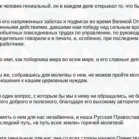
к человек гениальный, он в каждом деле открывал то, что 
 его напряженных заботах и подвигах во
время Великой От
енными действиями, давшими нам победу над сильным вра
объятных повседневных трудах по управлению, по руковод
едительно говорили и в печати, и, особенно, при последне
работники.
о имя, как поборника мира во всем мире, и его славные дея
 же, собравшись для молитвы о нем, не можем пройти молч
ношения к нашим церковным нуждам.
 один вопрос, с которым бы мы к нему ни обращались, не б
ого доброго и полезного, благодаря его высокому авторит
мять о нем для нас незабвенна, и наша Русская Православн
следний путь, «в путь всея земли» горячей молитвой.
эти печальные для нас дни со всех сторон нашего Отечеств