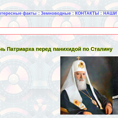
нтересные факты
::
Земноводные
::
КОНТАКТЫ
::
НАШИ
чь Патриарха перед панихидой по Сталину