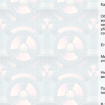
Ка
Об
во
не
уб
со
Ег
Мы
от
Ни
мн
Па
по
В 