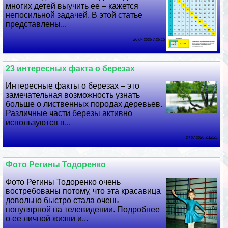
многих детей выучить ее – кажется
непосильной задачей. В этой статье
представлены...
26 07 2026 7:26:15
23 интересных факта о березах
Интересные факты о березах – это
замечательная возможность узнать
больше о лиственных породах деревьев.
Различные части березы активно
используются в...
24 07 2026 3:12:25
Фото Регины Тодоренко
Фото Регины Тодоренко очень
востребованы потому, что эта красавица
довольно быстро стала очень
популярной на телевидении. Подробнее
о ее личной жизни и...