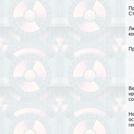
Пр
С
Л
ко
Пр
Ве
нр
со
Не
ос
ге