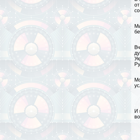
от
со
Мы
бе
Вч
ду
У
Ру
Мо
ус
И 
во