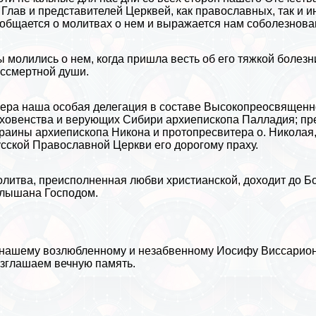
 Глав и представителей Церквей, как православных, так и 
общается о молитвах о нем и выражается нам соболезнован
 молились о нем, когда пришла весть об его тяжкой болезни
сcмepтной души.
ера наша особая делегация в составе Высокопреосвященно
ховенства и верующих Сибири архиепископа Палладия; пре
краины
архиепископа Никона и протопресвитера о. Николая, 
сской Православной Церкви его дорогому праху.
литва, преисполненная любви христианской, доходит до Бо
лышана Господом.
нашему возлюбленному и незабвенному Иосифу Виссарионо
зглашаем вечную память.