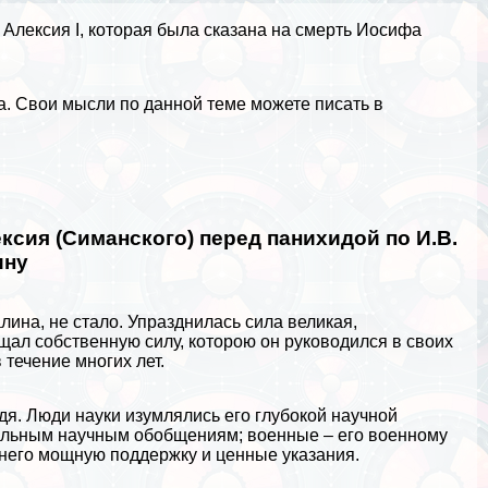
лексия I, которая была сказана на cмepть
Иосифа
а. Свои мысли по данной теме можете писать в
ксия (Симанского) перед панихидой по И.В.
ину
ина, не стало. Упразднилась сила великая,
щал собственную силу, которою он руководился в своих
 течение многих лет.
ждя. Люди науки изумлялись его глубокой научной
иальным научным обобщениям; военные – его военному
 него мощную поддержку и ценные указания.