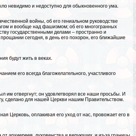
было невидимо и недоступно для обыкновенного ума.
ечественной войны
, об его гениальном руководстве
гом и вообще над фашизмом; об его многогранных
ству государственными делами – пространно и
м прощании сегодня, в день его похорон, его ближайшие
ния будут жить в веках.
анием его всегда благожелательного, участливого
ыл им отвергнут; он удовлетворял все наши просьбы. И
ету, сделано для нашей Церкви нашим Правительством.
ая Церковь, оплакивая его уход от нас, провожает его в
а от архиереев, духовенства и верующих, и из-за границы