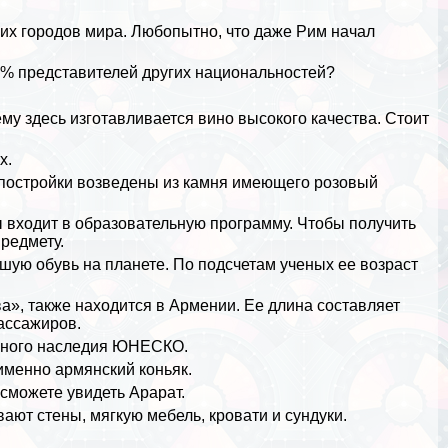
ших городов мира. Любопытно, что даже Рим начал
 3% представителей других национальностей?
му здесь изготавливается вино высокого качества. Стоит
х.
о постройки возведены из камня имеющего розовый
ы входит в образовательную программу. Чтобы получить
предмету.
ую обувь на планете. По подсчетам ученых ее возраст
а», также находится в Армении. Ее длина составляет
пассажиров.
льного наследия ЮНЕСКО.
именно армянский коньяк.
 сможете увидеть Арарат.
ают стены, мягкую мебель, кровати и сундуки.