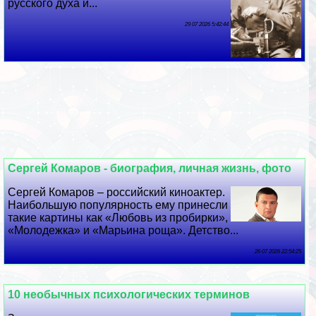
русского духа и...
29 07 2026 5:42:44
Сергeй Комаров - биография, личная жизнь, фото
Сергeй Комаров – российский киноактер.
Наибольшую популярность ему принесли
такие картины как «Любовь из пробирки»,
«Молодежка» и «Марьина роща». Детство...
26 07 2026 22:54:25
10 необычных психологических терминов