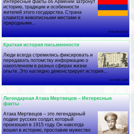
Интересные факты об Армении затронут
историю, традиции и особенности
жителей этого государства. Страна
славится живописными местами и
природными...
02 08 2026 23:51:32
Краткая история письменности
Люди всегда стремились фиксировать и
передавать потомству информацию о
накопленном в разных сферах жизни
опыте. Это наглядно демонстрирует история...
31 07 2026 1:41:48
Легендарная Атака Мертвецов – Интересные
факты
Атака Мертвецов – это легендарный
подвиг русских солдат, который
произошел в 1915 году. Он навсегда
вошел в историю, прославив мужество