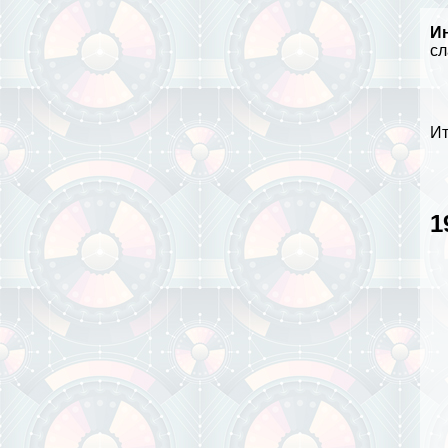
И
сл
Ит
1