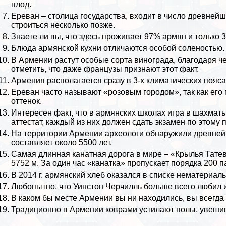
плод.
Ереван
– столица государства, входит в число древней
строиться несколько позже.
Знаете ли вы, что здесь проживает 97% армян и только
Блюда армянской кухни отличаются особой соленостью.
В Армении растут особые сорта винограда, благодаря че
отметить, что даже французы признают этот факт.
Армения располагается сразу в 3-х климатических пояса
Ереван часто называют «розовым городом», так как ег
оттенок.
Интересен факт, что в армянских школах игра в шахмат
аттестат, каждый из них должен сдать экзамен по этому 
На территории Армении археологи обнаружили древнейш
составляет около 5500 лет.
Самая длинная канатная дорога в мире – «Крылья Татев
5752 м. За один час «канатка» пропускает порядка 200 
В 2014 г. армянский хлеб оказался в списке нематериа
Любопытно, что
Уинстон Черчилль
больше всего любил 
В каком бы месте Армении вы ни находились, вы всегда
Традиционно в Армении
коврами
устилают полы, увешив