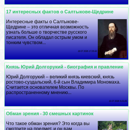
17 интересных фактов о Салтыкове-Щедрине
Интересные факты о Салтыкове-
Щедрине – это отличная возможность
узнать больше о творчестве русского
писателя. Он обладал острым умом и
тонким чувством...
18 07 2026 17:29:43
Князь Юрий Долгорукий - биография и правление
Юрий Долгорукий – великий князь киевский, князь
ростово-суздальский, 6-й сын Владимира Мономаха.
Считается основателем Москвы. По
распространенному мнению...
16 07 2026 9:23:26
Обман зрения - 30 смешных картинок
Что такое обман зрения? Это когда вы
смотрите на предмет, и он вам