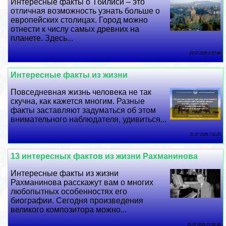
Интересные факты о Тбилиси – это
отличная возможность узнать больше о
европейских столицах. Город можно
отнести к числу самых древних на
планете. Здесь...
23 07 2026 6:57:44
Интересные факты из жизни
Повседневная жизнь человека не так
скучна, как кажется многим. Разные
факты заставляют задуматься об этом
внимательного наблюдателя, удивиться...
21 07 2026 7:11:20
13 интересных фактов из жизни Рахманинова
Интересные факты из жизни
Рахманинова расскажут вам о многих
любопытных особенностях его
биографии. Сегодня произведения
великого композитора можно...
20 07 2026 21:52:38