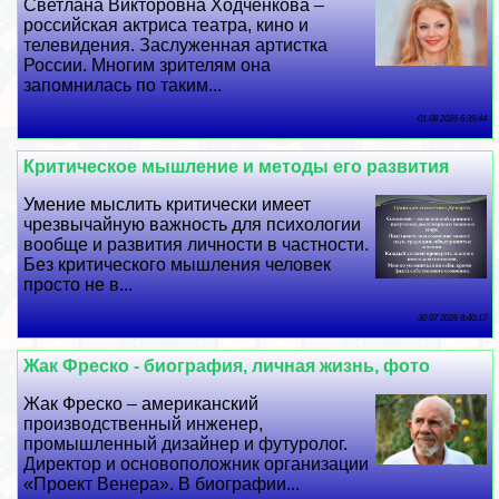
Светлана Викторовна Ходченкова –
российская актриса театра, кино и
телевидения. Заслуженная артистка
России. Многим зрителям она
запомнилась по таким...
01 08 2026 6:39:44
Критическое мышление и методы его развития
Умение мыслить критически имеет
чрезвычайную важность для психологии
вообще и развития личности в частности.
Без критического мышления человек
просто не в...
30 07 2026 8:40:17
Жак Фреско - биография, личная жизнь, фото
Жак Фреско – американский
производственный инженер,
промышленный дизайнер и футуролог.
Директор и основоположник организации
«Проект Венера». В биографии...