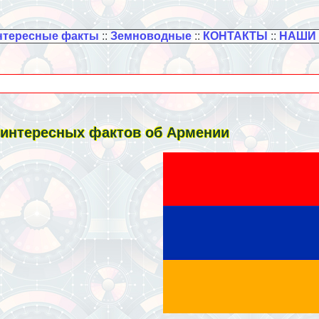
нтересные факты
::
Земноводные
::
КОНТАКТЫ
::
НАШИ
 интересных фактов об Армении