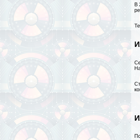
В 
ре
Те
И
Се
На
Ст
ко
И
По