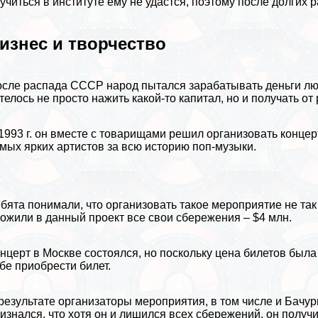
учиться в институте ему не удастся, поэтому после долгих
изнес и творчество
осле
распада СССР
народ пытался заpaбатывать деньги лю
телось не просто нажить какой-то капитал, но и получать от
1993 г. он вместе с товарищами решил организовать концер
мых ярких артистов за всю историю поп-музыки.
бята понимали, что организовать такое мероприятие не так
ожили в данный проект все свои сбережения – $4 млн.
нцерт в Москве состоялся, но поскольку цена билетов была
бе приобрести билет.
результате организаторы мероприятия, в том числе и Бачур
изнался, что хотя он и лишился всех сбережений, он получ