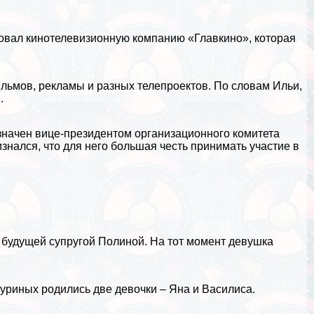
зовал кинотелевизионную компанию «Главкино», которая
льмов, рекламы и разных телепроектов. По словам Ильи,
.
начен вице-президентом организационного комитета
знался, что для него большая честь принимать участие в
с будущей супругой Полиной. На тот момент дeвyшка
чуриных родились две дeвoчки – Яна и Василиса.