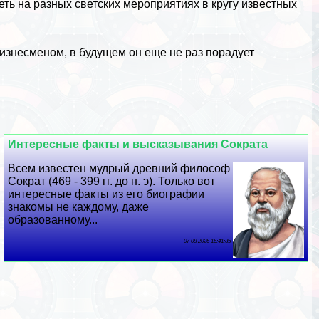
ть на разных светских мероприятиях в кругу известных
знесменом, в будущем он еще не раз порадует
Интересные факты и высказывания Сократа
Всем известен мудрый древний философ
Сократ (469 - 399 гг. до н. э). Только вот
интересные факты из его биографии
знакомы не каждому, даже
образованному...
07 08 2026 16:41:35