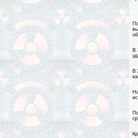
По
вы
об
В 
уд
В 
ка
На
ис
По
ср
Кр