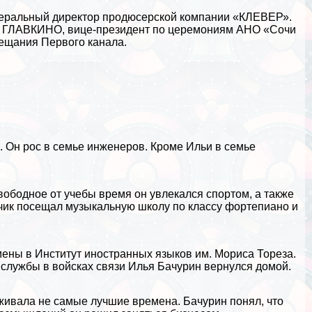
енеральный директор продюсерской компании «КЛЕВЕР».
р ГЛАВКИНО, вице-президент по церемониям АНО «Сочи
вещания Первого канала.
е
. Он рос в семье инженеров. Кроме Ильи в семье
свободное от учебы время он увлекался
спортом
, а также
чик посещал музыкальную школу по классу
фортепиано
и
мены в Институт иностранных языков им. Мориса Тореза.
т службы в войсках связи Илья Бачурин вернулся домой.
живала не самые лучшие времена. Бачурин понял, что