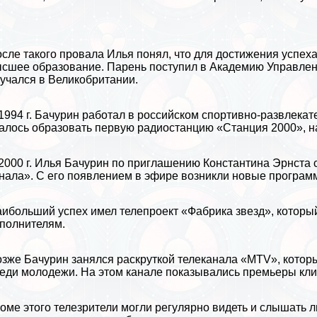
сле такого провала Илья понял, что для
достижения успех
сшее образование. Парень поступил в Академию Управлени
учался в
Великобритании
.
1994 г. Бачурин работал в российском спортивно-развлека
алось образовать первую радиостанцию «Станция 2000», н
2000 г. Илья Бачурин по приглашению Константина Эрнста
нала». С его появлением в эфире возникли новые програм
ибольший успех имел телепроект «Фабрика звезд», которы
полнителям.
зже Бачурин занялся раскруткой телеканала «MTV», котор
еди молодежи. На этом канале показывались премьеры кли
оме этого телезрители могли регулярно видеть и слышать