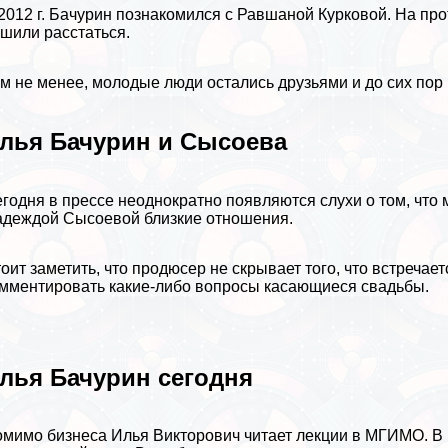
2012 г. Бачурин познакомился с Равшаной Курковой. На про
шили расстаться.
м не менее, молодые люди остались друзьями и до сих по
лья Бачурин и Сысоева
годня в прессе неоднократно появляются слухи о том, ч
деждой Сысоевой близкие отношения.
оит заметить, что продюсер не скрывает того, что встречае
мментировать какие-либо вопросы касающиеся свадьбы.
лья Бачурин сегодня
мимо бизнеса Илья Викторович читает лекции в МГИМО. В р