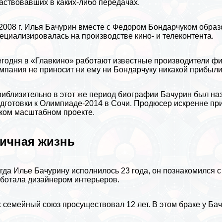
аствовавших в каких-либо передачах.
2008 г. Илья Бачурин вместе с Федором Бондарчуком обра
ециализировалась на производстве кино- и телеконтента.
годня в «Главкино» работают известные производители фи
мпания не приносит ни ему ни Бондарчуку никакой прибыли
иблизительно в этот же период
биографии
Бачурин был наз
дготовки к Олимпиаде-2014 в
Сочи
. Продюсер искренне при
ком масштабном проекте.
ичная жизнь
гда Илье Бачурину исполнилось 23 года, он познакомился 
ботала дизайнером интерьеров.
 семейный союз просуществовал 12 лет. В этом бpaке у Ба