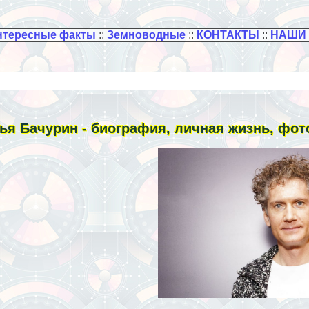
нтересные факты
::
Земноводные
::
КОНТАКТЫ
::
НАШИ
ья Бачурин - биография, личная жизнь, фот