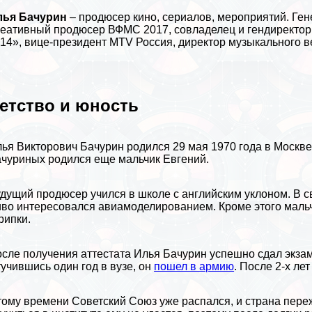
лья Бачурин
– продюсер кино, сериалов, мероприятий. Г
еативный продюсер ВФМС 2017, совладелец и гендиректо
14», вице-президент MTV Россия, директор музыкального 
етство и юность
ья Викторович Бачурин родился 29 мая 1970 года в
Москв
чуриных родился еще мальчик Евгений.
дущий продюсер учился в школе с английским уклоном. В 
во интересовался авиамоделированием. Кроме этого маль
рипки.
сле получения аттестата Илья Бачурин успешно сдал экза
учившись один год в вузе, он
пошел в армию
. После 2-х ле
тому времени
Советский Союз
уже распался, и страна пере