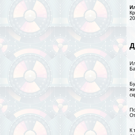
И
Кр
20
Д
Ил
Ба
Бу
жи
ск
По
От
К 