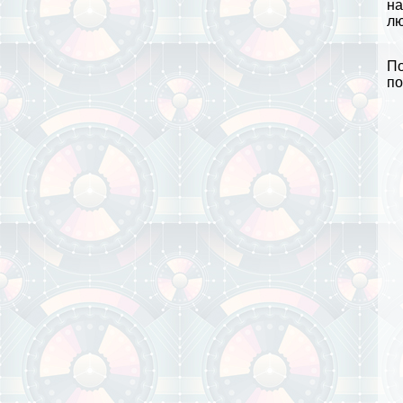
на
лю
По
по