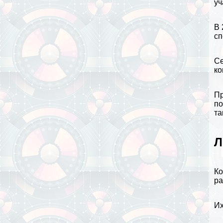
уч
В 
сп
Се
ко
Пр
по
та
Л
Ко
ра
Их