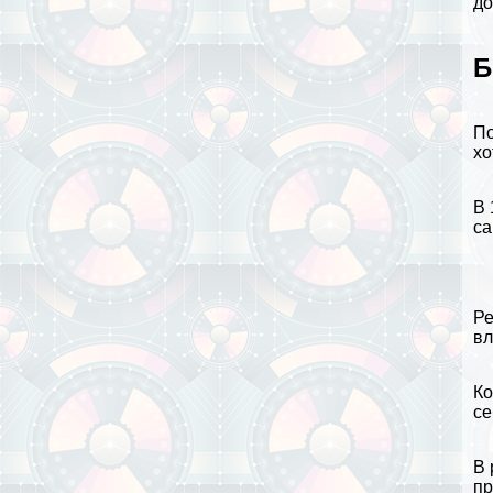
до
Б
П
хо
В 
са
Ре
вл
Ко
се
В 
пр