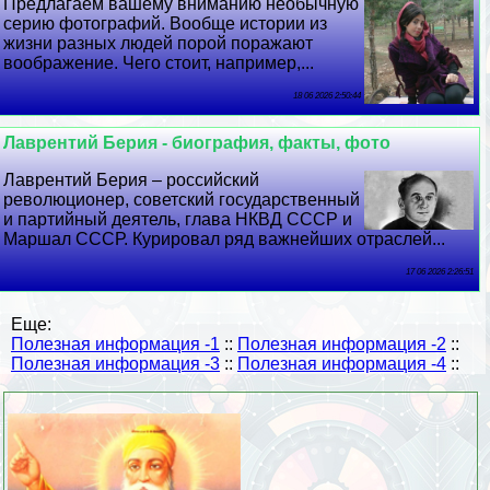
Предлагаем вашему вниманию необычную
серию фотографий. Вообще истории из
жизни разных людей порой поражают
воображение. Чего стоит, например,...
18 06 2026 2:50:44
Лаврентий Берия - биография, факты, фото
Лаврентий Берия – российский
революционер, советский государственный
и партийный деятель, глава НКВД СССР и
Маршал СССР. Курировал ряд важнейших отраслей...
17 06 2026 2:26:51
Еще:
Полезная информация -1
::
Полезная информация -2
::
Полезная информация -3
::
Полезная информация -4
::