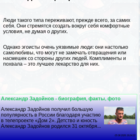
Люди такого типа переживают, прежде всего, за самих
себя. Они стремятся создать вокруг себя комфортные
условия, не думая о других.
Однако эгоисты очень уязвимые люди: они настолько
самолюбивы, что могут не замечать отвращения или
насмешек со стороны других людей. Комплименты и
похвала – это лучшее лекарство для них.
Александр Задойнов - биография, факты, фото
Александр Задойнов получил большую
популярность в России благодаря участию
в телепроекте «Дом 2». Детство и юность
Александр Задойнов родился 31 октября...
05 08 2026 19:24:22