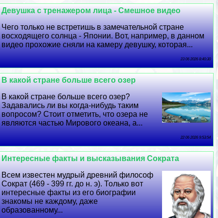
Дeвyшка с тренажером лица - Смешное видео
Чего только не встретишь в замечательной стране
восходящего солнца - Японии. Вот, например, в данном
видео прохожие сняли на камеру дeвyшку, которая...
23 06 2026 8:40:30
В какой стране больше всего озер
В какой стране больше всего озер?
Задавались ли вы когда-нибудь таким
вопросом? Стоит отметить, что озера не
являются частью Мирового океана, а...
22 06 2026 9:53:54
Интересные факты и высказывания Сократа
Всем известен мудрый древний философ
Сократ (469 - 399 гг. до н. э). Только вот
интересные факты из его биографии
знакомы не каждому, даже
образованному...