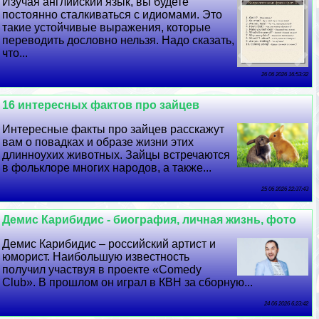
Изучая английский язык, вы будете
постоянно сталкиваться с идиомами. Это
такие устойчивые выражения, которые
переводить дословно нельзя. Надо сказать,
что...
26 06 2026 16:53:32
16 интересных фактов про зайцев
Интересные факты про зайцев расскажут
вам о повадках и образе жизни этих
длинноухих животных. Зайцы встречаются
в фольклоре многих народов, а также...
25 06 2026 22:37:43
Демис Карибидис - биография, личная жизнь, фото
Демис Карибидис – российский артист и
юморист. Наибольшую известность
получил участвуя в проекте «Comedy
Club». В прошлом он играл в КВН за сборную...
24 06 2026 6:23:42