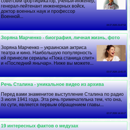
советский фортификатор, ученый-инженер,
генерал-лейтенант инженерных войск,
доктор военных наук и профессор
Военной...
04 07 2026 23:47:53
Зоряна Марченко - биография, личная жизнь, фото
Зоряна Марченко – украинская актриса
театра и кино. Наибольшую популярность
ей принесли сериалы «Пока станица спит»
и «Последний янычар». Ниже вы можете...
03 07 2026 13:41:15
Речь Сталина - уникальное видео из архива
Перед вами знаменитое выступление Сталина по радио
3 июля 1941 года. Эта речь примечательна тем, что она,
по сути, является первым обращением главы...
02 07 2026 14:33:17
19 интересных фактов о медузах