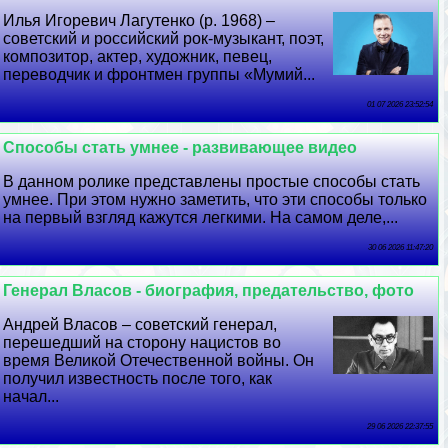
Илья Игоревич Лагутенко (р. 1968) –
советский и российский рок-музыкант, поэт,
композитор, актер, художник, певец,
переводчик и фронтмен группы «Мумий...
01 07 2026 23:52:54
Способы стать умнее - развивающее видео
В данном ролике представлены простые способы стать
умнее. При этом нужно заметить, что эти способы только
на первый взгляд кажутся легкими. На самом деле,...
30 06 2026 11:47:20
Генерал Власов - биография, предательство, фото
Андрей Власов – советский генерал,
перешедший на сторону нацистов во
время Великой Отечественной войны. Он
получил известность после того, как
начал...
29 06 2026 22:37:55