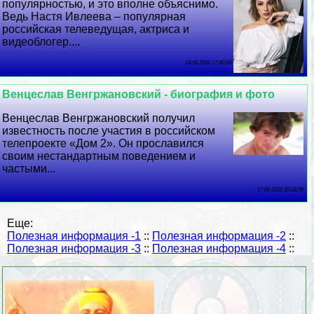
популярностью, и это вполне объяснимо.
Ведь Настя Ивлеева – популярная
российская телеведущая, актриса и
видеоблогер....
18 06 2026 17:40:39
Венцеслав Венгржановский - биография и фото
Венцеслав Венгржановский получил
известность после участия в российском
телепроекте «Дом 2». Он прославился
своим нестандартным поведением и
частыми...
17 06 2026 20:32:56
Еще:
Полезная информация -1
::
Полезная информация -2
::
Полезная информация -3
::
Полезная информация -4
::