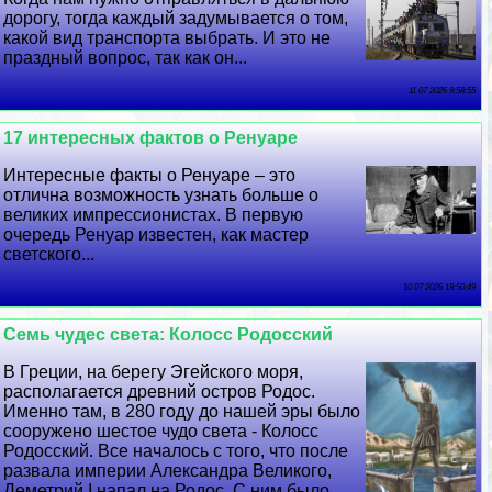
дорогу, тогда каждый задумывается о том,
какой вид трaнcпорта выбрать. И это не
праздный вопрос, так как он...
11 07 2026 9:58:55
17 интересных фактов о Ренуаре
Интересные факты о Ренуаре – это
отлична возможность узнать больше о
великих импрессионистах. В первую
очередь Ренуар известен, как мастер
светского...
10 07 2026 18:50:49
Семь чудес света: Колосс Родосский
В Греции, на берегу Эгeйского моря,
располагается древний остров Родос.
Именно там, в 280 году до нашей эры было
сооружено шестое чудо света - Колосс
Родосский. Все началось с того, что после
развала империи Александра Великого,
Деметрий I напал на Родос. С ним было