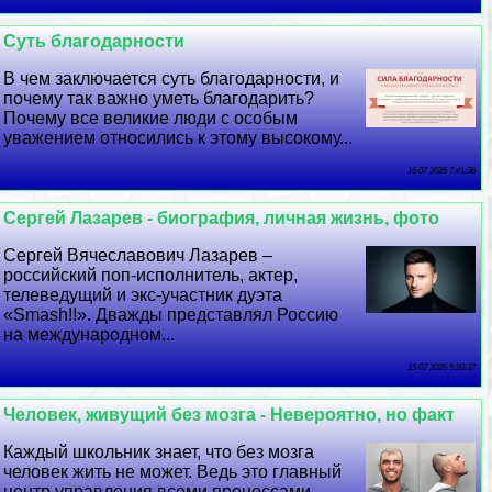
Суть благодарности
В чем заключается суть благодарности, и
почему так важно уметь благодарить?
Почему все великие люди с особым
уважением относились к этому высокому...
16 07 2026 7:41:36
Сергeй Лазарев - биография, личная жизнь, фото
Сергeй Вячеславович Лазарев –
российский поп-исполнитель, актер,
телеведущий и экс-участник дуэта
«Smash!!». Дважды представлял Россию
на международном...
15 07 2026 5:20:37
Человек, живущий без мозга - Невероятно, но факт
Каждый школьник знает, что без мозга
человек жить не может. Ведь это главный
центр управления всеми процессами