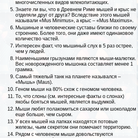
многочисленных видов млекопитающих.
Знаете ли вы, что в Древнем Риме мышей и крыс не
отделяли друг от друга? Вследствие этого мышей
называли «Mus Minimus», а крыс – «Mus Maximus».
Мышиные и человеческие суставы близки по своему
строению. Более того, они даже имеют одинаковое
количество частей.
Интересен факт, что мышиный слух в 5 раз острее,
чем у людей.
Наименьшими грызунами являются мыши-малютки.
Вес новорожденного мышонка составляет менее 1
грамма.
Самый тяжелый танк на планете назывался –
«Мышь» (Maus).
Геном мыши на 80% схож с геномом человека.
То, что слоны (см.
интересные факты о слонах
)
якобы бояться мышей, является выдумкой.
Мыши любят полакомиться сахаром или шоколадом
еще больше, чем сыром.
У всех мышей на лапках находятся потовые
железы, чьим секретом они помечают территорию.
Рядом с человеком мыши довольствуются