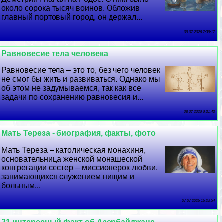
около сорока тысяч воинов. Обложив
главный портовый город, он держал...
09 07 2026 7:39:17
Равновесие тела человека
Равновесие тела – это то, без чего человек
не смог бы жить и развиваться. Однако мы
об этом не задумываемся, так как все
задачи по сохранению равновесия и...
08 07 2026 6:31:43
Мать Тереза - биография, факты, фото
Мать Тереза – католическая монахиня,
основательница женской монашеской
конгрегации сестер – миссионерок любви,
занимающихся служением нищим и
больным...
07 07 2026 16:23:54
21 интересный факт об Азербайджане