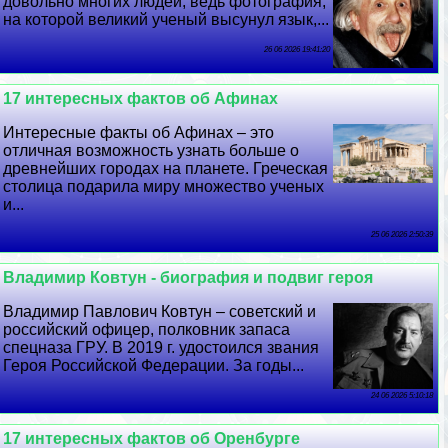
довольно многих людей, ведь фотография,
на которой великий ученый высунул язык,...
26 06 2026 19:41:20
17 интересных фактов об Афинах
Интересные факты об Афинах – это
отличная возможность узнать больше о
древнейших городах на планете. Греческая
столица подарила миру множество ученых
и...
25 06 2026 2:50:39
Владимир Ковтун - биография и подвиг героя
Владимир Павлович Ковтун – советский и
российский офицер, полковник запаса
спецназа ГРУ. В 2019 г. удостоился звания
Героя Российской Федерации. За годы...
24 06 2026 5:10:18
17 интересных фактов об Оренбурге