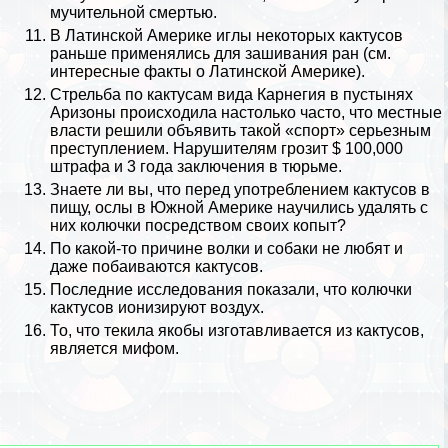
мучительной cмepтью.
В Латинской Америке иглы некоторых кактусов
раньше применялись для зашивания ран (см.
интересные факты о Латинской Америке
).
Стрельба по кактусам вида Карнегия в пустынях
Аризоны происходила настолько часто, что местные
власти решили объявить такой «спорт» серьезным
преступлением. Нарушителям грозит $ 100,000
штрафа и 3 года заключения в тюрьме.
Знаете ли вы, что перед употрeблением кактусов в
пищу, ослы в
Южной Америке
научились удалять с
них колючки посредством своих копыт?
По какой-то причине
волки
и
собаки
не любят и
даже побаиваются кактусов.
Последние исследования показали, что колючки
кактусов ионизируют воздух.
То, что текила якобы изготавливается из кактусов,
является мифом.