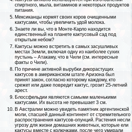
спиртного, мыла, витаминов и некоторых продуктов
питания.
Мексиканцы кормят своих
коров
очищенными
кактусами, чтобы увеличить удой молока.
Знаете ли вы, что в Монте-Карло находится
единственный на планете кактусовый сад под
открытым небом?
Кактусы можно встретить в самых засушливых
местах
Земли
, включая одну из наиболее сухих
пустынь
–
Атакаму
, что в Чили (см.
интересные
факты о Чили
).
По причине активной вырубки дикорастущих
кактусов в американском штате Аризона был
принят закон, согласно которому каждому, кто
срежет или даже повредит кактус, грозит 25-летний
арест.
Блоссфельдии являются самыми маленькими
кактусами. Их высота не превышает 3 см.
В
Австралии
можно увидеть памятник аргентинской
моли, спасшей данный континент от стремительного
распространения кактусов-опунций. Растения несли
угрозу для жизни домашних животных, которые ели
кактусы вместе с колючками, после чего умирали