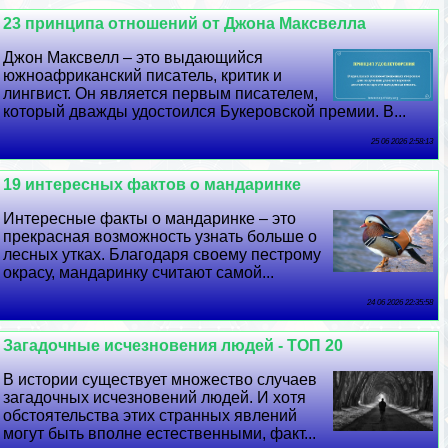
23 принципа отношений от Джона Максвелла
Джон Максвелл – это выдающийся
южноафриканский писатель, критик и
лингвист. Он является первым писателем,
который дважды удостоился Букеровской премии. В...
25 06 2026 2:58:13
19 интересных фактов о мaндаринке
Интересные факты о мaндаринке – это
прекрасная возможность узнать больше о
лесных утках. Благодаря своему пестрому
окрасу, мaндаринку считают самой...
24 06 2026 22:35:58
Загадочные исчезновения людей - ТОП 20
В истории существует множество случаев
загадочных исчезновений людей. И хотя
обстоятельства этих странных явлений
могут быть вполне естественными, факт...