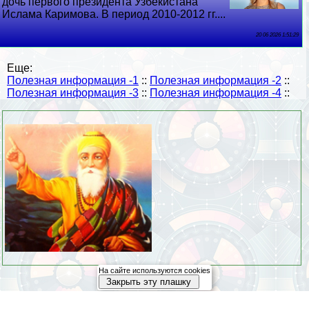
дочь первого президента Узбекистана
Ислама Каримова. В период 2010-2012 гг....
20 06 2026 1:51:29
Еще:
Полезная информация -1
::
Полезная информация -2
::
Полезная информация -3
::
Полезная информация -4
::
На сайте используются cookies
Закрыть эту плашку