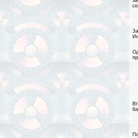
за
со
За
Ин
Од
пр
Вт
ба
По