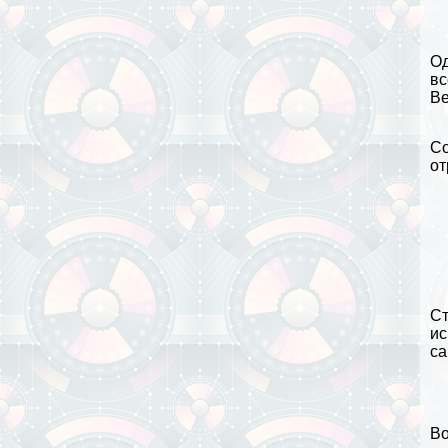
Од
вс
Be
Со
от
Ст
ис
са
Во