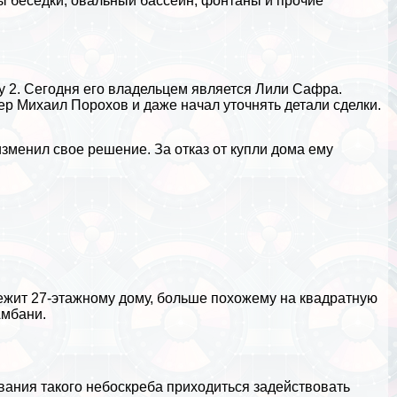
ы беседки, овальный бассейн, фонтаны и прочие
у 2. Сегодня его владельцем является Лили Сафра.
ер Михаил Порохов и даже начал уточнять детали сделки.
изменил свое решение. За отказ от купли дома ему
лежит 27-этажному дому, больше похожему на квадратную
Амбани.
вания такого небоскреба приходиться задействовать