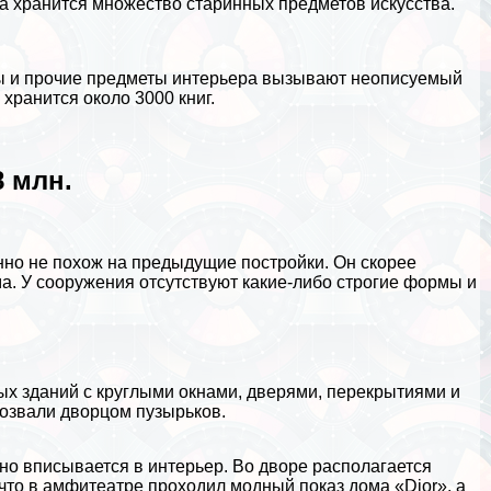
ма хранится множество старинных предметов искусства.
ры и прочие предметы интерьера вызывают неописуемый
 хранится около 3000 книг.
 млн.
енно не похож на предыдущие постройки. Он скорее
. У сооружения отсутствуют какие-либо строгие формы и
х зданий с круглыми окнами, дверями, перекрытиями и
озвали дворцом пузырьков.
но вписывается в интерьер. Во дворе располагается
что в амфитеатре проходил модный показ дома «Dior», а