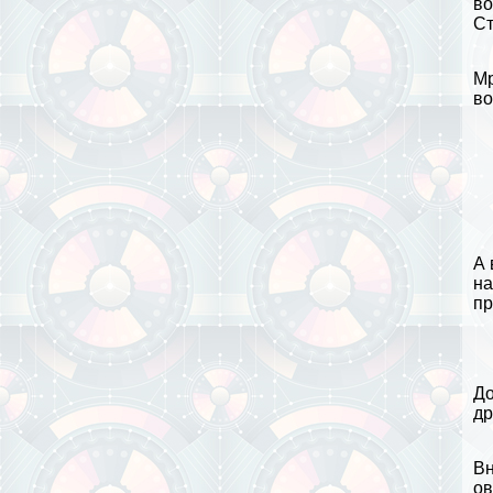
во
Ст
Мр
во
А 
на
пр
До
др
Вн
ов