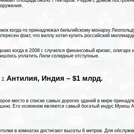
нимает площадь около 7 гектаров. Рядом с домом построен
оружения.
мок когда-то принадлежал бельгийскому монарху Леопольд
тересен факт, что виллу хотел купить российский миллиард
нако когда в 2008 г. случился финансовый кризис, олигарх 
ишлось уплатить Лили солидные отступные.
Антилия, Индия – $1 млрд.
орое место в списке самых дорогих зданий в мире принад
шню. Его хозяином является самый богатый индус Мукеш 
толки в комнатах достигают высоты 6 метров. Для обслужи