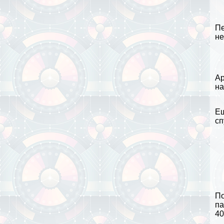
Пе
не
Ар
на
Ещ
сп
По
па
40