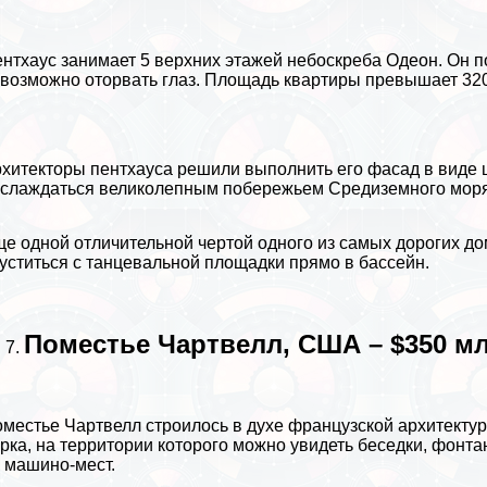
нтхаус занимает 5 верхних этажей небоскреба Одеон. Он по
возможно оторвать глаз. Площадь квартиры превышает 3200 
хитекторы пентхауса решили выполнить его фасад в виде ц
слаждаться великолепным побережьем
Средиземного мор
е одной отличительной чертой одного из самых дорогих до
уститься с танцевальной площадки прямо в бассейн.
Поместье Чартвелл, США – $350 мл
местье Чартвелл строилось в духе французской архитектур
рка, на территории которого можно увидеть беседки, фонта
 машино-мест.