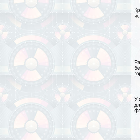
Кр
ис
Ра
бе
го
У 
дл
фа