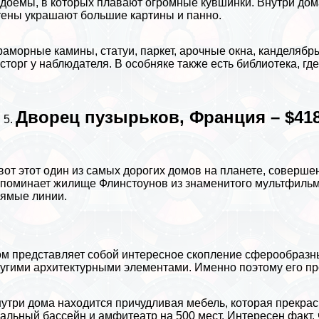
доемы, в которых плавают огромные
кувшинки
. Внутри до
ены украшают большие картины и панно.
аморные камины, статуи, паркет, арочные окна, канделяб
сторг у наблюдателя. В особняке также есть библиотека, где
Дворец пузырьков, Франция – $418
вот этот один из самых дорогих домов на планете, соверш
поминает жилище Флинстоунов из знаменитого мультфильма
ямые линии.
м представляет собой интересное скопление сферообразны
угими архитектурными элементами. Именно поэтому его пр
утри дома находится причудливая мебель, которая прекрас
альный бассейн и амфитеатр на 500 мест. Интересен факт, 