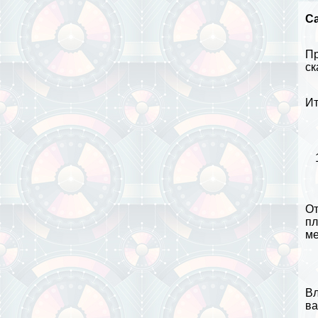
С
Пр
ск
Ит
От
пл
ме
Вл
ва