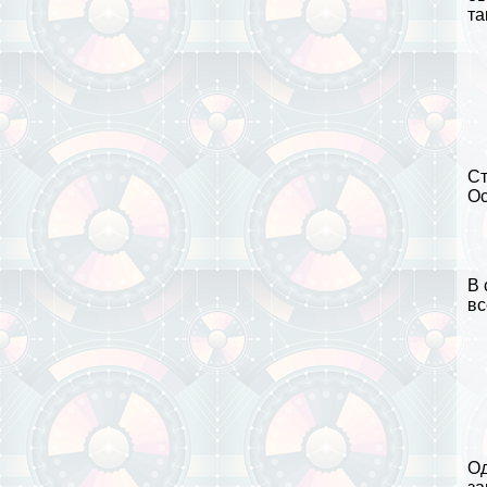
та
Ст
Ос
В 
вс
Од