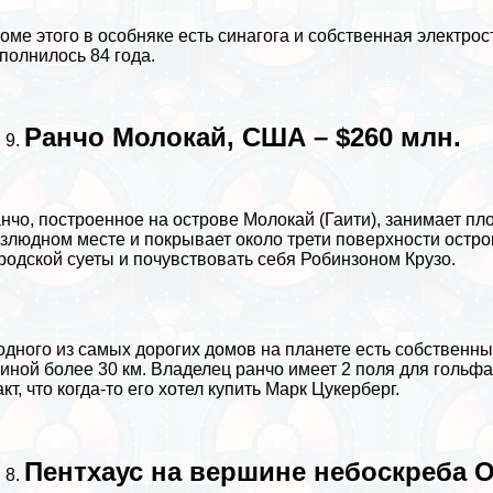
оме этого в особняке есть синагога и собственная электрос
полнилось 84 года.
Ранчо Молокай, США – $260 млн.
нчо, построенное на острове Молокай (
Гаити
), занимает п
злюдном месте и покрывает около трети поверхности острова
родской суеты и почувствовать себя Робинзоном Крузо.
одного из самых дорогих домов на планете есть собственны
иной более 30 км. Владелец ранчо имеет 2 поля для гольф
кт, что когда-то его хотел купить
Марк Цукерберг
.
Пентхаус на вершине небоскреба О