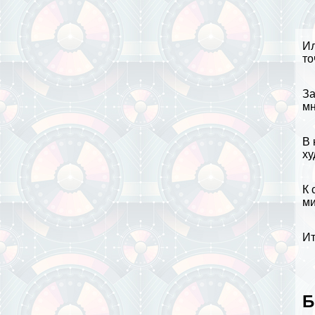
Ил
то
За
мн
В 
ху
К 
ми
Ит
Б