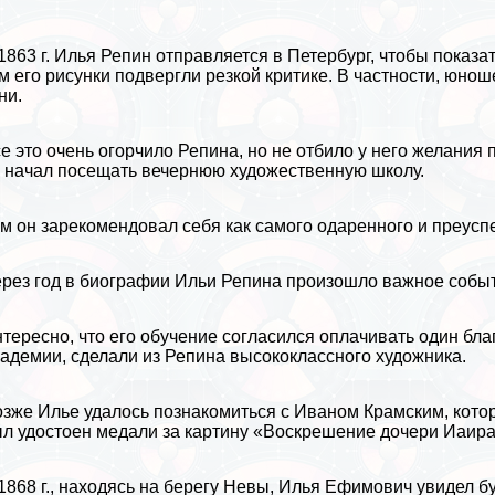
1863 г. Илья Репин отправляется в
Петербург
, чтобы показа
м его рисунки подвергли резкой критике. В частности, юнош
ни.
е это очень огорчило Репина, но не отбило у него желания
 начал посещать вечернюю художественную школу.
м он зарекомендовал себя как самого одаренного и преус
рез год в биографии Ильи Репина произошло важное событ
тересно, что его обучение согласился оплачивать один бл
адемии, сделали из Репина высококлассного художника.
зже Илье удалось познакомиться с Иваном Крамским, котор
л удостоен медали за картину «Воскрешение дочери Иаира
1868 г., находясь на берегу Невы, Илья Ефимович увидел б