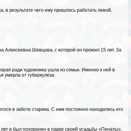
а, в результате чего ему пришлось работать левой.
а Алексеевна Шевцова, с которой он прожил 15 лет. За
орая ради художника ушла из семьи. Именно к ней в
ья умерла от туберкулеза.
гося в заботе старика. С ним постоянно находились его
 лет и был похоронен в парке своей усадьбы «Пенаты».