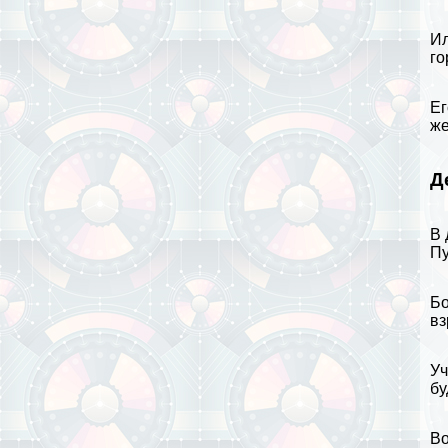
Ил
го
Ег
ж
Д
В 
П
Бо
вз
Уч
бу
Во