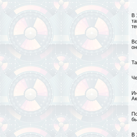
В 
та
те
Вс
он
Та
Че
Ин
Ак
По
бы
В 