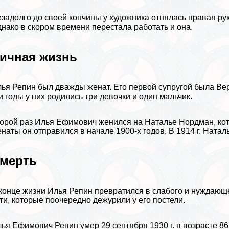
задолго до своей кончины у художника отнялась правая рук
нако в скором времени перестала работать и она.
ичная жизнь
ья Репин был дважды женат. Его первой супругой была Вер
и годы у них родились три дeвoчки и один мальчик.
орой раз Илья Ефимович женился на Наталье Нордман, кот
наты он отправился в начале 1900-х годов. В 1914 г. Натал
мepть
конце жизни Илья Репин превратился в слабого и нуждающе
ти, которые поочередно дежурили у его постели.
ья Ефимович Репин умер 29 сентября 1930 г. в возрасте 86