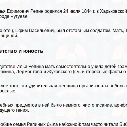
ья Ефимович Репин родился 24 июля 1844 г. в Харьковской
роде Чугуеве.
о отец, Ефим Васильевич, был отставным солдатом. Мать, 
енщиной.
етство и юность
детстве Ильи Репина мать самостоятельно учила детей грам
ушкина
,
Лермонтова
и
Жуковского
(см.
интересные факты о
лее того, эта удивительная женщина организовала небольш
рослые.
ебных предметов в ней было немного: чистописание, арифм
дущего гения.
обще семья Репиных была набожной: там часто читали Биб