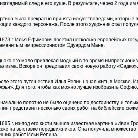
изгладимый след в его душе. В результате, через 2 года и
ртина была прекрасно принята искусствоведами, которые в
моции
каждого персонажа. После этого художник стал популя
1873 г. Илья Ефимович посетил несколько европейских госу
аменитым импрессионистом Эдуардом Мане.
нако его мало привлекал модный в то время импрессиониз
ализма. Вскоре он представил свою новую работу «Садко»,
сле этого путешествия Илья Репин начал жить в Москве. 
фья». Для того, чтобы как можно лучше изобразить Софию,
начально полотно не было оценено по достоинству, и толь
пин представил несколько своих работ на библейские сюже
1885 г. из-под его кисти вышла известная картина «
Иван Гр
зже на выставке передвижников. Она получила множество 
чших работ Ильи Репина.