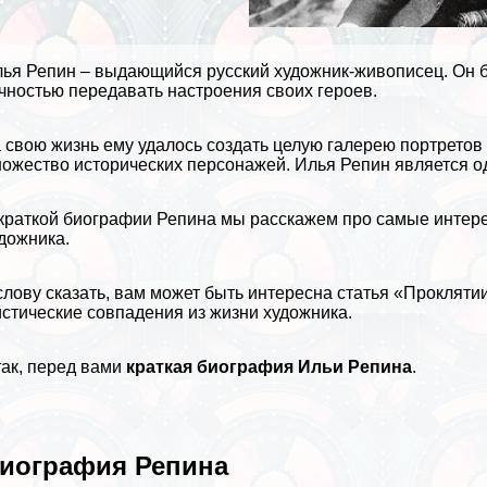
ья Репин – выдающийся русский художник-живописец. Он 
чностью передавать настроения своих героев.
 свою жизнь ему удалось создать целую галерею портретов
ожество исторических персонажей. Илья Репин является о
краткой
биографии
Репина мы расскажем про самые интерес
дожника.
слову сказать, вам может быть интересна статья
«Прокляти
стические совпадения из жизни художника.
ак, перед вами
краткая биография Ильи Репина
.
иография Репина