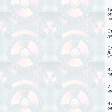
Тр
от
не
Ст
де
Сл
Дл
«Т
В 
пи
Ин
им
В 
он