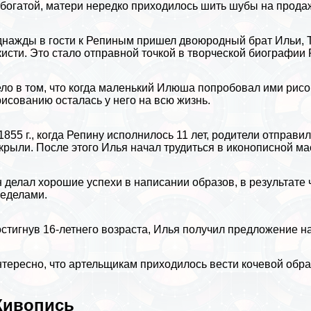
богатой, матери нередко приходилось шить шубы на продаж
нажды в гости к Репиным пришел двоюродный брат Ильи, 
кисти. Это стало отправной точкой в творческой биографии 
ло в том, что когда маленький Илюша попробовал ими рисо
рисованию
осталась у него на всю жизнь.
1855 г., когда Репину исполнилось 11 лет, родители отправи
крыли. После этого Илья начал трудиться в иконописной ма
 делал хорошие успехи в написании образов, в результате че
еделами.
стигнув 16-летнего возраста, Илья получил предложение на
тересно, что артельщикам приходилось вести кочевой образ
ивопись