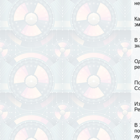
не
Ка
э
В 
зн
Од
ре
По
Со
Из
Ре
В 
по
лу