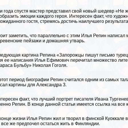
и года спустя мастер представил свой новый шедевр «Не ж
образить эмоции каждого героя. Интересен факт, что худ
ожиданного гостя, стремясь достичь наилучшего результата
оит заметить, что параллельно с этим Илья Репин написал
ревенские пейзажи и домашняя утварь.
едующая картина Репина «Запорожцы пишут письмо турецк
я ее написания Илья Ефимович перечитал множество
лит
араса Бульбу»
Николая Гоголя
.
этот период биографии Репин считался одним из самых та
сал картины для Александра 3.
тересен факт, что лучший портрет писателя
Ивана Тургене
енно Репин. В конце данной статьи имеется ссылка на все 
конце жизни Илья Репин жил и творил в финской Куоккале в
 все же предпочел остаться жить в
Финляндии
.