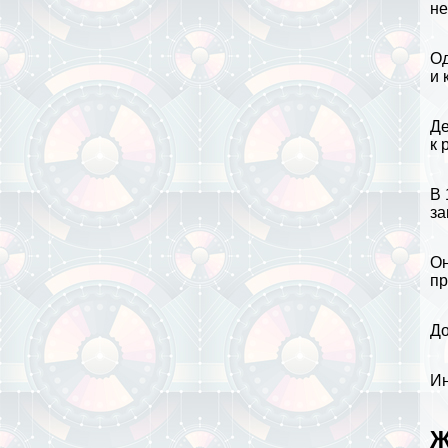
не
Од
и 
Де
к
В 
за
Он
пр
До
Ин
Ж