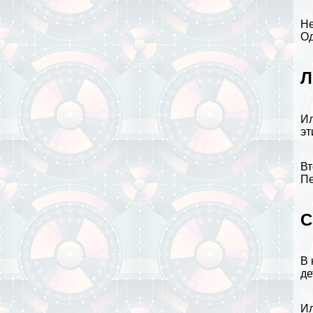
Не
Од
Л
Ил
эт
Вт
Пе
C
В 
де
Ил