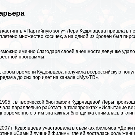
арьера
 кастинг в «Партийную зону» Лера Кудрявцева пришла в не
плетено множество косичек, а на одной из бровей был пирси
зможно именно благодаря своей внешности дeвyшке удало
вестной программы.
скором времени Кудрявцева получила всероссийскую популя
редача до сих пор идет на канале «Муз-ТВ».
1995 г. в творческой биографии Кудрявцевой Леры произош
чала параллельно работать в телепроектах «Испытание ве
новременно с этим эпатажная блондинка снималась в клип
2007 г. Кудрявцева участвовала в съемках фильмов «Детки 
ртине «Самый лучший фильм», где ей досталась роль женщ