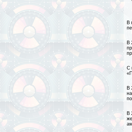
В 
пе
В 
пр
пр
С 
«П
В 
на
по
В 
же
ам