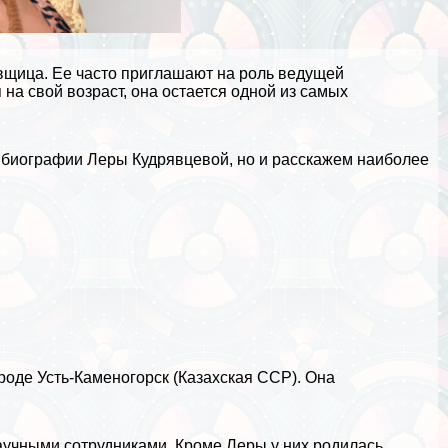
овщица. Ее часто приглашают на роль ведущей
на свой возраст, она остается одной из самых
я
биографии
Леры Кудрявцевой, но и расскажем наиболее
роде Усть-Каменогорск (Казахская ССР). Она
аучными сотрудниками. Кроме Леры у них родилась