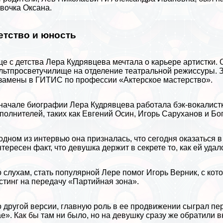
вoчка Оксана.
етство и юность
е с детства Лера Кудрявцева мечтала о карьере артистки. 
льтпросветучилище на отделение театральной режиссуры. 
замены в ГИТИС по профессии «Актерское мастерство».
начале биографии Лера Кудрявцева работала бэк-вокалистк
полнителей, таких как Евгений Осин, Игорь Саруханов и Бо
одном из интервью она призналась, что сегодня оказаться 
тересен факт, что дeвyшка держит в секрете то, как ей удал
 слухам, стать популярной Лере помог Игорь Верник, с кот
стинг на передачу «Партийная зона».
 другой версии, главную роль в ее продвижении сыграл п
е». Как бы там ни было, но на дeвyшку сразу же обратили