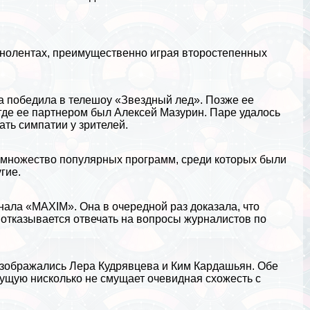
кинолентах, преимущественно играя второстепенных
а победила в телешоу «Звездный лед». Позже ее
 где ее партнером был Алексей Мазурин. Паре удалось
ть симпатии у зрителей.
а множество популярных программ, среди которых были
гие.
нала «MAXIM». Она в очередной раз доказала, что
 отказывается отвечать на вопросы журналистов по
 изображались Лера Кудрявцева и Ким Кардашьян. Обе
дущую нисколько не смущает очевидная схожесть с