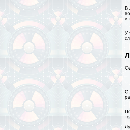
В 
во
и 
У 
сл
Л
Се
С 
ра
По
те
Л