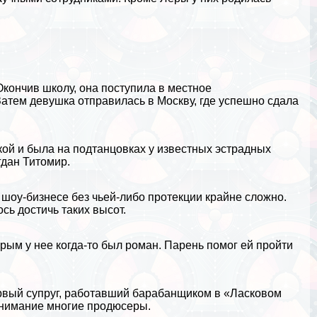
Окончив школу, она поступила в местное
Затем дeвyшка отправилась в
Москву
, где успешно сдала
ой и была на подтанцовках у известных эстрадных
гдан Титомир.
в шоу-бизнесе без чьей-либо протекции крайне сложно.
ось достичь таких высот.
орым у нее когда-то был роман. Парень помог ей пройти
ервый супруг, работавший баpaбанщиком в «Ласковом
 внимание многие продюсеры.