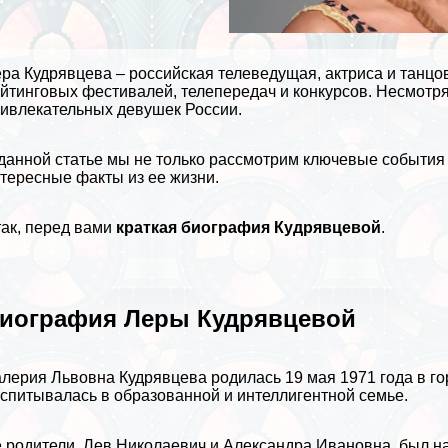
ра Кудрявцева – российская телеведущая, актриса и танц
йтинговых фестивалей, телепередач и конкурсов. Несмотря 
ивлекательных дeвyшек России.
данной статье мы не только рассмотрим ключевые событи
тересные факты из ее жизни.
ак, перед вами
краткая биография Кудрявцевой
.
иография Леры Кудрявцевой
лерия Львовна Кудрявцева родилась 19 мая 1971 года в го
спитывалась в образованной и интеллигентной семье.
 родители, Лев Николаевич и Александра Ивановна, был н