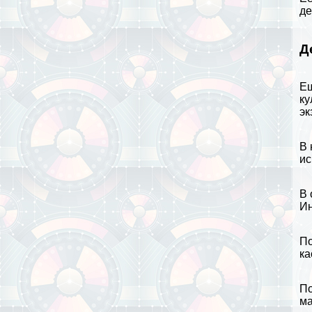
дe
Д
Ещ
ку
эк
В 
ис
В 
Ин
По
ка
По
ма