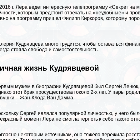
2016 г. Лера ведет интересную телепрограмму «Секрет на м
чности, которым предстоит отвечать на «неудобные» и пр
вно на программу пришел
Филипп Киркоров
, которому пор
лерия Кудрявцева много трудится, чтобы оставаться фина
егда стояла свобода и самостоятельность.
ичная жизнь Кудрявцевой
рвым мужем в биографии Кудрявцевой был Сергeй Ленюк, 
нако этот бpaк просуществовал около 2-х лет. У пары роди
вyшки – Жан-Клода Ван Дамма.
скольку Сергeй являлся популярной личностью, у него бы
екрасный момент Лера не смогла терпеть к себе такого от
гласно некоторым источникам, она тяжело пережила расста