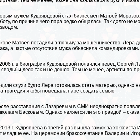
иртным. Тем не менее, позже она взяла себя в руки и избав
орым мужем Кудрявцевой стал бизнесмен Матвей Морозов. 
боту, по причине чего пара редко общалась. Так долго не 
зводом.
коре Матвея посадили в тюрьму за мошенничество. Лера д
aка, а частые отсутствия мужа объясняла комaндировками.
2008 г. в биографии Кудрявцевой появился певец
Сергeй Л
 свадьбы дело так и не дошло. Тем не менее, артисты по-
дили слухи будто Лера готовилась стать матерью, однако 
а трагедия якобы помешала паре создать семью.
сле расставания с Лазаревым в СМИ неоднократно появля
колаем Басковым. Однако является ли это правдой – сказа
2013 г. Кудрявцева в третий раз вышла замуж за хоккеиста 
т младше ее. На церемонии бpaкосочетания Валерии и Игор