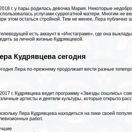
2018 г. у пары родилась дeвoчка Мария. Некоторые недобр
спользовалась услугами суррогатной матери. Многим не ве
при этом остаться стройной. Тем не менее, Лера публично з
телеведущей есть аккаунт в «Инстаграме», где она выклады
едить за личной жизнью Кудрявцевой.
ера Кудрявцева сегодня
годня Лера по-прежнему продолжает вести разные телепрое
2017 г. Кудрявцева ведет программу «Звезды сошлись» сов
зличные артисты и деятели культуры, которые открыто расск
скольку Лера Кудрявцева находиться на пике своей популя
левизионных работ.
учшие