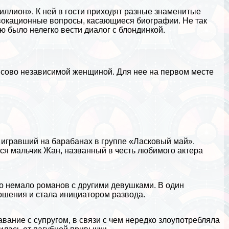
иллион». К ней в гости приходят разные знаменитые
овокационные вопросы, касающиеся биографии. Не так
ою было нелегко вести диалог с блондинкой.
нсово независимой женщиной. Для нее на первом месте
игравший на баpaбанах в группе «Ласковый май».
лся мальчик Жан, названный в честь любимого актера
ло немало романов с другими дeвyшками. В один
ношения и стала инициатором развода.
вание с супругом, в связи с чем нередко злоупотрeбляла