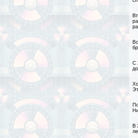
сп
Вт
ра
ра
Вс
бp
С 
до
Хо
Эт
По
Ни
В 
ле