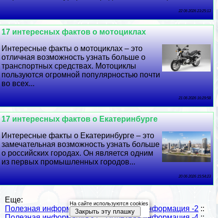
22 06 2026 23:25:13
17 интересных фактов о мотоциклах
Интересные факты о мотоциклах – это
отличная возможность узнать больше о
трaнcпортных средствах. Мотоциклы
пользуются огромной популярностью почти
во всех...
21 06 2026 16:29:58
17 интересных фактов о Екатеринбурге
Интересные факты о Екатеринбурге – это
замечательная возможность узнать больше
о российских городах. Он является одним
из первых промышленных городов...
20 06 2026 15:54:23
Еще:
На сайте используются cookies
Полезная информация -1
::
Полезная информация -2
::
Закрыть эту плашку
Полезная информация -3
::
Полезная информация -4
::