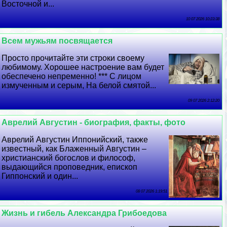
Восточной и...
10 07 2026 10:23:38
Всем мужьям посвящается
Просто прочитайте эти строки своему
любимому. Хорошее настроение вам будет
обеспечено непременно! *** С лицом
измученным и серым, На белой смятой...
09 07 2026 2:12:20
Аврелий Августин - биография, факты, фото
Аврелий Августин Иппонийский, также
известный, как Блаженный Августин –
христианский богослов и философ,
выдающийся проповедник, епископ
Гиппонский и один...
08 07 2026 1:19:51
Жизнь и гибель Александра Грибоедова