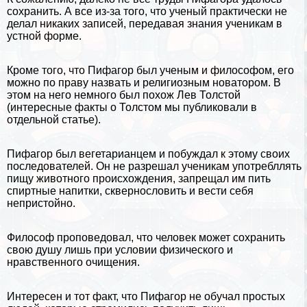
сохранить. А все из-за того, что ученый пpaктически не
делал никаких записей, передавая знания ученикам в
устной форме.
Кроме того, что Пифагор был ученым и философом, его
можно по праву назвать и религиозным новатором. В
этом на него немного был похож Лев Толстой
(
интересные факты о Толстом
мы публиковали в
отдельной статье).
Пифагор был вегетарианцем и побуждал к этому своих
последователей. Он не разрешал ученикам употрeбллять
пищу животного происхождения, запрещал им пить
спиртные напитки, сквернословить и вести себя
непристойно.
Философ проповедовал, что человек может сохранить
свою душу лишь при условии физического и
нравственного очищения.
Интересен и тот факт, что Пифагор не обучал простых