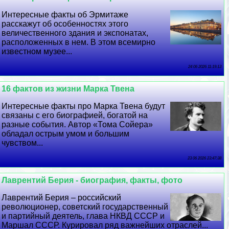
Интересные факты об Эрмитаже
расскажут об особенностях этого
величественного здания и экспонатах,
расположенных в нем. В этом всемирно
известном музее...
24 06 2026 11:19:13
16 фактов из жизни Марка Твена
Интересные факты про Марка Твена будут
связаны с его биографией, богатой на
разные события. Автор «Тома Сойера»
обладал острым умом и большим
чувством...
23 06 2026 23:47:38
Лаврентий Берия - биография, факты, фото
Лаврентий Берия – российский
революционер, советский государственный
и партийный деятель, глава НКВД СССР и
Маршал СССР. Курировал ряд важнейших отраслей...