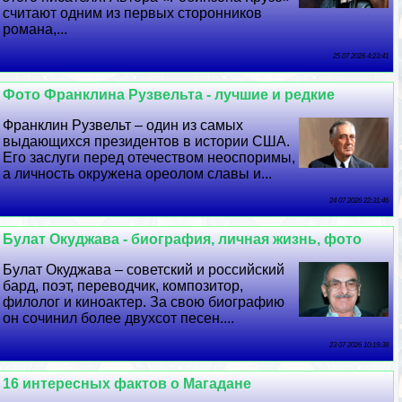
считают одним из первых сторонников
романа,...
25 07 2026 4:23:41
Фото Франклина Рузвельта - лучшие и редкие
Франклин Рузвельт – один из самых
выдающихся президентов в истории США.
Его заслуги перед отечеством неоспоримы,
а личность окружена ореолом славы и...
24 07 2026 22:31:46
Булат Окуджава - биография, личная жизнь, фото
Булат Окуджава – советский и российский
бард, поэт, переводчик, композитор,
филолог и киноактер. За свою биографию
он сочинил более двухсот песен....
23 07 2026 10:19:38
16 интересных фактов о Магадане