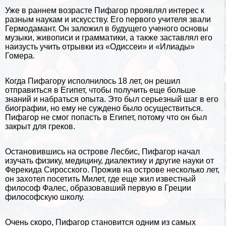
Уже в раннем возрасте Пифагор проявлял интерес к
разным наукам и искусству. Его первого учителя звали
Гермодамант. Он заложил в будущего ученого основы
музыки, живописи и грамматики, а также заставлял его
наизусть учить отрывки из «Одиссеи» и «Илиады»
Гомера.
Когда Пифагору исполнилось 18 лет, он решил
отправиться в
Египет
, чтобы получить еще больше
знаний и набраться опыта. Это был серьезный шаг в его
биографии, но ему не суждено было осуществиться.
Пифагор не смог попасть в Египет, потому что он был
закрыт для греков.
Остановившись на острове Лecбис, Пифагор начал
изучать физику, медицину, диалектику и другие науки от
Ферекида Сиросского. Прожив на острове несколько лет,
он захотел посетить Милет, где еще жил известный
философ Фалес, образовавший первую в Греции
философскую школу.
Очень скоро, Пифагор становится одним из самых