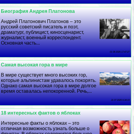
Биография Андрея Платонова
Андрей Платонович Платонов – это
русский советский писатель и поэт,
драматург, публицист, киносценарист,
журналист, военный корреспондент.
Основная часть...
01 08 2026 17:47:27
Самая высокая гора в мире
В мире существует много высоких гор,
которые альпинистам удавалось покорять.
Однако самая высокая гора в мире долгое
время оставалась непокоренной. Речь,...
31 07 2026 6:34:19
18 интересных фактов о яблоках
Интересные факты о яблоках – это
отличная возможность узнать больше о
фруктах. В яблоках содержится большое