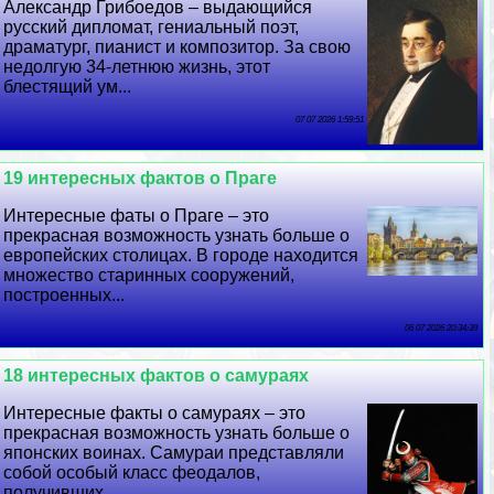
Александр Грибоедов – выдающийся
русский дипломат, гениальный поэт,
драматург, пианист и композитор. За свою
недолгую 34-летнюю жизнь, этот
блестящий ум...
07 07 2026 1:59:51
19 интересных фактов о Праге
Интересные фаты о Праге – это
прекрасная возможность узнать больше о
европейских столицах. В городе находится
множество старинных сооружений,
построенных...
06 07 2026 20:34:39
18 интересных фактов о самураях
Интересные факты о самураях – это
прекрасная возможность узнать больше о
японских воинах. Самураи представляли
собой особый класс феодалов,
получивших...