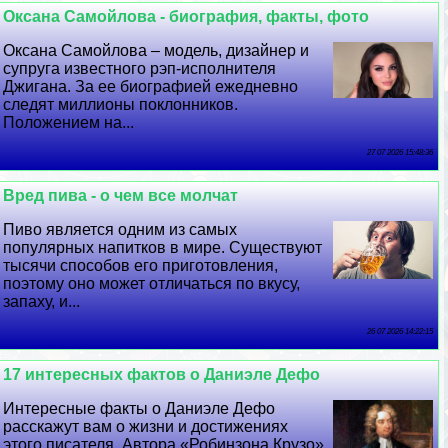
Оксана Самойлова - биография, факты, фото
Оксана Самойлова – модель, дизайнер и
супруга известного рэп-исполнителя
Джигана. За ее биографией ежедневно
следят миллионы поклонников.
Положением на...
27 07 2026 15:48:36
Вред пива - о чем все молчат
Пиво является одним из самых
популярных напитков в мире. Существуют
тысячи способов его приготовления,
поэтому оно может отличаться по вкусу,
запаху, и...
26 07 2026 14:22:15
17 интересных фактов о Даниэле Дефо
Интересные факты о Даниэле Дефо
расскажут вам о жизни и достижениях
этого писателя. Автора «Робинзона Крузо»