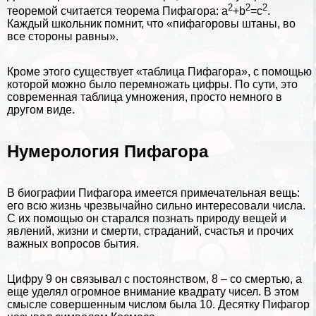
2
2
2
теоремой считается теорема Пифагора: a
+b
=c
.
Каждый школьник помнит, что «пифагоровы штаны, во
все стороны равны».
Кроме этого существует «таблица Пифагора», с помощью
которой можно было перемножать цифры. По сути, это
современная таблица умножения, просто немного в
другом виде.
Нумерология Пифагора
В биографии Пифагора имеется примечательная вещь:
его всю жизнь чрезвычайно сильно интересовали числа.
С их помощью он старался познать природу вещей и
явлений, жизни и cмepти, страданий, счастья и прочих
важных вопросов бытия.
Цифру 9 он связывал с постоянством, 8 – со cмepтью, а
еще уделял огромное внимание квадрату чисел. В этом
смысле совершенным числом была 10. Десятку Пифагор