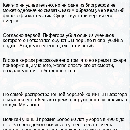
Как это ни удивительно, но ни один из биографов не
может однозначно сказать, каким образом умер великий
философ и математик. Существует три версии его
cмepти.
Согласно первой, Пифагора убил один из учеников,
которого он отказался обучать. В порыве гнева, убийца
поджег Академию ученого, где тот и погиб.
Вторая версия рассказывает о том, что во время пожара,
приверженцы ученого, желая спасти его от cмepти,
создали мост из собственных тел.
Но самой распространенной версией кончины Пифагора
считается его гибель во время вооруженного конфликта в
городе Метапонт.
Великий ученый прожил более 80 лет, умерев в 490 г. до
н. э. За свою долгую жизнь он успел сделать очень
многое, и его вполне справедливо считают одним из