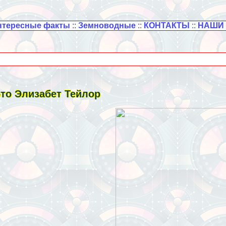
нтересные факты
::
Земноводные
::
КОНТАКТЫ
::
НАШИ
то Элизабет Тейлор