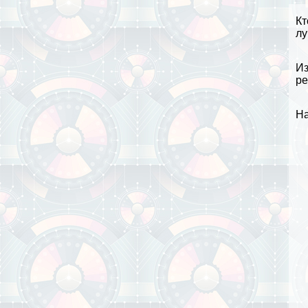
Кт
л
Из
ре
На