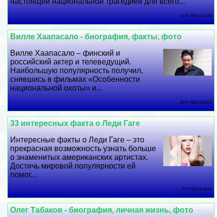
настоящей национальной трагедией для всего...
31 07 2026 10:31:48
Вилле Хаапасало - биография, факты, фото
Вилле Хаапасало – финский и
российский актер и телеведущий.
Наибольшую популярность получил,
снявшись в фильмах «Особенности
национальной охоты» и...
29 07 2026 13:29:33
33 интересных факта о Леди Гаге
Интересные факты о Леди Гаге – это
прекрасная возможность узнать больше
о знаменитых американских артистах.
Достичь мировой популярности ей
помог...
27 07 2026 6:45:54
Олег Табаков - биография, личная жизнь, фото