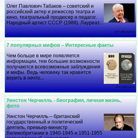
Олег Павлович Табаков – советский и
российский актер и режиссер театра и
кино, театральный продюсер и педагог.
Народный артист СССР (1988). Лауреат...
26 07 2026 20:29:32
7 популярных мифов – Интересные факты
Чем больше в мире появляется
информации, тем большие возможности
получаются всевозможные заблуждения
и мифы. Ведь человеку так нравится
верить в нечто...
24 07 2026 1:30:39
Уинстон Черчилль - биография, личная жизнь,
фото
Уинстон Черчилль – британский
государственный и политический
деятель, премьер-министр
Великобритании в 1940-1945 и 1951-1955