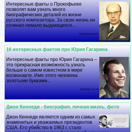
Интересные факты о Прокофьеве
позволят вам узнать много
биографических деталей из жизни
русского композитора. За свою жизнь он
сочинил немало выдающихся...
04 08 2026 22:41:27
16 интересных фактов про Юрия Гагарина
Интересные факты про Юрия Гагарина –
это прекрасная возможность узнать
больше о самом известном в мире
космонавте. Имя этого человека
золотыми буквами...
02 08 2026 3:51:33
Джон Кеннеди - биография, личная жизнь, фото
Джон Кеннеди является одним из самых
знаменитых и уважаемых президентов
США. Его убийство в 1963 г. стало