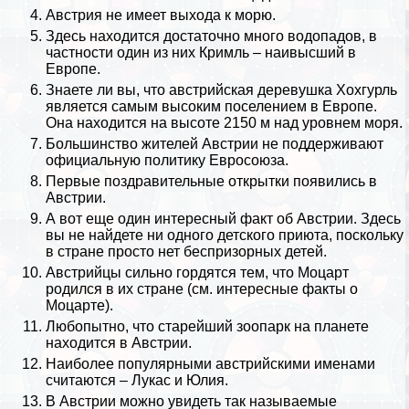
Австрия не имеет выхода к морю.
Здесь находится достаточно много
водопадов
, в
частности один из них Кримль – наивысший в
Европе.
Знаете ли вы, что австрийская деревушка Хохгурль
является самым высоким поселением в Европе.
Она находится на высоте 2150 м над уровнем моря.
Большинство жителей Австрии не поддерживают
официальную политику Евросоюза.
Первые поздравительные открытки появились в
Австрии.
А вот еще один интересный факт об Австрии. Здесь
вы не найдете ни одного детского приюта, поскольку
в стране просто нет беспризорных детей.
Австрийцы сильно гордятся тем, что
Моцарт
родился в их стране (см.
интересные факты о
Моцарте
).
Любопытно, что старейший зоопарк на планете
находится в Австрии.
Наиболее популярными австрийскими именами
считаются ­– Лукас и Юлия.
В Австрии можно увидеть так называемые