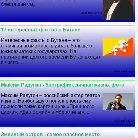
блестящий ум...
02 08 2026 18:17:10
17 интересных фактов о Бутане
Интересные факты о Бутане – это
отличная возможность узнать больше о
южноазиатских государствах. На
протяжении долгого времени Бутан входит
в число...
01 08 2026 8:46:25
Максим Радугин - биография, личная жизнь, фото
Максим Радугин – российский актер театра
и кино. Наибольшую популярность ему
принесли такие картины как «Принцесса
цирка», «Дар Божий» и «Воротилы»....
31 07 2026 0:47:37
Змеиный остров - самое опасное место