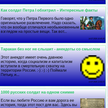
Как солдат Петра I обхитрил – Интересные факты
Говорят, что у Петра Первого было одно
оригинальное развлечение. Надо сказать,
что он вообще отличался необыкновенным
взглядом на простые вещи. Так вот...
14 07 2026 10:45:30
Таpaкан без ног не слышит - анекдоты со смыслом
Этот анекдот имеет очень давнюю
историю, когда социализм и капитализм
вступили в cмepтельную схватку на
территории России. :-) :-) :-) Поймали
Петьку, и...
13 07 2026 13:52:15
1000 русских солдат на одном снимке
Если вы любите Россию и вам дорога ее
история, тогда этот пост для вас. Здесь вы