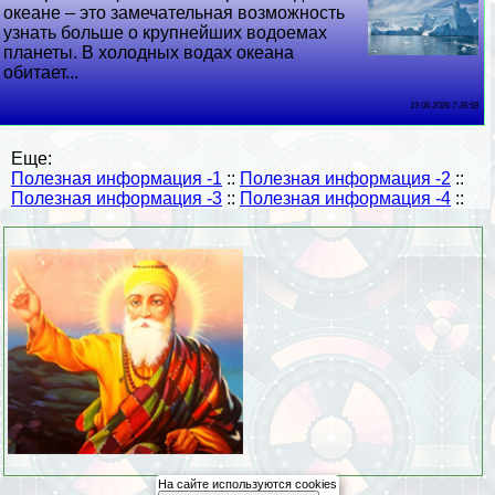
океане – это замечательная возможность
узнать больше о крупнейших водоемах
планеты. В холодных водах океана
обитает...
19 06 2026 7:36:58
Еще:
Полезная информация -1
::
Полезная информация -2
::
Полезная информация -3
::
Полезная информация -4
::
На сайте используются cookies