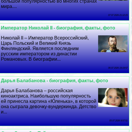
большой популярностью во многих странах
мира....
07 07 2026 21:12:15
Император Николай II - биография, факты, фото
Николай II – Император Всероссийский,
Царь Польский и Великий Князь
Финляндский. Является последним
русским императором из династии
Романовых. В биографии...
06 07 2026 19:19:57
Дарья Балабанова - биография, факты, фото
Дарья Балабанова – российская
киноактриса. Наибольшую популярность
ей принесла картина «Юленька», в которой
она сыграла дeвoчку-вундеркинда. Детство
и...
05 07 2026 9:57:51