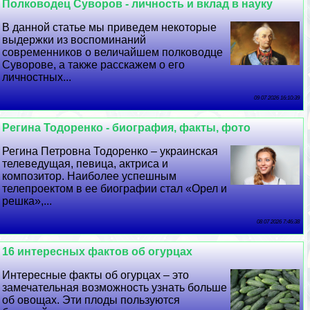
Полководец Суворов - личность и вклад в науку
В данной статье мы приведем некоторые
выдержки из воспоминаний
современников о величайшем полководце
Суворове, а также расскажем о его
личностных...
09 07 2026 16:10:39
Регина Тодоренко - биография, факты, фото
Регина Петровна Тодоренко – украинская
телеведущая, певица, актриса и
композитор. Наиболее успешным
телепроектом в ее биографии стал «Орел и
решка»,...
08 07 2026 7:46:38
16 интересных фактов об огурцах
Интересные факты об огурцах – это
замечательная возможность узнать больше
об овощах. Эти плоды пользуются