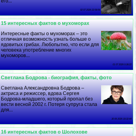
его...
02 07 2026 22:58:56
15 интересных фактов о мухоморах
Интересные факты о мухоморах – это
отличная возможность узнать больше о
ядовитых грибах. Любопытно, что если для
человека употрeбление многих
мухоморов...
01 07 2026 0:38:22
Светлана Бодрова - биография, факты, фото
Светлана Александровна Бодрова –
актриса и режиссер, вдова Сергея
Бодрова-младшего, который пропал без
вести весной 2002 г. Потеря супруга стала
для...
30 06 2026 18:32:44
16 интересных фактов о Шолохове