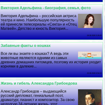
Виктория Адельфина - биография, семья, фото
Виктория Адельфина – российская актриса
театра и кино. Наибольшую популярность
ей принесли телесериалы «Секта» и «Отец
Матвей». Детство и юность Виктория...
04 08 2026 5:39:20
Забавные факты о кошках
Все ли вы знаете о кошках? А ведь эти
животные являются одними из самых
древних домашних питомцев, поэтому их история уходит
корнями в далекие...
03 08 2026 9:54:15
Жизнь и гибель Александра Грибоедова
Александр Грибоедов – выдающийся
русский дипломат, гениальный поэт,
драматург, пианист и композитор. За свою
недолгую 34-летнюю жизнь, этот