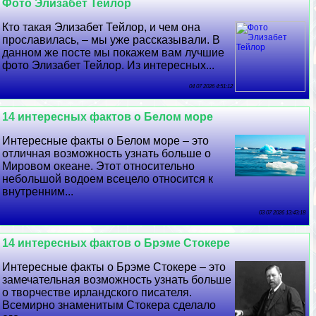
Фото Элизабет Тейлор
Кто такая Элизабет Тейлор, и чем она
прославилась, – мы уже рассказывали. В
данном же посте мы покажем вам лучшие
фото Элизабет Тейлор. Из интересных...
04 07 2026 4:51:12
14 интересных фактов о Белом море
Интересные факты о Белом море – это
отличная возможность узнать больше о
Мировом океане. Этот относительно
небольшой водоем всецело относится к
внутренним...
03 07 2026 13:43:18
14 интересных фактов о Брэме Стокере
Интересные факты о Брэме Стокере – это
замечательная возможность узнать больше
о творчестве ирландского писателя.
Всемирно знаменитым Стокера сделало