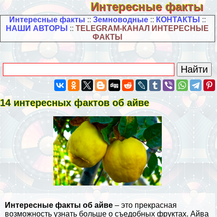
Интересные факты
Интересные факты
::
Земноводные
::
КОНТАКТЫ
::
НАШИ АВТОРЫ
::
TELEGRAM-КАНАЛ ИНТЕРЕСНЫЕ
ФАКТЫ
14 интересных фактов об айве
Интересные факты об айве
– это прекрасная
возможность узнать больше о съедобных фруктах. Айва