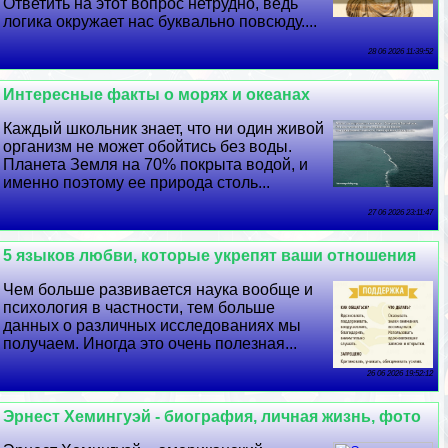
Ответить на этот вопрос нетрудно, ведь
логика окружает нас буквально повсюду....
28 06 2026 11:39:52
Интересные факты о морях и океанах
Каждый школьник знает, что ни один живой
организм не может обойтись без воды.
Планета Земля на 70% покрыта водой, и
именно поэтому ее природа столь...
27 06 2026 23:11:47
5 языков любви, которые укрепят ваши отношения
Чем больше развивается наука вообще и
психология в частности, тем больше
данных о различных исследованиях мы
получаем. Иногда это очень полезная...
26 06 2026 19:52:12
Эрнест Хемингуэй - биография, личная жизнь, фото