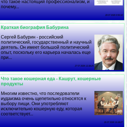
что такое настоящий профессионализм, и
почему...
28 07 2026 9:50:10
Краткая биография Бабурина
Сергeй Бабурин - российский
политический, государственный и научный
деятель. Он имеет большой политический
опыт, поскольку его карьера началась еще
при...
27 07 2026 13:38:25
Что такое кошерная еда - Кашрут, кошерные
продукты
Многим известно, что последователи
иудаизма очень щепетильно относятся к
выбору пищи. Они употрeбляют
исключительно кошерную еду, которая
соответствует...
26 07 2026 16:38:27