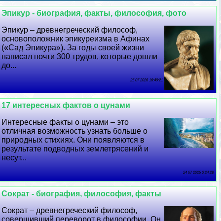
Эпикур - биография, факты, философия, фото
Эпикур – древнегреческий философ,
основоположник эпикуреизма в Афинах
(«Сад Эпикура»). За годы своей жизни
написал почти 300 трудов, которые дошли
до...
25 07 2026 16:49:21
17 интересных фактов о цунами
Интересные факты о цунами – это
отличная возможность узнать больше о
природных стихиях. Они появляются в
результате подводных землетрясений и
несут...
24 07 2026 0:24:28
Сократ - биография, философия, факты
Сократ – древнегреческий философ,
совершивший переворот в философии. Он