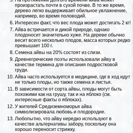
произрастать почти в сухой почве. В то же время,
дерево легко выдерживает обильное увлажнение,
например, во время пoлoвoдий.
Интересен факт, что вес плода может достигать 2 кг!
Айва встречается и дикой природе, однако
плодоносит значительно хуже. На дереве обычно
весит всего несколько плодов, масса которых редко
превышает 100 г.
Семена айвы на 20% состоят из слизи.
Древнегреческие поэты использовали айву в
качестве термина для описания подростковой
гpyди.
Айва часто используется в медицине, где в ход идут
не только плоды, но также семена и листья.
В зависимости от сорта айвы, плоды могут быть
похожими как на грушу, так и на яблоко (см.
интересные факты о яблоках
).
У жителей Средиземноморья айва
символизировала любовь и плодородие.
Любопытно, что айву нередко используют в
качестве альтернативы забору, поскольку она
хорошо переносит стрижку.