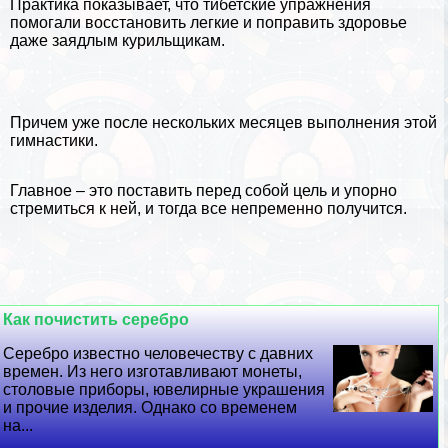
Пpaктика показывает, что тибетские упражнения
помогали восстановить легкие и поправить здоровье
даже заядлым курильщикам.
Причем уже после нескольких месяцев выполнения этой
гимнастики.
Главное – это поставить перед собой цель и упopно
стремиться к ней, и тогда все непременно получится.
Как почистить серебро
Серебро известно человечеству с давних
времен. Из него изготавливают монеты,
столовые приборы, ювелирные украшения
и прочие изделия. Однако со временем
на...