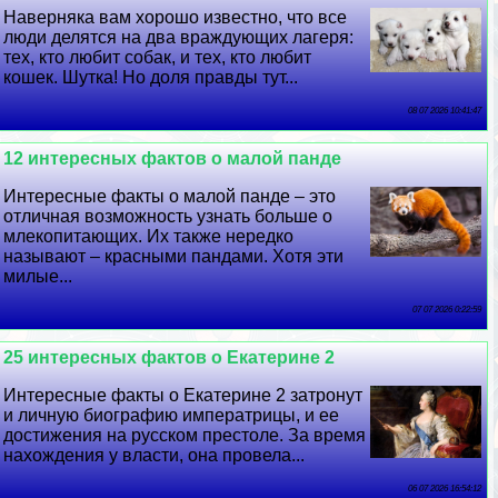
Наверняка вам хорошо известно, что все
люди делятся на два враждующих лагеря:
тех, кто любит собак, и тех, кто любит
кошек. Шутка! Но доля правды тут...
08 07 2026 10:41:47
12 интересных фактов о малой панде
Интересные факты о малой панде – это
отличная возможность узнать больше о
млекопитающих. Их также нередко
называют – красными пандами. Хотя эти
милые...
07 07 2026 0:22:59
25 интересных фактов о Екатерине 2
Интересные факты о Екатерине 2 затронут
и личную биографию императрицы, и ее
достижения на русском престоле. За время
нахождения у власти, она провела...
06 07 2026 16:54:12