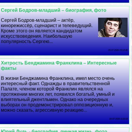
Сергeй Бодров-младший – биография, фото
Сергeй Бодров-младший – актёр,
кинорежиссёр, сценарист и телеведущий.
Кроме этого он является кандидатом
искусствоведения. Наибольшую
популярность Сергею...
05 07 2026 15:12:40
Хитрость Бенджамина Франклина – Интересные
факты
В жизни Бенджамина Франклина, имел место очень
интересный факт. Однажды в правительственной
Палате, члeном которой Франклин являлся на
протяжении многих лет, появился богатый, умный и
влиятельный джентльмен. Однако на очередных
выборах он продемонстрировал оппозиционную и,
можно сказать, агрессивную реакцию...
04 07 2026 4:18:18
Юрий Дудь - биография, личная жизнь, фото