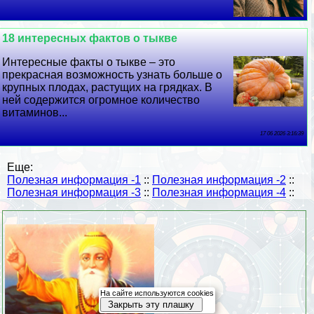
18 интересных фактов о тыкве
Интересные факты о тыкве – это
прекрасная возможность узнать больше о
крупных плодах, растущих на грядках. В
ней содержится огромное количество
витаминов...
17 06 2026 3:16:39
Еще:
Полезная информация -1
::
Полезная информация -2
::
Полезная информация -3
::
Полезная информация -4
::
На сайте используются cookies
Закрыть эту плашку