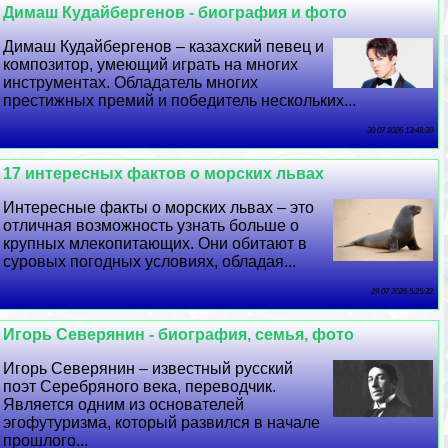
Димаш Кудайбергенов - биография и фото
Димаш Кудайбергенов – казахский певец и
композитор, умеющий играть на многих
инструментах. Обладатель многих
престижных премий и победитель нескольких...
30 07 2026 13:48:39
17 интересных фактов о морских львах
Интересные факты о морских львах – это
отличная возможность узнать больше о
крупных млекопитающих. Они обитают в
суровых погодных условиях, обладая...
29 07 2026 5:25:32
Игорь Северянин - биография, семья, фото
Игорь Северянин – известный русский
поэт Серебряного века, переводчик.
Является одним из основателей
эгофутуризма, который развился в начале
прошлого...