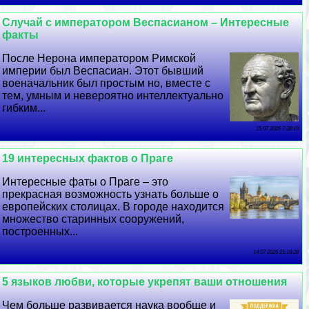
Случай с императором Веспасианом – Интересные
факты
После Нерона императором Римской
империи был Веспасиан. Этот бывший
военачальник был простым но, вместе с
тем, умным и невероятно интеллектуально
гибким...
15 07 2026 7:38:19
19 интересных фактов о Праге
Интересные фаты о Праге – это
прекрасная возможность узнать больше о
европейских столицах. В городе находится
множество старинных сооружений,
построенных...
14 07 2026 21:16:28
5 языков любви, которые укрепят ваши отношения
Чем больше развивается наука вообще и