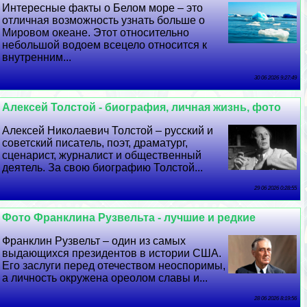
Интересные факты о Белом море – это
отличная возможность узнать больше о
Мировом океане. Этот относительно
небольшой водоем всецело относится к
внутренним...
30 06 2026 9:27:49
Алексей Толстой - биография, личная жизнь, фото
Алексей Николаевич Толстой – русский и
советский писатель, поэт, драматург,
сценарист, журналист и общественный
деятель. За свою биографию Толстой...
29 06 2026 0:28:55
Фото Франклина Рузвельта - лучшие и редкие
Франклин Рузвельт – один из самых
выдающихся президентов в истории США.
Его заслуги перед отечеством неоспоримы,
а личность окружена ореолом славы и...
28 06 2026 8:19:56