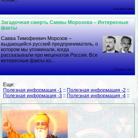
18 06 2026 22:48:43
Загадочная cмepть Саввы Морозова – Интересные
факты
Савва Тимофеевич Морозов –
выдающийся русский предприниматель, о
котором мы упоминали, когда
рассказывали про меценатов России. Все
интересные факты из...
17 06 2026 13:25:54
Еще:
Полезная информация -1
::
Полезная информация -2
::
Полезная информация -3
::
Полезная информация -4
::