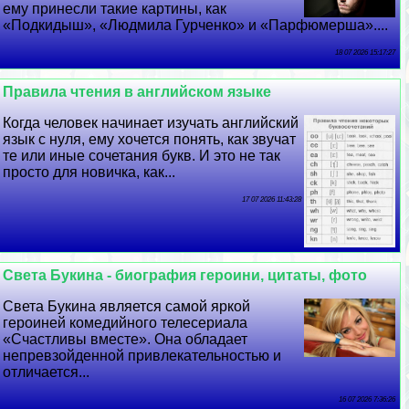
ему принесли такие картины, как
«Подкидыш», «Людмила Гурченко» и «Парфюмерша»....
18 07 2026 15:17:27
Правила чтения в английском языке
Когда человек начинает изучать английский
язык с нуля, ему хочется понять, как звучат
те или иные сочетания букв. И это не так
просто для новичка, как...
17 07 2026 11:43:28
Света Букина - биография героини, цитаты, фото
Света Букина является самой яркой
героиней комедийного телесериала
«Счастливы вместе». Она обладает
непревзойденной привлекательностью и
отличается...
16 07 2026 7:36:26