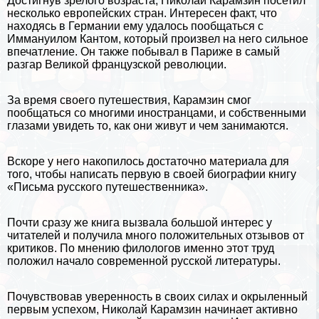
Достигнув зрелого возраста, Николай Карамзин посетил
несколько европейских стран. Интересен факт, что
находясь в
Германии
ему удалось пообщаться с
Иммануилом Кантом
, который произвел на него сильное
впечатление. Он также побывал в
Париже
в самый
разгар Великой французской революции.
За время своего путешествия, Карамзин смог
пообщаться со многими иностранцами, и собственными
глазами увидеть то, как они живут и чем занимаются.
Вскоре у него накопилось достаточно материала для
того, чтобы написать первую в своей биографии книгу
«Письма русского путешественника».
Почти сразу же книга вызвала большой интерес у
читателей и получила много положительных отзывов от
критиков. По мнению филологов именно этот труд
положил начало современной русской
литературы
.
Почувствовав уверенность в своих силах и окрыленный
первым успехом, Николай Карамзин начинает активно