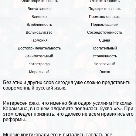
Благотворительность
Ответственность
Впечатление
Подозрительность
Влияние
Промышленность
Влюблённость
Первоклассный
Вольнодумство
Сосредоточенность
Гармония
Сцена
Достопримечательность
Трогательный
Занимательный
Утончённость
Катастрофа
Человечный
Мopaльный
Эпоха
Без этих и других слов сегодня уже сложно представить
современный русский язык.
Интересен факт, что именно благодаря усилиям Николая
Карамзина, в нашем алфавите появилась буква «ё». При
этом следует признать, что далеко не всем нравились его
реформы.
Многие критиковали его и пытались сделать все