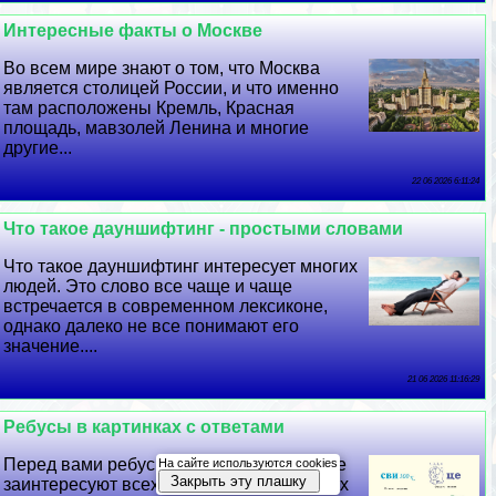
Интересные факты о Москве
Во всем мире знают о том, что Москва
является столицей России, и что именно
там расположены Кремль, Красная
площадь, мавзолей Ленина и многие
другие...
22 06 2026 6:11:24
Что такое дayншифтинг - простыми словами
Что такое дayншифтинг интересует многих
людей. Это слово все чаще и чаще
встречается в современном лексиконе,
однако далеко не все понимают его
значение....
21 06 2026 11:16:29
Ребусы в картинках с ответами
Перед вами ребусы в картинках, которые
На сайте используются cookies
Закрыть эту плашку
заинтересуют всех любителей логических