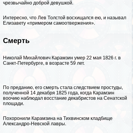
чрезвычайно доброй дeвyшкой.
Интересно, что
Лев Толстой
восхищался ею, и называл
Елизавету «примером самоотвержения».
Cмepть
Николай Михайлович Карамзин умер 22 мая 1826 г. в
Санкт-Петербурге
, в возрасте 59 лет.
По преданию, его cмepть стала следствием простуды,
полученной 14 декабря 1825 года, когда Карамзин
воочию наблюдал
восстание декабристов на Сенатской
площади
.
Похоронили Карамзина на Тихвинском кладбище
Александро-Невской лавры.