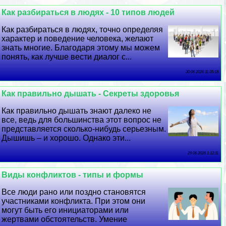
Как разбираться в людях - 10 типов людей
Как разбираться в людях, точно определяя
хаpaктер и поведение человека, желают
знать многие. Благодаря этому мы можем
понять, как лучше вести диалог с...
30 06 2026 11:35:18
Как правильно дышать - Секреты здоровья
Как правильно дышать знают далеко не
все, ведь для большинства этот вопрос не
представляется сколько-нибудь серьезным.
Дышишь – и хорошо. Однако эти...
29 06 2026 1:12:11
Виды конфликтов - типы и формы
Все люди рано или поздно становятся
участниками конфликта. При этом они
могут быть его инициаторами или
жертвами обстоятельств. Умение