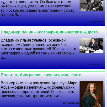
художник-живописец. Он был мастером
бытовых сцен, умевшим с невероятной
точностью передавать настроения своих
героев. За...
08 07 2026 8:21:35
Владимир Ленин - биография, личная жизнь, фото
Владимир Ильич Ульянов (основной
псевдоним Ленин) является одной из
самых известных личностей 20 века, а его
биография – одной из самых интересных
и...
07 07 2026 20:32:14
Вольтер - биография, личная жизнь, фото
Вольтер (имя при рождении Франсуа-Мари
Аруэ) – один из величайших французских
философов-просветителей 18 века, поэт,
прозаик, сатирик, трагик, историк и...
06 07 2026 18:59:45