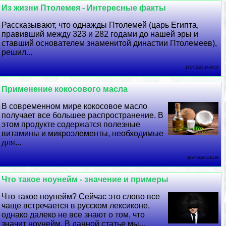
Из жизни Птолемея - Интересные факты
Рассказывают, что однажды Птолемей (царь Египта,
правивший между 323 и 282 годами до нашей эры и
ставший основателем знаменитой династии Птолемеев),
решил...
13 07 2026 14:44:50
Применение кокосового масла
В современном мире кокосовое масло
получает все большее распространение. В
этом продукте содержатся полезные
витамины и микроэлементы, необходимые
для...
12 07 2026 5:15:44
Что такое ноунейм - значение и примеры
Что такое ноунейм? Сейчас это слово все
чаще встречается в русском лексиконе,
однако далеко не все знают о том, что
значит ноунейм. В данной статье мы...