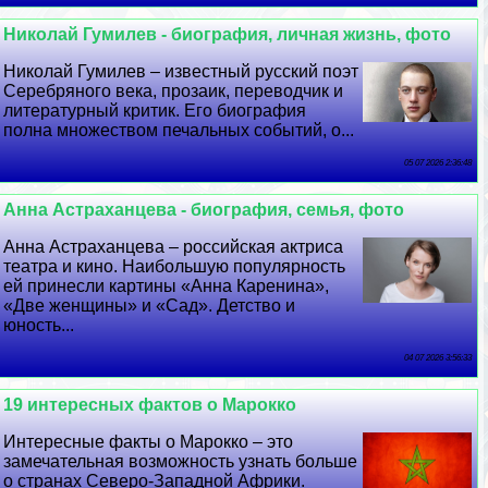
Николай Гумилев - биография, личная жизнь, фото
Николай Гумилев – известный русский поэт
Серебряного века, прозаик, переводчик и
литературный критик. Его биография
полна множеством печальных событий, о...
05 07 2026 2:36:48
Анна Астpaxaнцева - биография, семья, фото
Анна Астpaxaнцева – российская актриса
театра и кино. Наибольшую популярность
ей принесли картины «Анна Каренина»,
«Две женщины» и «Сад». Детство и
юность...
04 07 2026 3:56:33
19 интересных фактов о Марокко
Интересные факты о Марокко – это
замечательная возможность узнать больше
о странах Северо-Западной Африки.