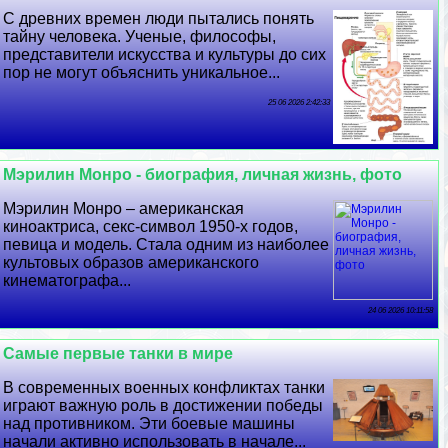
С древних времен люди пытались понять
тайну человека. Ученые, философы,
представители искусства и культуры до сих
пор не могут объяснить уникальное...
25 06 2026 2:42:33
Мэрилин Монро - биография, личная жизнь, фото
Мэрилин Монро – американская
киноактриса, ceкc-символ 1950-х годов,
певица и модель. Стала одним из наиболее
культовых образов американского
кинематографа...
24 06 2026 10:11:58
Самые первые танки в мире
В современных военных конфликтах танки
играют важную роль в достижении победы
над противником. Эти боевые машины
начали активно использовать в начале...