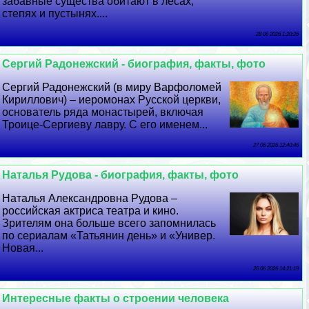
забавные существа обитают в лесах,
степях и пустынях....
28 06 2026 1:20:26
Сергий Радонежский - биография, факты, фото
Сергий Радонежский (в миру Варфоломей
Кириллович) – иеромонах Русской церкви,
основатель ряда монастырей, включая
Троице-Сергиеву лавру. С его именем...
27 06 2026 12:40:46
Наталья Рудова - биография, факты, фото
Наталья Александровна Рудова –
российская актриса театра и кино.
Зрителям она больше всего запомнилась
по сериалам «Татьянин день» и «Универ.
Новая...
26 06 2026 14:21:19
Интересные факты о строении человека