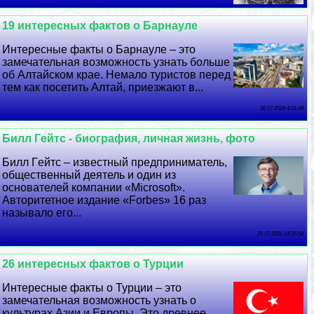
19 интересных фактов о Барнауле
Интересные факты о Барнауле – это
замечательная возможность узнать больше
об Алтайском крае. Немало туристов перед
тем как посетить Алтай, приезжают в...
26 07 2026 4:31:44
Билл Гeйтс - биография, личная жизнь, фото
Билл Гeйтс – известный предприниматель,
общественный деятель и один из
основателей компании «Microsoft».
Авторитетное издание «Forbes» 16 раз
называло его...
25 07 2026 14:35:58
26 интересных фактов о Турции
Интересные факты о Турции – это
замечательная возможность узнать о
культурах Азии и Европы. Это древнее