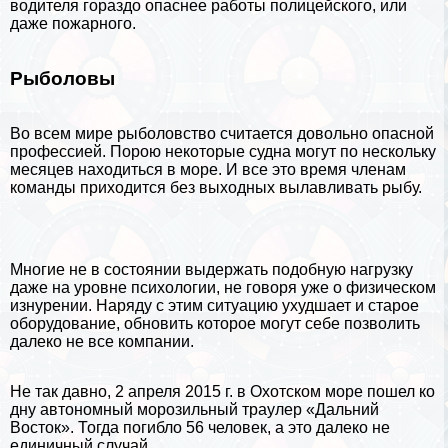
водителя гораздо опаснее работы полицейского, или
даже пожарного.
Рыболовы
Во всем мире рыболовство считается довольно опасной
профессией. Порою некоторые судна могут по нескольку
месяцев находиться в море. И все это время члeнам
комaнды приходится без выходных вылавливать
рыбу
.
Многие не в состоянии выдержать подобную нагрузку
даже на уровне
психологии
, не говоря уже о физическом
изнурении. Наряду с этим ситуацию ухудшает и старое
оборудование, обновить которое могут себе позволить
далеко не все компании.
Не так давно, 2 апреля 2015 г. в Охотском море пошел ко
дну автономный морозильный траулер «Дальний
Восток». Тогда погибло 56 человек, а это далеко не
единичный случай.