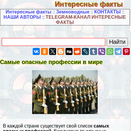
Интересные факты
Интересные факты
::
Земноводные
::
КОНТАКТЫ
::
НАШИ АВТОРЫ
::
TELEGRAM-КАНАЛ ИНТЕРЕСНЫЕ
ФАКТЫ
Самые опасные профессии в мире
В каждой стране существует свой список
самых