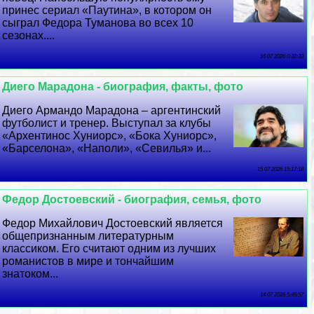
принес сериал «Паутина», в котором он
сыграл Федора Туманова во всех 10
сезонах....
16 07 2026 0:32:33
Диего Марадона - биография, факты, фото
Диего Армaндо Марадона – аргентинский
футболист и тренер. Выступал за клубы
«Архентинос Хуниорс», «Бока Хуниорс»,
«Барселона», «Наполи», «Севилья» и...
15 07 2026 15:17:18
Федор Достоевский - биография, семья, фото
Федор Михайлович Достоевский является
общепризнанным литературным
классиком. Его считают одним из лучших
романистов в мире и тончайшим
знатоком...
14 07 2026 5:49:57