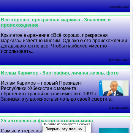
23 06 2026 1:35:29
Всё хорошо, прекрасная маркиза - Значение и
происхождение
Крылатое выражение «Всё хорошо, прекрасная
маркиза» известно многим. Однако о его происхождении
догадываются не все. Чтобы наиболее уместно
использовать...
22 06 2026 15:34:37
Ислам Каримов - биография, личная жизнь, фото
Ислам Каримов – первый Президент
Республики Узбекистан с момента
обретения страной независимости в 1991 г.
Занимал эту должность вплоть до своей cмepти в...
21 06 2026 18:29:55
25 интересных фактов о странах мира
На сайте используются cookies
Закрыть эту плашку
Самые интересные факты о странах