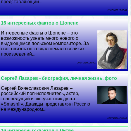
представляющий...
21 07 2026 12:37:40
16 интересных фактов о Шопене
Интересные факты о Шопене – это
возможность узнать много нового о
выдающемся польском композиторе. За
свою жизнь он создал немало великих
произведений,...
20 07 2026 12:54:21
Сергeй Лазарев - биография, личная жизнь, фото
Сергeй Вячеславович Лазарев –
российский поп-исполнитель, актер,
телеведущий и экс-участник дуэта
«Smash!!». Дважды представлял Россию
на международном...
19 07 2026 17:50:18
16 интересных фактов о Литве