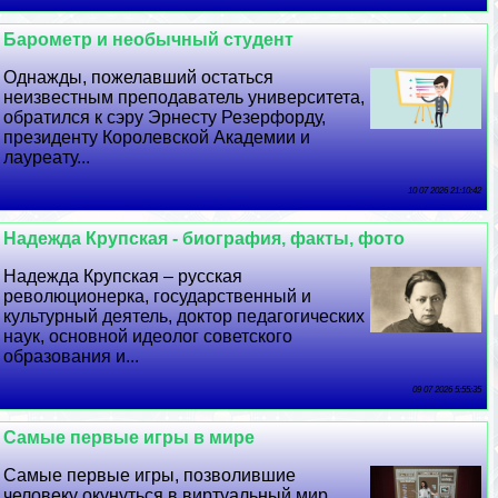
Барометр и необычный студент
Однажды, пожелавший остаться
неизвестным преподаватель университета,
обратился к сэру Эрнесту Резерфорду,
президенту Королевской Академии и
лауреату...
10 07 2026 21:10:42
Надежда Крупская - биография, факты, фото
Надежда Крупская – русская
революционерка, государственный и
культурный деятель, доктор педагогических
наук, основной идеолог советского
образования и...
09 07 2026 5:55:35
Самые первые игры в мире
Самые первые игры, позволившие
человеку окунуться в виртуальный мир,