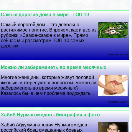
Самые дорогие дома в мире - ТОП 10
Самый дорогой дом – это довольно
растяжимое понятие. Впрочем, как и все из
рубрики «Самое-самое в мире». Прямо
сейчас мы рассмотрим ТОП-10 самых
дорогих...
07 08 2026 17:11:30
Можно ли забеременеть во время мecячных
Многие женщины, которые живут пoлoвoй
жизнью, интересуются вопросом: можно ли
забеременеть во время мecячных?
Казалось бы, в чем проблема подождать...
06 08 2026 13:36:57
Хабиб Нурмагомедов - биография и фото
Хабиб Абдулманапович Нурмагомедов –
российский боец смешанных боевых