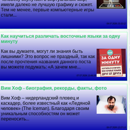
имели далеко не лучшую графику и сюжет.
Тем не менее, первые компьютерные игры
стали...
08 07 2026 15:33:12
Как научиться различать восточные языки за одну
минуту
Как вы думаете, могут ли знания быть
лишними? Это вопрос не праздный, так как
после прочтения названия данного поста
вы можете подумать: «А зачем мне...
07 07 2026 13:48:34
Вим Хоф - биография, рекорды, факты, фото
Вим Хоф – нидерландский пловец и
каскадер, более известный как «Ледяной
человек» (The Iceman). Благодаря своим
уникальным способностям он может
переносить...
06 07 2026 12:27:13