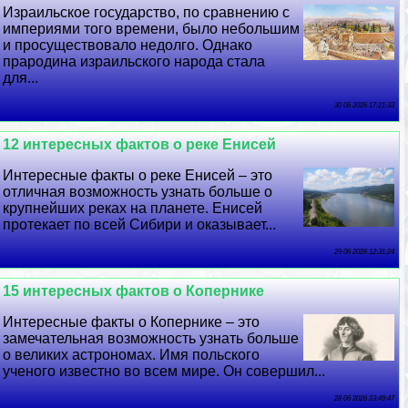
Израильское государство, по сравнению с
империями того времени, было небольшим
и просуществовало недолго. Однако
прародина израильского народа стала
для...
30 06 2026 17:21:33
12 интересных фактов о реке Енисей
Интересные факты о реке Енисей – это
отличная возможность узнать больше о
крупнейших реках на планете. Енисей
протекает по всей Сибири и оказывает...
29 06 2026 12:31:24
15 интересных фактов о Копернике
Интересные факты о Копернике – это
замечательная возможность узнать больше
о великих астрономах. Имя польского
ученого известно во всем мире. Он совершил...
28 06 2026 23:49:47