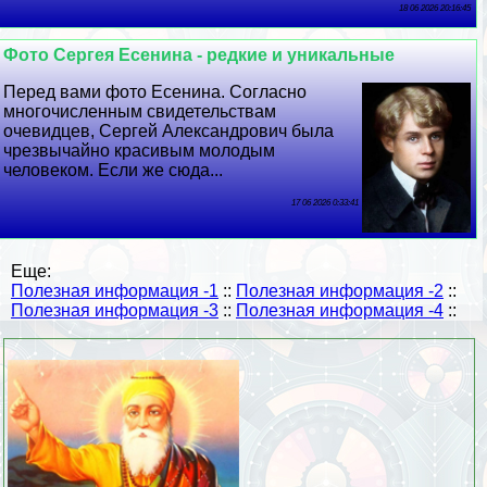
18 06 2026 20:16:45
Фото Сергея Есенина - редкие и уникальные
Перед вами фото Есенина. Согласно
многочисленным свидетельствам
очевидцев, Сергeй Александрович была
чрезвычайно красивым молодым
человеком. Если же сюда...
17 06 2026 0:33:41
Еще:
Полезная информация -1
::
Полезная информация -2
::
Полезная информация -3
::
Полезная информация -4
::