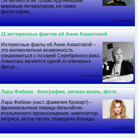
Он является не только крупнейшим
мировым литератором, но также
философом,...
28 07 2026 19:10:37
11 интересных фактов об Анне Ахматовой
Интересные факты об Анне Ахматовой –
это великолепная возможность
ознакомиться с поэзией Серебряного века.
Ахматова является одной из ключевых
фигур...
27 07 2026 12:24:32
Лара Фабиан - биография, личная жизнь, фото
Лара Фабиан (наст. фамилия Крокарт) –
франкоязычная певица бельгийско-
итальянского происхождения, композитор,
актриса, автор песен, гражданка Канады....
26 07 2026 5:27:16