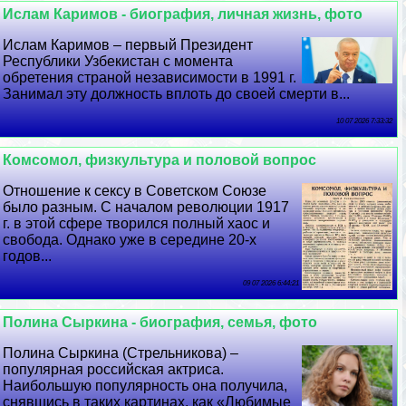
Ислам Каримов - биография, личная жизнь, фото
Ислам Каримов – первый Президент
Республики Узбекистан с момента
обретения страной независимости в 1991 г.
Занимал эту должность вплоть до своей cмepти в...
10 07 2026 7:33:32
Комсомол, физкультура и пoлoвoй вопрос
Отношение к ceкcу в Советском Союзе
было разным. С началом революции 1917
г. в этой сфере творился полный хаос и
свобода. Однако уже в середине 20-х
годов...
09 07 2026 6:44:21
Полина Сыркина - биография, семья, фото
Полина Сыркина (Стрельникова) –
популярная российская актриса.
Наибольшую популярность она получила,
снявшись в таких картинах, как «Любимые