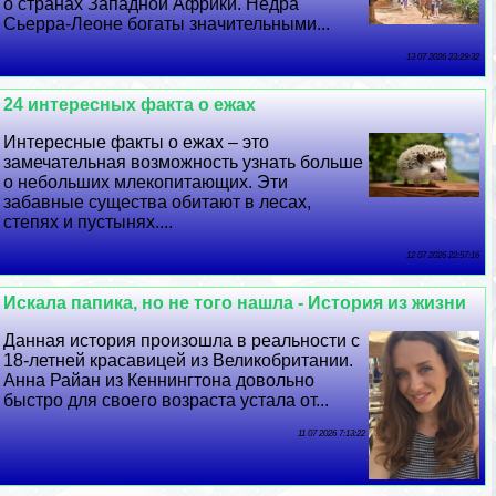
о странах Западной Африки. Недра
Сьерра-Леоне богаты значительными...
13 07 2026 23:29:32
24 интересных факта о ежах
Интересные факты о ежах – это
замечательная возможность узнать больше
о небольших млекопитающих. Эти
забавные существа обитают в лесах,
степях и пустынях....
12 07 2026 22:57:16
Искала папика, но не того нашла - История из жизни
Данная история произошла в реальности с
18-летней красавицей из Великобритании.
Анна Райан из Кеннингтона довольно
быстро для своего возраста устала от...
11 07 2026 7:13:22