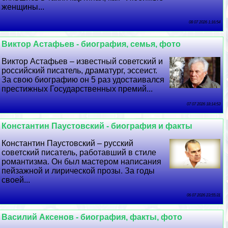
женщины...
08 07 2026 1:16:54
Виктор Астафьев - биография, семья, фото
Виктор Астафьев – известный советский и
российский писатель, драматург, эссеист.
За свою биографию он 5 раз удостаивался
престижных Государственных премий...
07 07 2026 18:14:53
Константин Паустовский - биография и факты
Константин Паустовский – русский
советский писатель, работавший в стиле
романтизма. Он был мастером написания
пейзажной и лирической прозы. За годы
своей...
06 07 2026 23:55:31
Василий Аксенов - биография, факты, фото