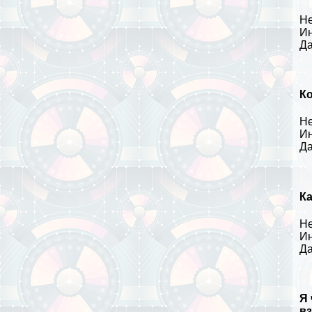
Не
Ин
Да
Ко
Не
Ин
Да
Ка
Не
Ин
Да
Я 
вз