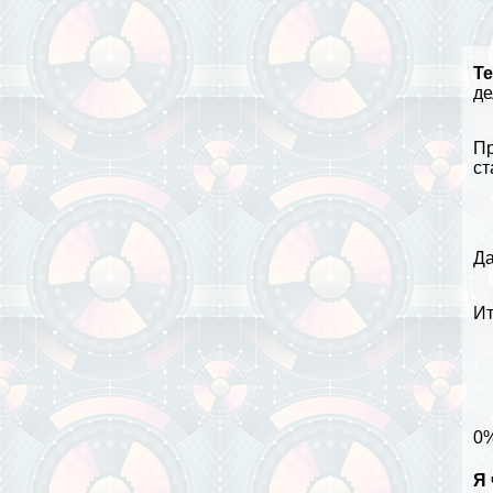
Т
де
Пр
ст
Да
Ит
0
Я 