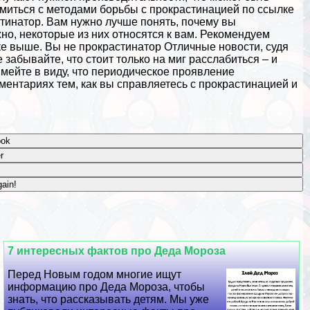
миться с методами борьбы с прокрастинацией по ссылке
инатор. Вам нужно лучше понять, почему вы
жно, некоторые из них относятся к вам. Рекомендуем
ке выше. Вы не прокрастинатор Отличные новости, судя
 забывайте, что стоит только на миг расслабиться – и
имейте в виду, что периодическое проявление
ментариях тем, как вы справляетесь с прокрастинацией и
ook
r
ain!
7 интересных фактов про Деда Мороза
Перед Новым годом многие ищут
информацию про Деда Мороза, чтобы
знать, что рассказывать детям. Мы уже