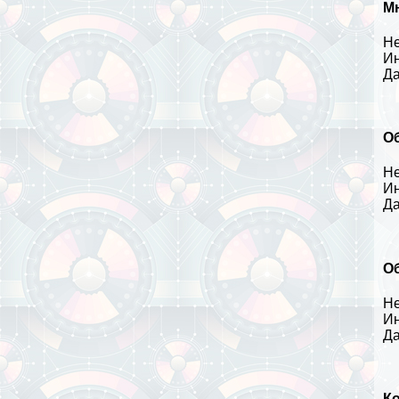
Мн
Не
Ин
Да
О
Не
Ин
Да
Об
Не
Ин
Да
Ко