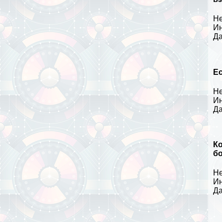
Не
Ин
Да
Ес
Не
Ин
Да
Ко
б
Не
Ин
Да