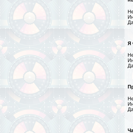
Не
Ин
Да
Я
Не
Ин
Да
Пр
Не
Ин
Да
Ча