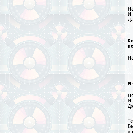
Не
Ин
Да
Ко
по
Не
Я 
Не
Ин
Да
Те
Вы
и 