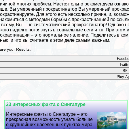
ичиной многих проблем. Настоятельно рекомендуем ознако
ше. Вы умеренный прокрастинатор Вы умеренный прокраст
окрастинируете. Для этого есть несколько причин, и, возмо
накомиться с методами борьбы с прокрастинацией по ссыл
 всему, Вы – не систематический прокрастинатор! Однако не
жно надолго погрязнуть в социальные сети и т.п. При этом 
окрастинации – это нормальное явление. Поделитесь в ком
нью, и что вы считаете в этом деле самым важным.
are your Results:
Faceb
Twitte
ВК
Play Ag
23 интересных факта о Сингапуре
Интересные факты о Сингапуре – это
прекрасная возможность узнать больше
о крупнейших населенных пунктах мира.