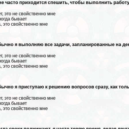
е часто приходится спешить, чтобы выполнить работу
т, это не свойственно мне
огда бывает
, это свойственно мне
бычно я выполняю все задачи, запланированные на де
т, это не свойственно мне
огда бывает
, это свойственно мне
ычно я приступаю к решению вопросов сразу, как толь
т, это не свойственно мне
огда бывает
, это свойственно мне
гда сроки поджимают, я часто теряю время, делая друг