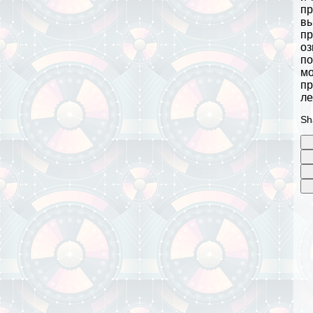
пр
вы
пр
оз
по
мо
пр
ле
Sh