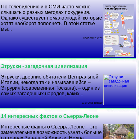
По телевидению и в СМИ часто можно
слышать о разных методах похудения.
Однако существует немало людей, которые
хотят наоборот пополнеть. В этой статье
мы...
02 07 2026 0:43:59
Этруски - загадочная цивилизация
Этруски, древние обитатели Центральной
Италии, некогда так и называвшейся –
Этрурия (современная Тоскана), – один из
самых загадочных народов, каких...
01 07 2026 18:59:19
14 интересных фактов о Сьерра-Леоне
Интересные факты о Сьерра-Леоне – это
замечательная возможность узнать больше
о странах Западной Африки. Недра