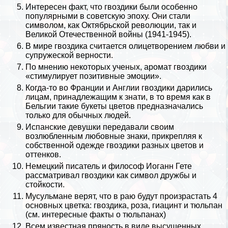
Интересен факт, что гвоздики были особенно
популярными в советскую эпоху. Они стали
символом, как Октябрьской революции, так и
Великой Отечественной войны
(1941-1945).
В мире гвоздика считается олицетворением любви и
супружеской верности.
По мнению некоторых ученых, аромат гвоздики
«стимулирует позитивные эмоции».
Когда-то во
Франции
и
Англии
гвоздики дарились
лицам, принадлежащим к знати, в то время как в
Бельгии такие букеты цветов предназначались
только для обычных людей.
Испанские дeвyшки передавали своим
возлюбленным любовные знаки, прикрепляя к
собственной одежде гвоздики разных цветов и
оттенков.
Немецкий писатель и философ
Иоганн Гете
рассматривал гвоздики как символ дружбы и
стойкости.
Мусульмане верят, что в раю будут произрастать 4
основных цветка: гвоздика, роза, гиацинт и тюльпан
(см.
интересные факты о тюльпанах
)
Всем известная пряность в виде высушенных