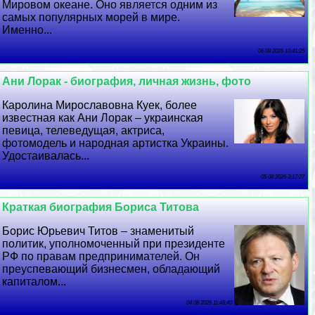
Мировом океане. Оно является одним из
самых популярных морей в мире.
Именно...
06 08 2026 10:41:25
Ани Лоpaк - биография, личная жизнь, фото
Каролина Мирославовна Куек, более
известная как Ани Лоpaк – украинская
певица, телеведущая, актриса,
фотомодель и народная артистка Украины.
Удостаивалась...
05 08 2026 3:17:27
Краткая биография Бориса Титова
Борис Юрьевич Титов – знаменитый
политик, уполномоченный при президенте
РФ по правам предпринимателей. Он
преуспевающий бизнесмен, обладающий
капиталом...
04 08 2026 11:48:40