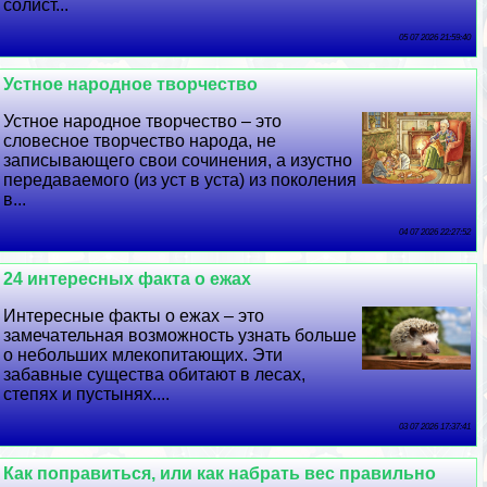
солист...
05 07 2026 21:59:40
Устное народное творчество
Устное народное творчество – это
словесное творчество народа, не
записывающего свои сочинения, а изустно
передаваемого (из уст в уста) из поколения
в...
04 07 2026 22:27:52
24 интересных факта о ежах
Интересные факты о ежах – это
замечательная возможность узнать больше
о небольших млекопитающих. Эти
забавные существа обитают в лесах,
степях и пустынях....
03 07 2026 17:37:41
Как поправиться, или как набрать вес правильно