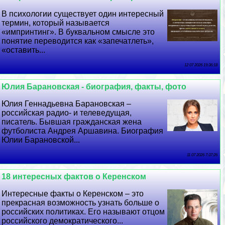
В психологии существует один интересный
термин, который называется
«импринтинг». В буквальном смысле это
понятие переводится как «запечатлеть»,
«оставить...
12 07 2026 19:36:18
Юлия Бapaновская - биография, факты, фото
Юлия Геннадьевна Бapaновская –
российская радио- и телеведущая,
писатель. Бывшая гражданская жена
футболиста Андрея Аршавина. Биография
Юлии Бapaновской...
11 07 2026 7:37:26
18 интересных фактов о Керенском
Интересные факты о Керенском – это
прекрасная возможность узнать больше о
российских политиках. Его называют отцом
российского демократического...