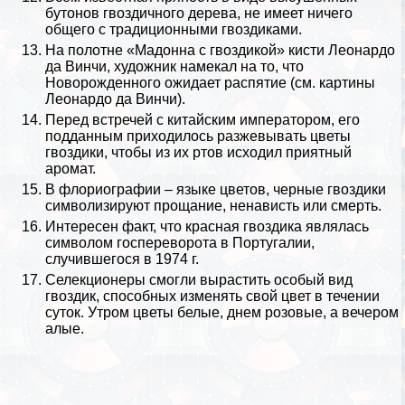
бутонов гвоздичного дерева, не имеет ничего
общего с традиционными гвоздиками.
На полотне «Мадонна с гвоздикой» кисти
Леонардо
да Винчи
, художник намекал на то, что
Новорожденного ожидает распятие (см.
картины
Леонардо да Винчи
).
Перед встречей с китайским императором, его
подданным приходилось разжевывать цветы
гвоздики, чтобы из их ртов исходил приятный
аромат.
В флориографии – языке цветов, черные гвоздики
символизируют прощание, ненависть или cмepть.
Интересен факт, что красная гвоздика являлась
символом госпереворота в
Португалии
,
случившегося в 1974 г.
Селекционеры смогли вырастить особый вид
гвоздик, способных изменять свой цвет в течении
суток. Утром цветы белые, днем розовые, а вечером
алые.