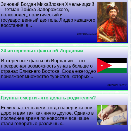
Зиновий Богдан Михайлович Хмельницкий
– гетман Войска Запорожского,
полководец, политический и
государственный деятель. Лидер казацкого
восстания, в...
24 07 2026 16:45:40
24 интересных факта об Иордании
Интересные факты об Иордании – это
прекрасная возможность узнать больше о
странах Ближнего Востока. Сюда ежегодно
приезжает множество туристов, которых...
23 07 2026 16:22:51
Группы cмepти - что делать родителям?
Если у вас есть дети, тогда наверняка они
дороги вам так, как ничто другое. Однако в
последнее время по новостям все чаще
стали говорить о различных...