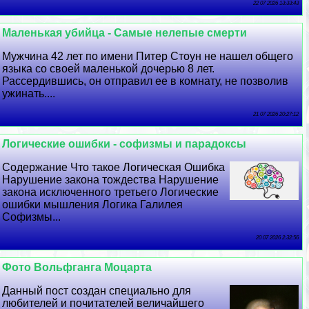
22 07 2026 13:33:43
Маленькая убийца - Самые нелепые cмepти
Мужчина 42 лет по имени Питер Стоун не нашел общего
языка со своей маленькой дочерью 8 лет.
Рассердившись, он отправил ее в комнату, не позволив
ужинать....
21 07 2026 20:27:12
Логические ошибки - софизмы и парадоксы
Содержание Что такое Логическая Ошибка
Нарушение закона тождества Нарушение
закона исключенного третьего Логические
ошибки мышления Логика Галилея
Софизмы...
20 07 2026 2:32:56
Фото Вольфганга Моцарта
Данный пост создан специально для
любителей и почитателей величайшего