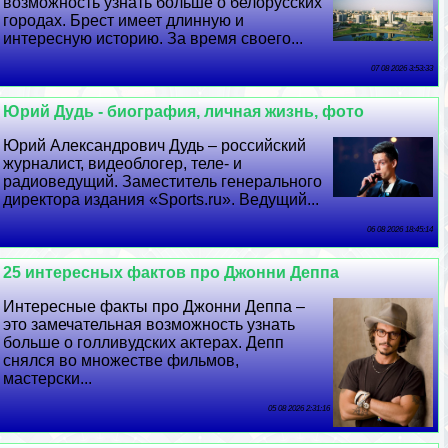
возможность узнать больше о белорусских
городах. Брест имеет длинную и
интересную историю. За время своего...
07 08 2026 3:53:33
Юрий Дудь - биография, личная жизнь, фото
Юрий Александрович Дудь – российский
журналист, видеоблогер, теле- и
радиоведущий. Заместитель генерального
директора издания «Sports.ru». Ведущий...
06 08 2026 18:45:14
25 интересных фактов про Джонни Деппа
Интересные факты про Джонни Деппа –
это замечательная возможность узнать
больше о голливудских актерах. Депп
снялся во множестве фильмов,
мастерски...
05 08 2026 2:31:16