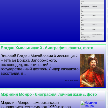
Богдан Хмельницкий - биография, факты, фото
Зиновий Богдан Михайлович Хмельницкий
– гетман Войска Запорожского,
полководец, политический и
государственный деятель. Лидер казацкого
восстания, в...
30 07 2026 6:54:17
Мэрилин Монро - биография, личная жизнь, фото
Мэрилин Монро – американская
киноактриса, ceкc-символ 1950-х годов,