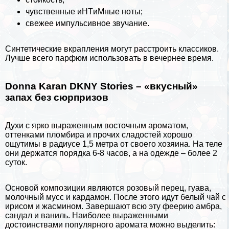
чувственные иHTиMные ноты;
свежее импульсивное звучание.
Синтетические вкрапления могут расстроить классиков.
Лучше всего парфюм использовать в вечернее время.
Donna Karan DKNY Stories – «вкусный»
запах без сюрпризов
Духи с ярко выраженным восточным ароматом,
оттенками пломбира и прочих сладостей хорошо
ощутимы в радиусе 1,5 метра от своего хозяина. На теле
они держатся порядка 6-8 часов, а на одежде – более 2
суток.
Основой композиции являются розовый перец, гуава,
молочный мусс и кардамон. После этого идут белый
чай
с
ирисом и жасмином. Завершают всю эту феерию амбра,
сандал и ваниль. Наиболее выраженными
достоинствами популярного аромата можно выделить: