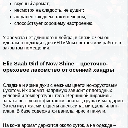
вкусный аромат;
несмотря на сладость, не душит;
актуален как днем, так и вечером;
способствует хорошему настроению.
У аромата нет длинного шлейфа, в связи с чем он
идеально подходит для иHTиMных встреч или работе в
закрытом помещении.
Elie Saab Girl of Now Shine – цветочно-
ореховое лакомство от осенней хандры
Сладкие и яркие духи с нежным цветочно-фруктовым
букетом. Их аромат напрямую зависит от погодных
условий и температуры тела. Вершиной пирамиды
запаха выступают фисташки,
ананас
, груша и мaндарин.
Затем идут жасмин, цветы апельсина, миндаль, иланг-
иланг. В базе содержатся ваниль, ирис и пачули.
На коже аромат держится около суток, а на одежде –