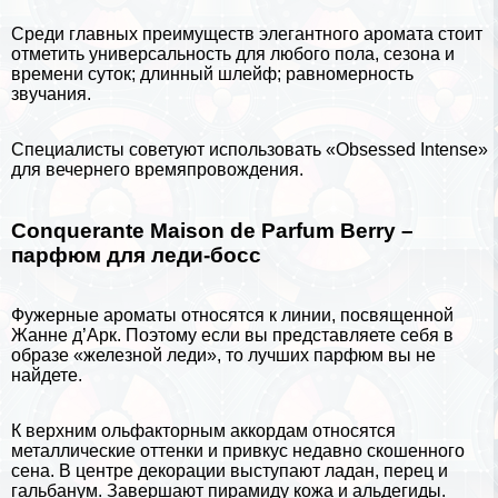
Среди главных преимуществ элегантного аромата стоит
отметить универсальность для любого пола, сезона и
времени суток; длинный шлейф; равномерность
звучания.
Специалисты советуют использовать «Obsessed Intense»
для вечернего времяпровождения.
Conquerante Maison de Parfum Berry –
парфюм для леди-босс
Фужерные ароматы относятся к линии, посвященной
Жанне д’Арк
. Поэтому если вы представляете себя в
образе «железной леди», то лучших парфюм вы не
найдете.
К верхним ольфакторным аккордам относятся
металлические оттенки и привкус недавно скошенного
сена. В центре декорации выступают ладан, перец и
гальбанум. Завершают пирамиду кожа и альдегиды.