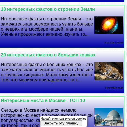
18 интересных фактов о строении Земли
Интересные факты о строении Земли – это
замечательная возможность узнать больше
о недрах и атмосфере нашей планеты.
Ученые продолжают активно изучать то...
26 07 2026 17:53:59
20 интересных фактов о больших кошках
Интересные факты о больших кошках – это
замечательная возможность узнать больше
о крупных хищниках. Мало кому известно о
том, что мерилом принадлежности к...
25 07 2026 6:23:42
Интересные места в Москве - ТОП 10
Сегодня в Москве найдется немало
исторических мест, пользующихся большой
На сайте используются cookies
популярностью, как среди коренных
Закрыть эту плашку
жителей, так и среди туристов. В этой