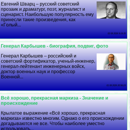
Евгений Шварц – русский советский
прозаик и драматург, поэт, журналист и
сценарист. Наибольшую популярность ему
принесли такие произведения, как
«Гoлый...
02 08 2026 9:19:35
Генерал Карбышев - биография, подвиг, фото
Генерал Карбышев – российский и
советский фортификатор, ученый-инженер,
генерал-лейтенант инженерных войск,
доктор военных наук и профессор
Военной...
01 08 2026 20:56:23
Всё хорошо, прекрасная маркиза - Значение и
происхождение
Крылатое выражение «Всё хорошо, прекрасная
маркиза» известно многим. Однако о его происхождении
догадываются не все. Чтобы наиболее уместно
использовать...