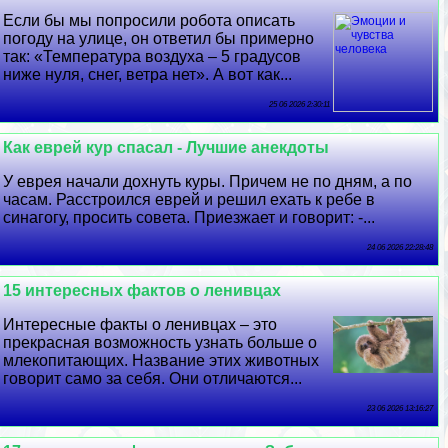
Если бы мы попросили робота описать
погоду на улице, он ответил бы примерно
так: «Температура воздуха – 5 градусов
ниже нуля, снег, ветра нет». А вот как...
25 06 2026 2:30:11
Как еврей кур спасал - Лучшие анекдоты
У еврея начали дохнуть куры. Причем не по дням, а по
часам. Расстроился еврей и решил ехать к ребе в
синагогу, просить совета. Приезжает и говорит: -...
24 06 2026 22:28:48
15 интересных фактов о ленивцах
Интересные факты о ленивцах – это
прекрасная возможность узнать больше о
млекопитающих. Название этих животных
говорит само за себя. Они отличаются...
23 06 2026 13:16:27