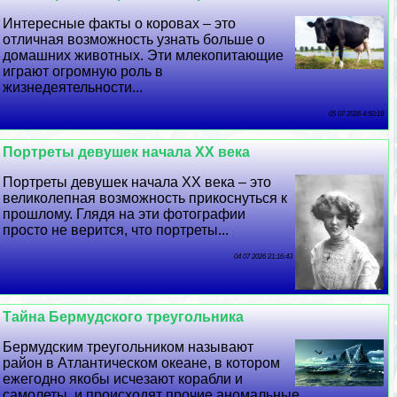
Интересные факты о коровах – это
отличная возможность узнать больше о
домашних животных. Эти млекопитающие
играют огромную роль в
жизнедеятельности...
05 07 2026 4:50:19
Портреты дeвyшек начала XX века
Портреты дeвyшек начала XX века – это
великолепная возможность прикоснуться к
прошлому. Глядя на эти фотографии
просто не верится, что портреты...
04 07 2026 21:16:43
Тайна Бермудского треугольника
Бермудским треугольником называют
район в Атлантическом океане, в котором
ежегодно якобы исчезают корабли и
самолеты, и происходят прочие аномальные...