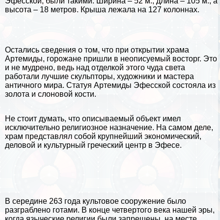
Эфесской, были такими. Ширина – 52 м., длина – 105 м., а
высота – 18 метров. Крыша лежала на 127 колоннах.
Остались сведения о том, что при открытии храма
Артемиды, горожане пришли в неописуемый восторг. Это
и не мудрено, ведь над отделкой этого чуда света
работали лучшие скульпторы, художники и мастера
античного мира. Статуя Артемиды Эфесской состояла из
золота и слоновой кости.
Не стоит думать, что описываемый объект имел
исключительно религиозное назначение. На самом деле,
храм представлял собой крупнейший экономический,
деловой и культурный греческий центр в Эфесе.
В середине 263 года культовое сооружение было
разграблено готами. В конце четвертого века нашей эры,
когда языческие религии были запрещены, на месте