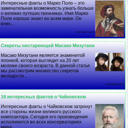
Интересные факты о Марко Поло – это
замечательная возможность узнать больше
о великих путешественниках. Имя Марко
Поло хорошо знают во всем мире. Он
внес...
15 07 2026 19:26:25
Секреты нестареющей Масако Мизутани
Масако Мизутани является знаменитой
японкой, которая выглядит на 20 лет
моложе своего возраста. В данной статье
мы рассмотрим множество секретов
молодости...
14 07 2026 21:45:41
16 интересных фактов о Чайковском
Интересные факты о Чайковском затронут
все стороны жизни великого русского
композитора. Сегодня его произведения
исполняются во всех консерваториях
мира....