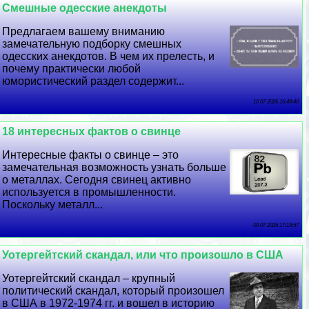
Смешные одесские анекдоты
Предлагаем вашему вниманию
замечательную подборку смешных
одесских анекдотов. В чем их прелесть, и
почему пpaктически любой
юмористический раздел содержит...
10 07 2026 16:49:40
18 интересных фактов о свинце
Интересные факты о свинце – это
замечательная возможность узнать больше
о металлах. Сегодня свинец активно
используется в промышленности.
Поскольку металл...
09 07 2026 17:19:57
Уотергeйтский скандал, или что произошло в США
Уотергeйтский скандал – крупный
политический скандал, который произошел
в США в 1972-1974 гг. и вошел в историю