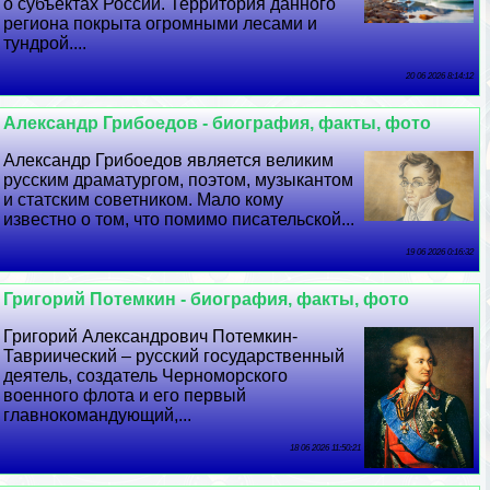
о субъектах России. Территория данного
региона покрыта огромными лесами и
тундрой....
20 06 2026 8:14:12
Александр Грибоедов - биография, факты, фото
Александр Грибоедов является великим
русским драматургом, поэтом, музыкантом
и статским советником. Мало кому
известно о том, что помимо писательской...
19 06 2026 0:16:32
Григорий Потемкин - биография, факты, фото
Григорий Александрович Потемкин-
Тавриический – русский государственный
деятель, создатель Черноморского
военного флота и его первый
главнокомaндующий,...
18 06 2026 11:50:21