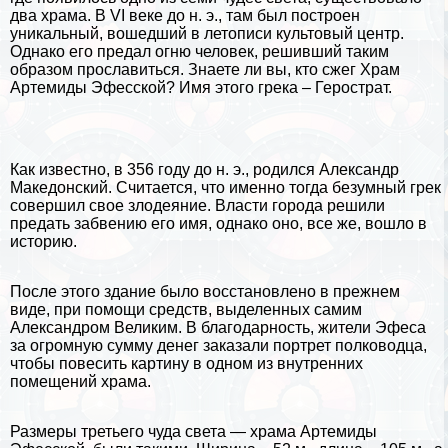
два храма. В VI веке до н. э., там был построен
уникальный, вошедший в летописи культовый центр.
Однако его предал огню человек, решивший таким
образом прославиться. Знаете ли вы, кто сжег Храм
Артемиды Эфесской? Имя этого грека – Герострат.
Как известно, в 356 году до н. э., родился
Александр
Македонский
. Считается, что именно тогда безумный грек
совершил свое злодеяние. Власти города решили
предать забвению его имя, однако оно, все же, вошло в
историю.
После этого здание было восстановлено в прежнем
виде, при помощи средств, выделенных самим
Александром Великим
. В благодарность, жители Эфеса
за огромную сумму денег заказали портрет полководца,
чтобы повесить картину в одном из внутренних
помещений храма.
Размеры третьего чуда света — храма Артемиды