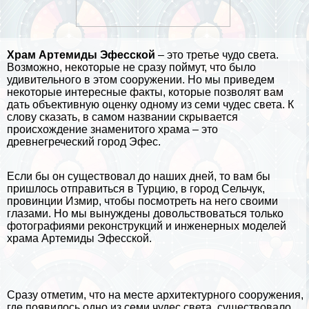
Храм Артемиды Эфесской
– это третье чудо света.
Возможно, некоторые не сразу поймут, что было
удивительного в этом сооружении. Но мы приведем
некоторые интересные факты, которые позволят вам
дать объективную оценку одному из семи чудес света. К
слову сказать, в самом названии скрывается
происхождение знаменитого храма – это
древнегреческий город Эфес.
Если бы он существовал до наших дней, то вам бы
пришлось отправиться в
Турцию
, в город Сельчук,
провинции Измир, чтобы посмотреть на него своими
глазами. Но мы вынуждены довольствоваться только
фотографиями реконструкций и инженерных моделей
храма Артемиды Эфесской.
Сразу отметим, что на месте архитектурного сооружения,
где появилось одно из
семи чудес света
, существовало