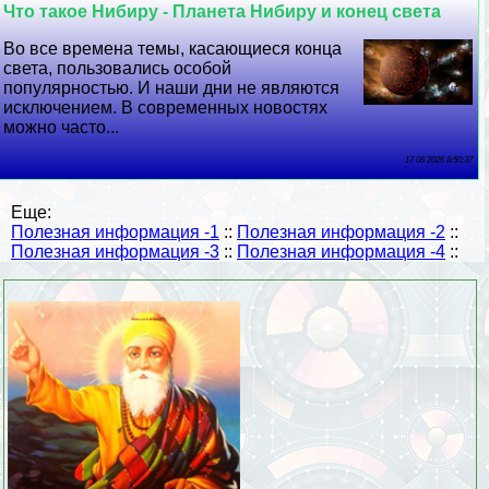
Что такое Нибиру - Планета Нибиру и конец света
Во все времена темы, касающиеся конца
света, пользовались особой
популярностью. И наши дни не являются
исключением. В современных новостях
можно часто...
17 06 2026 8:50:37
Еще:
Полезная информация -1
::
Полезная информация -2
::
Полезная информация -3
::
Полезная информация -4
::