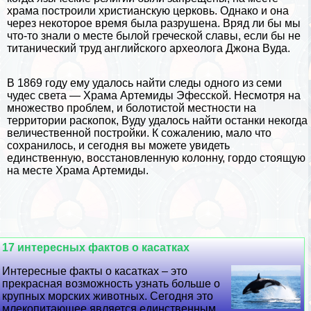
храма построили христианскую церковь. Однако и она
через некоторое время была разрушена. Вряд ли бы мы
что-то знали о месте былой греческой славы, если бы не
титанический труд английского археолога Джона Вуда.
В 1869 году ему удалось найти следы одного из семи
чудес света — Храма Артемиды Эфесской. Несмотря на
множество проблем, и болотистой местности на
территории раскопок, Вуду удалось найти останки некогда
величественной постройки. К сожалению, мало что
сохранилось, и сегодня вы можете увидеть
единственную, восстановленную колонну, гордо стоящую
на месте Храма Артемиды.
17 интересных фактов о касатках
Интересные факты о касатках – это
прекрасная возможность узнать больше о
крупных морских животных. Сегодня это
млекопитающее является единственным...