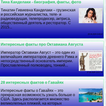
Тина Канделаки - биография, факты, фото
Тинатин Гивиевна Канделаки – грузинская
и российская журналистка, теле- и
радиоведущая, телепродюсер, актриса,
общественный деятель и ресторатор. С
2015...
28 06 2026 6:40:22
Интересные факты про Октавиана Августа
Император Октавиан Август – это один из
величайших императоров древнего Рима и
непосредственный основатель империи.
Прославленный полководец, тонкий...
27 06 2026 13:57:10
28 интересных фактов о Гавайях
Интересные факты о Гавайях – это
прекрасная возможность узнать больше о
США. Здесь располагается множество
великолепных пляжей, на которых