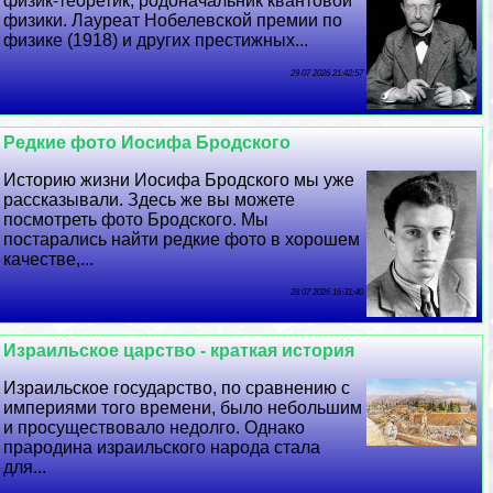
физик-теоретик, родоначальник квантовой
физики. Лауреат Нобелевской премии по
физике (1918) и других престижных...
29 07 2026 21:42:57
Редкие фото Иосифа Бродского
Историю жизни Иосифа Бродского мы уже
рассказывали. Здесь же вы можете
посмотреть фото Бродского. Мы
постарались найти редкие фото в хорошем
качестве,...
28 07 2026 16:31:40
Израильское царство - краткая история
Израильское государство, по сравнению с
империями того времени, было небольшим
и просуществовало недолго. Однако
прародина израильского народа стала
для...