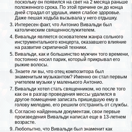
поскольку он появился на свет на 2 месяца раньше
положенного срока. По этой причине он до конца
дней страдал от удушья, имея слабое здоровье.
Даже пешая ходьба вызывала у него отдышку.
Интересен факт, что Антонио Вивальди был
католическим священнослужителем.
Вивальди является основателем жанра сольного
инструментального концерта, оказавшего влияние
на развитие скрипичной техники.
Вивальди, как и большинство мужчин того времени,
постоянно носил парик, который прикрывал его
рыжие
волосы
.
Знаете ли вы, что отец композитора был
знаменитым музыкантом? Именно он стал первым
учителем музыки у маленького Антонио.
Вивальди хотел стать священником, но после того
как он в разгар проведения мессы удалился в
другое помещение записать пришедшую ему в
голову мелодию, его решили отстранить от службы.
Согласно найденным документам, свои первые
произведения Вивальди написал еще в 13-летнем
возрасте.
Любопытно, что Вивальди был знаменит как