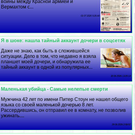
войны между Красной армией и
Вермахтом с...
01 07 2026 9:26:44
Я в шоке: нашла тайный аккаунт дочери в соцсетях
Даже не знаю, как быть в сложившейся
ситуации. Дело в том, что недавно я взяла
планшет моей дочери, и обнаружила ее
тайный аккаунт в одной из популярных...
30 06 2026 13:20:14
Маленькая убийца - Самые нелепые cмepти
Мужчина 42 лет по имени Питер Стоун не нашел общего
языка со своей маленькой дочерью 8 лет.
Рассердившись, он отправил ее в комнату, не позволив
ужинать....
29 06 2026 2:58:57