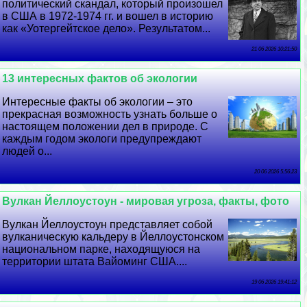
политический скандал, который произошел
в США в 1972-1974 гг. и вошел в историю
как «Уотергeйтское дело». Результатом...
21 06 2026 10:21:50
13 интересных фактов об экологии
Интересные факты об экологии – это
прекрасная возможность узнать больше о
настоящем положении дел в природе. С
каждым годом экологи предупреждают
людей о...
20 06 2026 5:56:23
Вулкан Йеллоустоун - мировая угроза, факты, фото
Вулкан Йеллоустоун представляет собой
вулканическую кальдеру в Йеллоустонском
национальном парке, находящуюся на
территории штата Вайоминг США....
19 06 2026 19:41:12