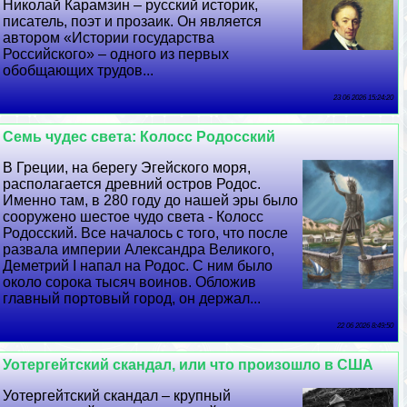
Николай Карамзин – русский историк,
писатель, поэт и прозаик. Он является
автором «Истории государства
Российского» – одного из первых
обобщающих трудов...
23 06 2026 15:24:20
Семь чудес света: Колосс Родосский
В Греции, на берегу Эгeйского моря,
располагается древний остров Родос.
Именно там, в 280 году до нашей эры было
сооружено шестое чудо света - Колосс
Родосский. Все началось с того, что после
развала империи Александра Великого,
Деметрий I напал на Родос. С ним было
около сорока тысяч воинов. Обложив
главный портовый город, он держал...
22 06 2026 8:49:50
Уотергeйтский скандал, или что произошло в США
Уотергeйтский скандал – крупный