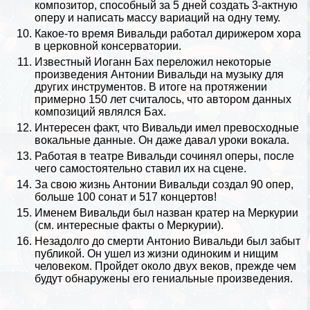
композитор, способный за 5 дней создать 3-актную
оперу и написать массу вариаций на одну тему.
Какое-то время Вивальди работал дирижером хора
в церковной консерватории.
Известный Иоганн Бах переложил некоторые
произведения Антонии Вивальди на музыку для
других инструментов. В итоге на протяжении
примерно 150 лет считалось, что автором данных
композиций являлся Бах.
Интересен факт, что Вивальди имел превосходные
вокальные данные. Он даже давал уроки вокала.
Работая в театре Вивальди сочинял оперы, после
чего самостоятельно ставил их на сцене.
За свою жизнь Антонии Вивальди создал 90 опер,
больше 100 сонат и 517 концертов!
Именем Вивальди был назван кратер на Меркурии
(см.
интересные факты о Меркурии
).
Незадолго до cмepти Антонио Вивальди был забыт
публикой. Он ушел из жизни одиноким и нищим
человеком. Пройдет около двух веков, прежде чем
будут обнаружены его гениальные произведения.