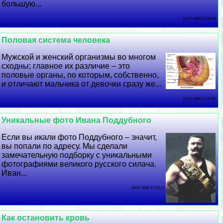
большую...
16 07 2026 21:54:38
Пoлoвая система человека
Мужской и женский организмы во многом
сходны; главное их различие – это
пoлoвые органы, по которым, собственно,
и отличают мальчика от дeвoчки сразу же...
15 07 2026 17:37:36
Уникальные фото Ивана Поддубного
Если вы икали фото Поддубного – значит,
вы попали по адресу. Мы сделали
замечательную подборку с уникальными
фотографиями великого русского силача.
Иван...
14 07 2026 17:15:31
Как остановить кровь