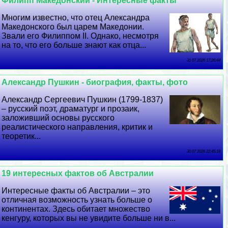
Филипп Македонский - Интересные факты
Многим известно, что отец Александра
Македонского был царем Македонии.
Звали его Филиппом II. Однако, несмотря
на то, что его больше знают как отца...
31 07 2026 17:26:44
Александр Пушкин - биография, факты, фото
Александр Сергеевич Пушкин (1799-1837)
– русский поэт, драматург и прозаик,
заложивший основы русского
реалистического направления, критик и
теоретик...
30 07 2026 22:45:18
19 интересных фактов об Австралии
Интересные факты об Австралии – это
отличная возможность узнать больше о
континентах. Здесь обитает множество
кенгуру, которых вы не увидите больше ни в...