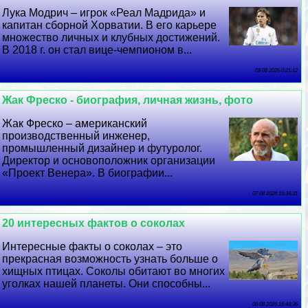
Лука Модрич – игрок «Реал Мадрида» и
капитан сборной Хорватии. В его карьере
множество личных и клубных достижений.
В 2018 г. он стал вице-чемпионом в...
08 08 2026 0:21:12
Жак Фреско - биография, личная жизнь, фото
Жак Фреско – американский
производственный инженер,
промышленный дизайнер и футуролог.
Директор и основоположник организации
«Проект Венера». В биографии...
07 08 2026 16:34:31
20 интересных фактов о соколах
Интересные факты о соколах – это
прекрасная возможность узнать больше о
хищных птицах. Соколы обитают во многих
уголках нашей планеты. Они способны...
06 08 2026 16:44:36