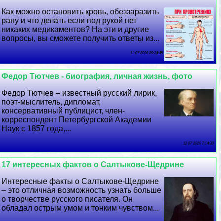
Как можно остановить кровь, обеззаразить
рану и что делать если под рукой нет
никаких медикаментов? На эти и другие
вопросы, вы сможете получить ответы из...
13 07 2026 20:24:45
Федор Тютчев - биография, личная жизнь, фото
Федор Тютчев – известный русский лирик,
поэт-мыслитель, дипломат,
консервативный публицист, члeн-
корреспондент Петербургской Академии
Наук с 1857 года,...
12 07 2026 7:14:30
17 интересных фактов о Салтыкове-Щедрине
Интересные факты о Салтыкове-Щедрине
– это отличная возможность узнать больше
о творчестве русского писателя. Он
обладал острым умом и тонким чувством...