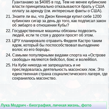
Гуантанамо за $4085 в год. Тем не менее кубинские
власти принципиально отказываются брать у США
оплату за аренду (см.
интересные факты о США
).
Знаете ли вы, что
Джон Кеннеди
купил себе 1200
кубинских сигар за день до того, как подписал закон
об эмбарго в отношении Кубы?
Государственные машины обязаны подвозить
людей, если те стоя у дороги просят об этом.
ЦРУ планировало отравить Фиделя Кастро таким
ядом, который бы поспособствовал выпадению
волос из его бороды.
Самыми популярными видами спорта на «Острове
свободы» являются бейсбол, бокс и волейбол.
На Кубе никогда не запрещалась и не
преследовалась деятельность масонских лож. Это
единственная страна социалистического лагеря, где
сохранилось масонство.
Лука Модрич - биография, личная жизнь, фото