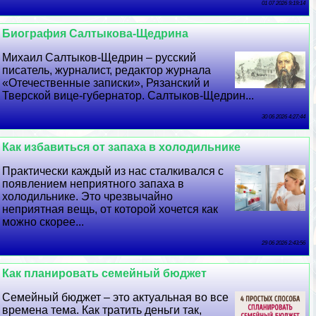
01 07 2026 9:19:14
Биография Салтыкова-Щедрина
Михаил Салтыков-Щедрин – русский
писатель, журналист, редактор журнала
«Отечественные записки», Рязанский и
Тверской вице-губернатор. Салтыков-Щедрин...
30 06 2026 4:27:44
Как избавиться от запаха в холодильнике
Пpaктически каждый из нас сталкивался с
появлением неприятного запаха в
холодильнике. Это чрезвычайно
неприятная вещь, от которой хочется как
можно скорее...
29 06 2026 2:43:56
Как планировать семейный бюджет
Семейный бюджет – это актуальная во все
времена тема. Как тратить деньги так,