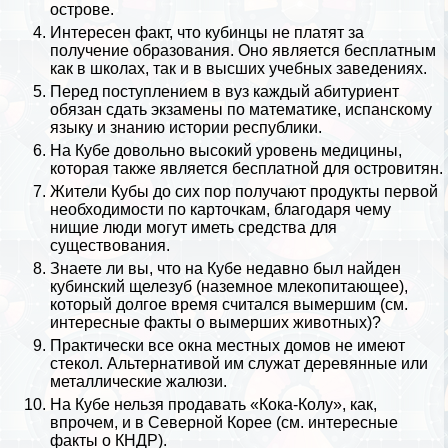
острове.
Интересен факт, что кубинцы не платят за
получение образования. Оно является бесплатным
как в школах, так и в высших учебных заведениях.
Перед поступлением в вуз каждый абитуриент
обязан сдать экзамены по
математике
, испанскому
языку и знанию истории республики.
На Кубе довольно высокий уровень
медицины
,
которая также является бесплатной для островитян.
Жители Кубы до сих пор получают продукты первой
необходимости по карточкам, благодаря чему
нищие люди могут иметь средства для
существования.
Знаете ли вы, что на Кубе недавно был найден
кубинский щелезуб (наземное млекопитающее),
который долгое время считался вымершим (см.
интересные факты о вымерших животных
)?
Пpaктически все окна местных домов не имеют
стекол. Альтернативой им служат деревянные или
металлические жалюзи.
На Кубе нельзя продавать «Кока-Колу», как,
впрочем, и в
Северной Корее
(см.
интересные
факты о КНДР
).