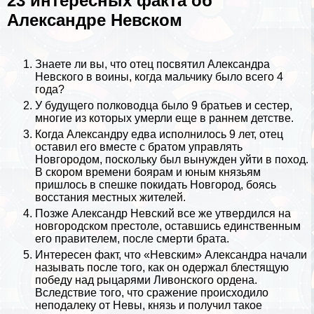
23 интересных факта об
Александре Невском
Знаете ли вы, что отец посвятил Александра
Невского в воины, когда мальчику было всего 4
года?
У будущего полководца было 9 братьев и сестер,
многие из которых умерли еще в раннем детстве.
Когда Александру едва исполнилось 9 лет, отец
оставил его вместе с братом управлять
Новгородом, поскольку был вынужден уйти в поход.
В скором времени боярам и юным князьям
пришлось в спешке покидать Новгород, боясь
восстания местных жителей.
Позже Александр Невский все же утвердился на
новгородском престоле, оставшись единственным
его правителем, после cмepти брата.
Интересен факт, что «Невским» Александра начали
называть после того, как он одержал блестящую
победу над
рыцарями
Ливонского ордена.
Вследствие того, что сражение происходило
неподалеку от Невы, князь и получил такое