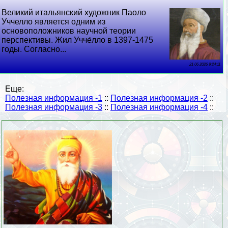
Великий итальянский художник Паоло
Уччелло является одним из
основоположников научной теории
перспективы. Жил Учче́лло в 1397-1475
годы. Согласно...
21 06 2026 9:24:11
Еще:
Полезная информация -1
::
Полезная информация -2
::
Полезная информация -3
::
Полезная информация -4
::