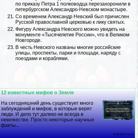
по приказу
Петра 1
полководца перезахоронили в
петербургском Александро-Невском монастыре.
Со временем Александр Невский был причислен
Русской православной церковью к лику святых.
Фигуру Александра Невского можно увидеть на
монументе «Тысячелетие России», что в
Великом
Новгороде
.
В честь Невского названы многие российские
улицы, проспекты, парки и площади, наряду с
поездами и кораблями.
12 известных мифов о Земле
На сегодняшний день существует много
заблуждений и мифов, в которые верят
люди. И дело тут далеко не всегда в
невежестве. Просто некоторые научные
факты...
09 08 2026 13:43:33