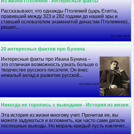
Из жизни Птолемея - Интересные факты
Рассказывают, что однажды Птолемей (царь Египта,
правивший между 323 и 282 годами до нашей эры и
ставший основателем знаменитой династии Птолемеев),
решил...
19 07 2026 6:38:32
20 интересных фактов про Бунина
Интересные факты про Ивана Бунина –
это отличная возможность узнать больше о
творчестве русского писателя. Он внес
немалый вклад в развитие русской...
18 07 2026 14:23:26
Никогда не торопись с выводами - История из жизни
Эта история из жизни многому учит. Прочитав ее, вы
можете задуматься и вспомнить, как часто сами делали
поспешные выводы. Но мораль каждый пусть извлечет...