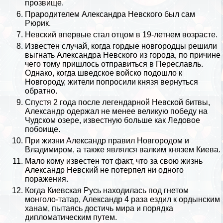
прозвище.
Прародителем Александра Невского был сам
Рюрик
.
Невский впервые стал отцом в 19-летнем возрасте.
Известен случай, когда гордые новгородцы решили
выгнать Александра Невского из города, по причине
чего тому пришлось отправиться в Переславль.
Однако, когда шведское войско подошло к
Новгороду, жители попросили князя вернуться
обратно.
Спустя 2 года после легендарной Невской битвы,
Александр одержал не менее великую победу на
Чудском озере, известную больше как Ледовое
побоище.
При жизни Александр правил Новгородом и
Владимиром
, а также являлся валким князем
Киева
.
Мало кому известен тот факт, что за свою жизнь
Александр Невский не потерпел ни одного
поражения.
Когда Киевская Русь находилась под
гнетом
монголо-татар
, Александр 4 раза ездил к ордынским
ханам, пытаясь достичь мира и порядка
дипломатическим путем.