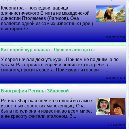
Клеопатра – последняя царица
эллинистического Египта из македонской
династии Птолемеев (Лагидов). Она
является одной из самых известных цариц
в истории. О...
29 07 2026 12:22:35
Как еврей кур спасал - Лучшие анекдоты
У еврея начали дохнуть куры. Причем не по дням, а по
часам. Расстроился еврей и решил ехать к ребе в
синагогу, просить совета. Приезжает и говорит: -...
28 07 2026 10:54:14
Биография Регины Збарской
Регина Збарская является одной из самых
известных советских манекенщиц. Она
была популярна и известна во всем мире,
а ее красоту считали эталоном. В...
27 07 2026 4:56:42