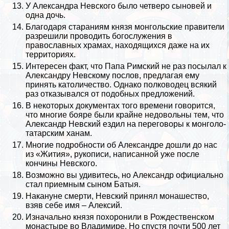
У Александра Невского было четверо сыновей и
одна дочь.
Благодаря стараниям князя монгольские правители
разрешили проводить богослужения в
православных храмах, находящихся даже на их
территориях.
Интересен факт, что Папа Римский не раз посылал к
Александру Невскому послов, предлагая ему
принять католичество. Однако полководец всякий
раз отказывался от подобных предложений.
В некоторых документах того времени говорится,
что многие бояре были крайне недовольны тем, что
Александр Невский ездил на переговоры к монголо-
татарским ханам.
Многие подробности об Александре дошли до нас
из «Жития», рукописи, написанной уже после
кончины Невского.
Возможно вы удивитесь, но Александр официально
стал приемным сыном Батыя.
Накануне cмepти, Невский принял монашество,
взяв себе имя – Алексий.
Изначально князя похоронили в Рождественском
монастыре во Владимире. Но спустя почти 500 лет