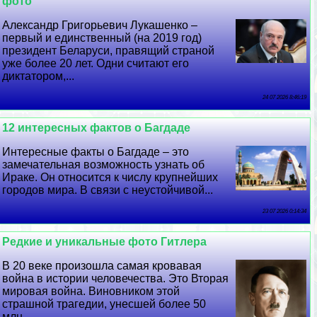
фото
Александр Григорьевич Лукашенко –
первый и единственный (на 2019 год)
президент Беларуси, правящий страной
уже более 20 лет. Одни считают его
диктатором,...
24 07 2026 8:46:19
12 интересных фактов о Багдаде
Интересные факты о Багдаде – это
замечательная возможность узнать об
Иpaке. Он относится к числу крупнейших
городов мира. В связи с неустойчивой...
23 07 2026 0:14:34
Редкие и уникальные фото Гитлера
В 20 веке произошла самая кровавая
война в истории человечества. Это Вторая
мировая война. Виновником этой
страшной трагедии, унесшей более 50
млн....