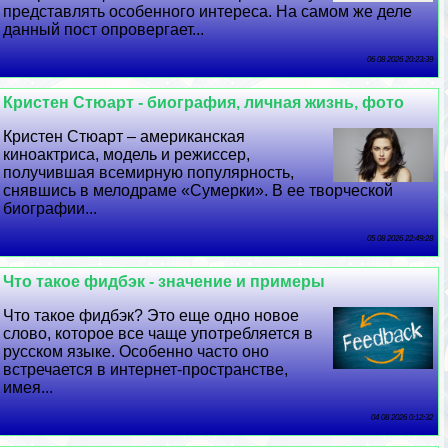
представлять особенного интереса. На самом же деле
данный пост опровергает...
06 08 2026 20:23:39
Кристен Стюарт - биография, личная жизнь, фото
Кристен Стюарт – американская
киноактриса, модель и режиссер,
получившая всемирную популярность,
снявшись в мелодраме «Сумерки». В ее творческой
биографии...
05 08 2026 22:49:28
Что такое фидбэк - значение и примеры
Что такое фидбэк? Это еще одно новое
слово, которое все чаще употрeбляется в
русском языке. Особенно часто оно
встречается в интернет-прострaнcтве,
имея...
04 08 2026 0:12:32