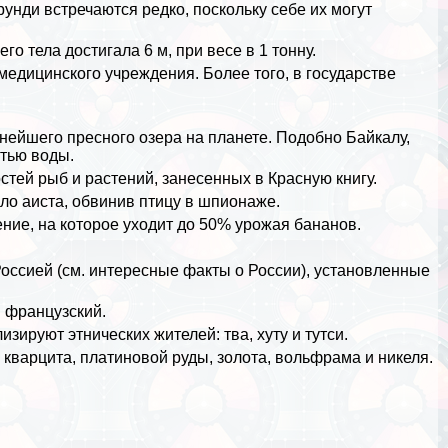
нди встречаются редко, поскольку себе их могут
о тела достигала 6 м, при весе в 1 тонну.
 медицинского учреждения. Более того, в государстве
ннейшего пресного озера на планете. Подобно
Байкалу
,
стью воды.
остей
рыб
и растений, занесенных в Красную книгу.
ало
аиста
, обвинив птицу в шпионаже.
ние, на которое уходит до 50% урожая
бананов
.
Россией (см.
интересные факты о России
), установленные
 французский.
зируют этнических жителей: тва, хуту и тутси.
варцита, платиновой руды, золота, вольфрама и никеля.