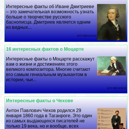
Интересные факты об Иване Дмитриеве
– это замечательная возможность узнать
больше о творчестве русского
баснописца. Дмитриев является одним
из видных...
20 07 2026 12:10:14
16 интересных фактов о Моцарте
Интересные факты о Моцарте расскажут
вам о жизни и достижениях этого
великого композитора. Многие считают
его самым гениальным музыкантом в
истории, чьи...
18 07 2026 19:50:16
Интересные факты о Чехове
Антон Павлович Чехов родился 29
января 1860 года в Таганроге. Это один
из самых выдающихся писателей не
только 19 века, но и вообще, всех