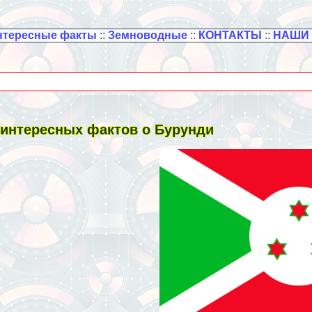
нтересные факты
::
Земноводные
::
КОНТАКТЫ
::
НАШИ
 интересных фактов о Бурунди