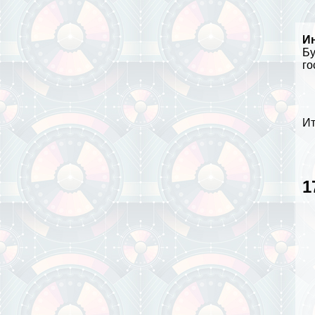
И
Бу
го
Ит
1