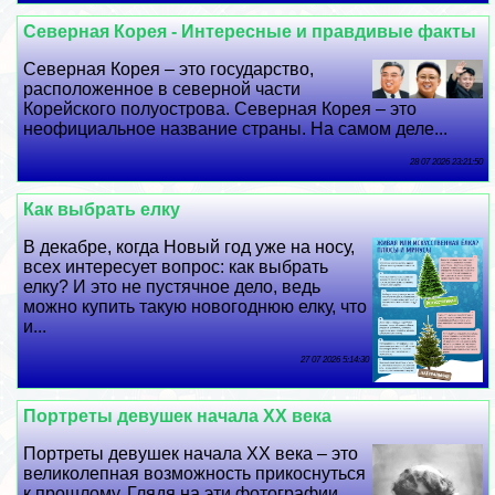
Северная Корея - Интересные и правдивые факты
Северная Корея – это государство,
расположенное в северной части
Корейского полуострова. Северная Корея – это
неофициальное название страны. На самом деле...
28 07 2026 23:21:50
Как выбрать елку
В декабре, когда Новый год уже на носу,
всех интересует вопрос: как выбрать
елку? И это не пустячное дело, ведь
можно купить такую новогоднюю елку, что
и...
27 07 2026 5:14:30
Портреты дeвyшек начала XX века
Портреты дeвyшек начала XX века – это
великолепная возможность прикоснуться
к прошлому. Глядя на эти фотографии