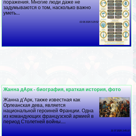
поражения. Многие люди даже не
задумываются о том, насколько важно
уметь...
03 08 2026 5:29:52
Жанна дАрк - биография, краткая история, фото
Жанна д’Арк, также известная как
Орлеанская дева, является
национальной героиней Франции. Одна
из комaндующих французской армией в
период Столетней войны....
31 07 2026 3:45:10