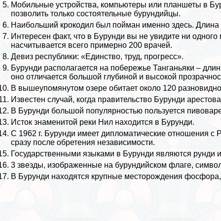
Мобильные устройства, компьютеры или планшеты в Буру
позволить только состоятельные бурундийцы.
Наибольший
крокодил
был пойман именно здесь. Длина ег
Интересен факт, что в Бурунди вы не увидите ни одного
насчитывается всего примерно 200 врачей.
Девиз республики: «Единство, труд, прогресс».
Бурунди располагается на побережье Танганьяки – дли
оно отличается большой глубиной и высокой прозрачно
В вышеупомянутом озере обитает около 120 разновидн
Известен случай, когда правительство Бурунди арестов
В Бурунди большой популярностью пользуется пивоваре
Исток знаменитой реки
Нил
находится в Бурунди.
С 1962 г. Бурунди имеет дипломатические отношения с 
сразу после обретения независимости.
Государственными языками в Бурунди являются рунди и
3 звезды, изображенные на бурундийском флаге, символи
В Бурунди находятся крупные месторождения фосфора, к