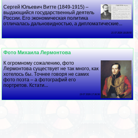
Сергeй Юльевич Витте (1849-1915) –
выдающийся государственный деятель
России. Его экономическая политика
отличалась дальновидностью, а дипломатические...
21 07 2026 18:28:50
Фото Михаила Лермонтова
К огромному сожалению, фото
Лермонтова существует не так много, как
хотелось бы. Точнее говоря не самих
фото поэта – а фотографий его
портретов. Кстати...
19 07 2026 17:36:56