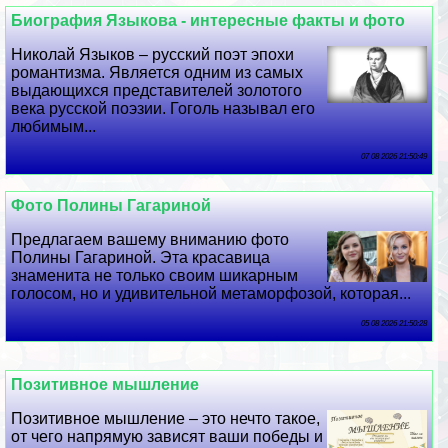
Биография Языкова - интересные факты и фото
Николай Языков – русский поэт эпохи
романтизма. Является одним из самых
выдающихся представителей золотого
века русской поэзии. Гоголь называл его
любимым...
07 08 2026 21:50:49
Фото Полины Гагариной
Предлагаем вашему вниманию фото
Полины Гагариной. Эта красавица
знаменита не только своим шикарным
голосом, но и удивительной метаморфозой, которая...
05 08 2026 21:50:28
Позитивное мышление
Позитивное мышление – это нечто такое,
от чего напрямую зависят ваши победы и