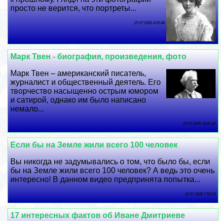
просто не верится, что портреты...
25 07 2026 4:20:48
Марк Твен - биография, произведения, фото
Марк Твен – американский писатель,
журналист и общественный деятель. Его
творчество насыщенно острым юмором
и сатирой, однако им было написано
немало...
23 07 2026 19:41:10
Если бы на Земле жили всего 100 человек
Вы никогда не задумывались о том, что было бы, если
бы на Земле жили всего 100 человек? А ведь это очень
интересно! В данном видео предпринята попытка...
22 07 2026 7:55:33
17 интересных фактов об Иване Дмитриеве