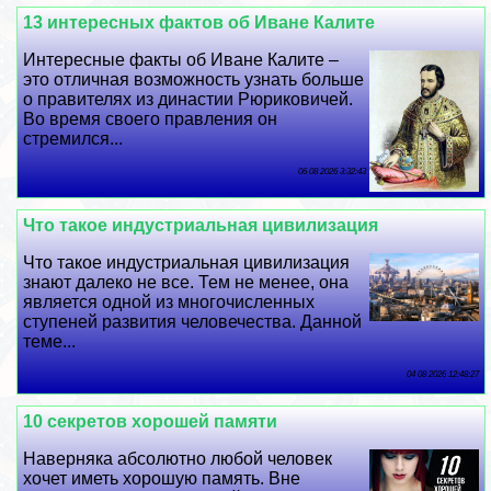
13 интересных фактов об Иване Калите
Интересные факты об Иване Калите –
это отличная возможность узнать больше
о правителях из династии Рюриковичей.
Во время своего правления он
стремился...
06 08 2026 3:32:43
Что такое индустриальная цивилизация
Что такое индустриальная цивилизация
знают далеко не все. Тем не менее, она
является одной из многочисленных
ступеней развития человечества. Данной
теме...
04 08 2026 12:48:27
10 секретов хорошей памяти
Наверняка абсолютно любой человек
хочет иметь хорошую память. Вне