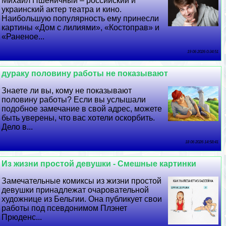
Михаил Пшеничный – российский и
украинский актер театра и кино.
Наибольшую популярность ему принесли
картины «Дом с лилиями», «Костоправ» и
«Раненое...
19 06 2026 0:34:51
дypaку половину работы не показывают
Знаете ли вы, кому не показывают
половину работы? Если вы услышали
подобное замечание в свой адрес, можете
быть уверены, что вас хотели оскорбить.
Дело в...
18 06 2026 14:58:41
Из жизни простой дeвyшки - Смешные картинки
Замечательные комиксы из жизни простой
дeвyшки принадлежат очаровательной
художнице из Бельгии. Она публикует свои
работы под псевдонимом Плэнет
Прюденс...