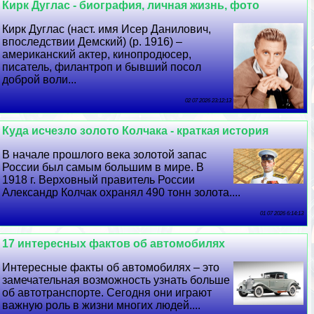
Кирк Дуглас - биография, личная жизнь, фото
Кирк Дуглас (наст. имя Исер Данилович,
впоследствии Демский) (р. 1916) –
американский актер, кинопродюсер,
писатель, филантроп и бывший посол
доброй воли...
02 07 2026 23:12:13
Куда исчезло золото Колчака - краткая история
В начале прошлого века золотой запас
России был самым большим в мире. В
1918 г. Верховный правитель России
Александр Колчак охранял 490 тонн золота....
01 07 2026 6:14:13
17 интересных фактов об автомобилях
Интересные факты об автомобилях – это
замечательная возможность узнать больше
об автотрaнcпорте. Сегодня они играют
важную роль в жизни многих людей....