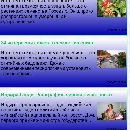
Интересные факты о шиповнике – это
отличная возможность узнать больше о
растениях семейства Розовых. Он широко
распространен в умеренных и
субтропических...
30 07 2026 3:13:45
24 интересных факта о землетрясениях
Интересные факты о землетрясениях – это
хорошая возможность узнать больше о
стихийных бедствиях. Даже с
современными технологиями установить
точное время,...
29 07 2026 17:53:58
Индира Ганди - биография, личная жизнь, фото
Индира Приядаршини Ганди – индийский
политик и лидер политической силы
«Индийский национальный конгресс». Дочь
первого премьер-министра государства...
28 07 2026 19:15:57