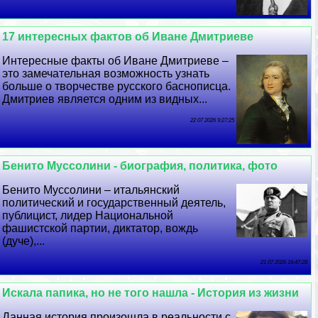
17 интересных фактов об Иване Дмитриеве
Интересные факты об Иване Дмитриеве –
это замечательная возможность узнать
больше о творчестве русского баснописца.
Дмитриев является одним из видных...
22 07 2026 9:27:25
Бенито Муссолини - биография, политика, фото
Бенито Муссолини – итальянский
политический и государственный деятель,
публицист, лидер Национальной
фашистской партии, диктатор, вождь
(дуче),...
21 07 2026 16:47:28
Искала папика, но не того нашла - История из жизни
Данная история произошла в реальности с