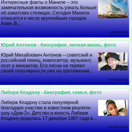
Интересные факты о Маниле – это
замечательная возможность узнать больше
об азиатских столицах. Сегодня Манила
относится к числу крупнейших городов
Азии. В...
10 07 2026 5:51:52
Юрий Антонов - биография, личная жизнь, фото
Юрий Михайлович Антонов – советский и
российский певец, композитор, музыкант,
поэт и киноактер. Его песни не теряют
своей популярности уже на протяжении...
09 07 2026 0:16:43
Либерж Кпадону - биография, семья, фото
Либерж Кпадону стала популярной
благодаря участию в известном реалити-
шоу «Дом-2». Детство и юность Либерж
Кпадону родилась 17 декабря 1987 года в...
08 07 2026 23:32:53