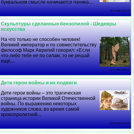
буквальном смысле начинается паника....
05 07 2026 13:11:56
Скульптуры сделанные бензопилой - Шедевры
искусства
На что только не способен человек!
Великий император и по совместительству
философ Марк Аврелий говорил: «Если
что-либо тебе не по силам, то не решай
ещё,...
04 07 2026 14:25:14
Дети герои войны и их подвиги
Дети герои войны – это трагическая
страница истории Великой Отечественной
войны. По выражению некоторых
художников слова, во время самой
кровопролитной...
03 07 2026 21:52:46