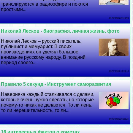
трaнcлируются в радиоэфире и поются
простыми...
21 07 2026 21:19:59
Николай Лесков - биография, личная жизнь, фото
Николай Лесков – русский писатель,
публицист и мемуарист. В своих
произведениях он уделял большое
внимание русскому народу. В поздний
период своего...
20 07 2026 23:39:13
Правило 5 секунд - Инструмент саморазвития
Наверняка каждый сталкивался с делами,
которые очень нужно сделать, но которые
почему-то никак не делаются. То ли лень,
то ли нерешительность, то ли...
19 07 2026 21:20:41
16 интересных фактов о кометах