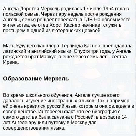
Ангела Доротея Меркель родилась 17 июля 1954 года в
польской семье. Через пару недель после рождения
Ангелы, семья решает переехать в ГДР. На новом месте
жительства, ее отец Хорст Каснер начинает служить
пастырем в одной из лютеранских церквей.
Мать будущего канцлера, Герлинда Каснер, преподавала
латинский и
английский
языки. Спустя три года, у Ангелы
рождается брат Маркус, а еще через семь лет – сестра
Ирена.
Образование Меркель
Во время школьного обучения, Ангеле лучше всего
давалось изучение
иностранных языков
. Так, например,
ей очень нравился
русский язык
, которым она овладела в
совершенстве. Интересен факт, что ее биография с
самого детства была связана с
Россией
: в возрасте 14
лет Ангеле вручили путевку в Москву для
совершенствования языка.