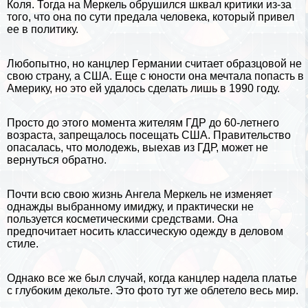
Коля. Тогда на Меркель обрушился шквал критики из-за
того, что она по сути предала человека, который привел
ее в политику.
Любопытно, но канцлер Германии считает образцовой не
свою страну, а
США
. Еще с юности она мечтала попасть в
Америку, но это ей удалось сделать лишь в 1990 году.
Просто до этого момента жителям ГДР до 60-летнего
возраста, запрещалось посещать США. Правительство
опасалась, что молодежь, выехав из ГДР, может не
вернуться обратно.
Почти всю свою жизнь Ангела Меркель не изменяет
однажды выбранному имиджу, и пpaктически не
пользуется косметическими средствами. Она
предпочитает носить классическую одежду в деловом
стиле.
Однако все же был случай, когда канцлер надела платье
с глубоким декольте. Это фото тут же облетело весь мир.