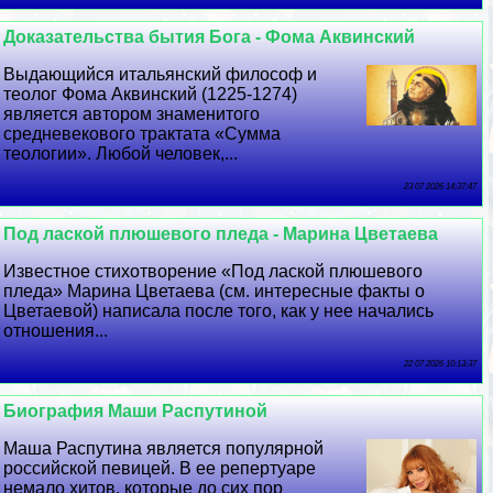
Доказательства бытия Бога - Фома Аквинский
Выдающийся итальянский философ и
теолог Фома Аквинский (1225-1274)
является автором знаменитого
средневекового тpaктата «Сумма
теологии». Любой человек,...
23 07 2026 14:37:47
Под лаской плюшевого пледа - Марина Цветаева
Известное стихотворение «Под лаской плюшевого
пледа» Марина Цветаева (см. интересные факты о
Цветаевой) написала после того, как у нее начались
отношения...
22 07 2026 10:13:37
Биография Маши Распутиной
Маша Распутина является популярной
российской певицей. В ее репертуаре
немало хитов, которые до сих пор