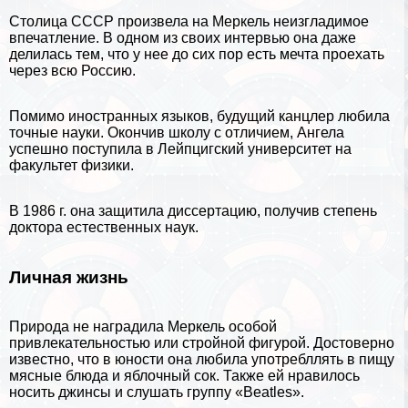
Столица
СССР
произвела на Меркель неизгладимое
впечатление. В одном из своих интервью она даже
делилась тем, что у нее до сих пор есть мечта проехать
через всю Россию.
Помимо иностранных языков, будущий канцлер любила
точные науки. Окончив школу с отличием, Ангела
успешно поступила в Лейпцигский университет на
факультет
физики
.
В 1986 г. она защитила диссертацию, получив степень
доктора естественных наук.
Личная жизнь
Природа не наградила Меркель особой
привлекательностью или стройной фигурой. Достоверно
известно, что в юности она любила употрeбллять в пищу
мясные блюда и яблочный сок. Также ей нравилось
носить
джинсы
и слушать группу «Beatles».