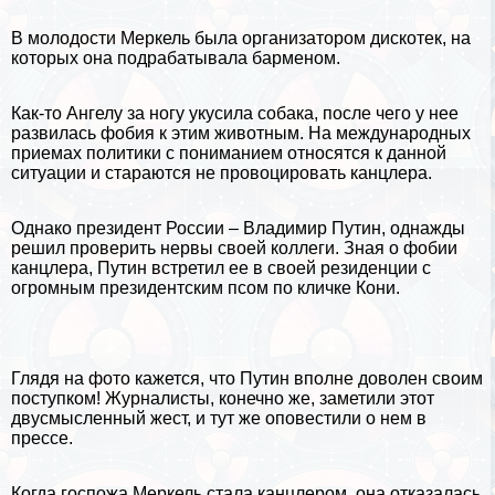
В молодости Меркель была организатором дискотек, на
которых она подpaбатывала барменом.
Как-то Ангелу за ногу укусила
собака
, после чего у нее
развилась фобия к этим животным. На международных
приемах политики с пониманием относятся к данной
ситуации и стараются не провоцировать канцлера.
Однако президент России –
Владимир Путин
, однажды
решил проверить нервы своей коллеги. Зная о фобии
канцлера, Путин встретил ее в своей резиденции с
огромным президентским псом по кличке Кони.
Глядя на фото кажется, что Путин вполне доволен своим
поступком! Журналисты, конечно же, заметили этот
двусмысленный жест, и тут же оповестили о нем в
прессе.
Когда госпожа Меркель стала канцлером, она отказалась