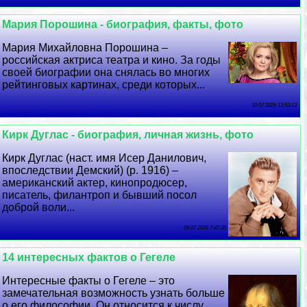
Мария Порошина - биография, факты, фото
Мария Михайловна Порошина –
российская актриса театра и кино. За годы
своей биографии она снялась во многих
рейтинговых картинах, среди которых...
10 07 2026 13:53:13
Кирк Дуглас - биография, личная жизнь, фото
Кирк Дуглас (наст. имя Исер Данилович,
впоследствии Демский) (р. 1916) –
американский актер, кинопродюсер,
писатель, филантроп и бывший посол
доброй воли...
09 07 2026 7:47:35
14 интересных фактов о Гегеле
Интересные факты о Гегеле – это
замечательная возможность узнать больше
о его философии. Он относится к числу