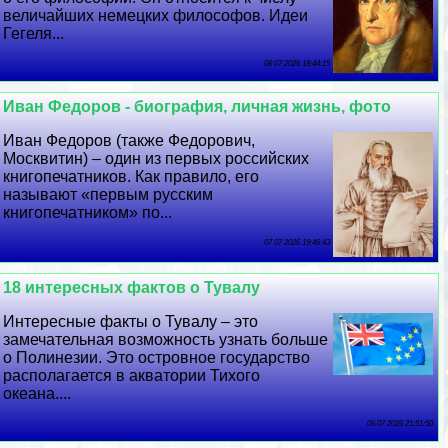
величайших немецких философов. Идеи
Гегеля...
08 07 2026 18:44:15
Иван Федоров - биография, личная жизнь, фото
Иван Федоров (также Федорович,
Москвитин) – один из первых российских
книгопечатников. Как правило, его
называют «первым русским
книгопечатником» по...
07 07 2026 19:46:43
18 интересных фактов о Тувалу
Интересные факты о Тувалу – это
замечательная возможность узнать больше
о Полинезии. Это островное государство
располагается в акватории Тихого
океана....
06 07 2026 21:51:50