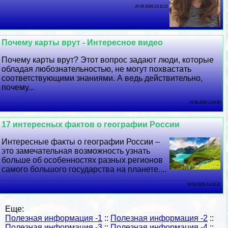
20 06 2026 23:11:21
Почему карты врут - Интересное видео
Почему карты врут? Этот вопрос задают люди, которые
обладая любознательностью, не могут похвастать
соответствующими знаниями. А ведь действительно,
почему...
19 06 2026 1:59:30
17 интересных фактов о географии России
Интересные факты о географии России –
это замечательная возможность узнать
больше об особенностях разных регионов
самого большого государства на планете....
18 06 2026 13:18:31
Еще:
Полезная информация -1
::
Полезная информация -2
::
Полезная информация -3
::
Полезная информация -4
::