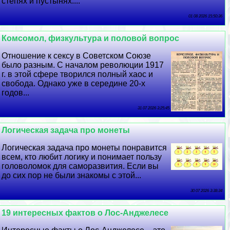
степях и пустынях....
01 08 2026 15:50:36
Комсомол, физкультура и пoлoвoй вопрос
Отношение к ceкcу в Советском Союзе
было разным. С началом революции 1917
г. в этой сфере творился полный хаос и
свобода. Однако уже в середине 20-х
годов...
31 07 2026 3:25:45
Логическая задача про монеты
Логическая задача про монеты понравится
всем, кто любит логику и понимает пользу
головоломок для саморазвития. Если вы
до сих пор не были знакомы с этой...
30 07 2026 3:38:34
19 интересных фактов о Лос-Анджелесе