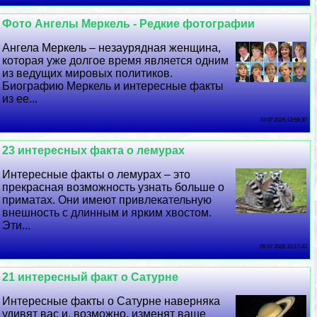
Фото Ангелы Меркель - Редкие фотографии
Ангела Меркель – незаурядная женщина,
которая уже долгое время является одним
из ведущих мировых политиков.
Биографию Меркель и интересные факты
из ее...
10 07 2026 13:59:30
23 интересных факта о лемурах
Интересные факты о лемурах – это
прекрасная возможность узнать больше о
приматах. Они имеют привлекательную
внешность с длинным и ярким хвостом.
Эти...
09 07 2026 10:17:33
21 интересный факт о Сатурне
Интересные факты о Сатурне наверняка
удивят вас и, возможно, изменят ваше