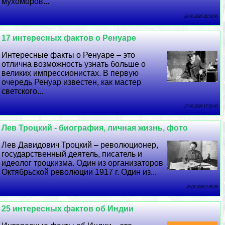
мухоморов...
28 06 2026 21:59:56
17 интересных фактов о Ренуаре
Интересные факты о Ренуаре – это
отлична возможность узнать больше о
великих импрессионистах. В первую
очередь Ренуар известен, как мастер
светского...
27 06 2026 17:52:43
Лев Троцкий - биография, личная жизнь, фото
Лев Давидович Троцкий – революционер,
государственный деятель, писатель и
идеолог троцкизма. Один из организаторов
Октябрьской революции 1917 г. Один из...
26 06 2026 9:35:26
25 интересных фактов об Индии