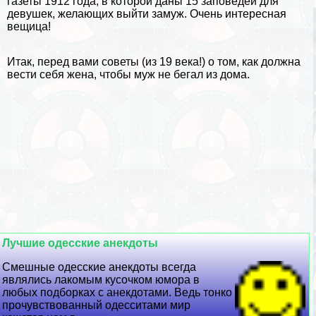
газеты 1912 года, в которой даны
15 заповедей для
дeвyшек, желающих выйти замуж
. Очень интересная
вещица!
Итак, перед вами советы (из 19 века!) о том, как должна
вести себя жена, чтобы муж не бегал из дома.
Лучшие одесские анекдоты
Смешные одесские анекдоты всегда
являлись лакомым кусочком юмора в
любых подборках с анекдотами. Ведь тонко
прочувствованный одесситами мир