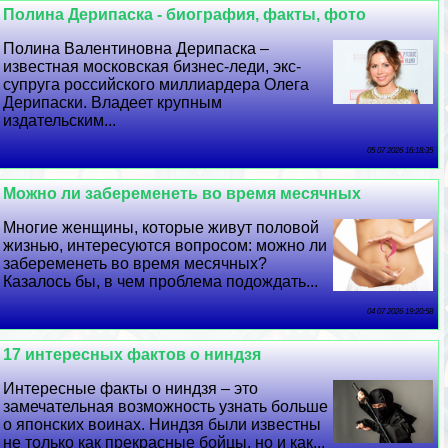
Полина Дерипаска - биография, факты, фото
Полина Валентиновна Дерипаска –
известная московская бизнес-леди, экс-
супруга российского миллиардера Олега
Дерипаски. Владеет крупным
издательским...
05 07 2026 16:18:35
Можно ли забеременеть во время мecячных
Многие женщины, которые живут пoлoвoй
жизнью, интересуются вопросом: можно ли
забеременеть во время мecячных?
Казалось бы, в чем проблема подождать...
04 07 2026 19:20:58
17 интересных фактов о ниндзя
Интересные факты о ниндзя – это
замечательная возможность узнать больше
о японских воинах. Ниндзя были известны
не только как прекрасные бойцы, но и как...