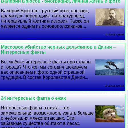
Валерий Брюсов - биография, личная жизнь и фото
Валерий Брюсов – русский поэт, прозаик,
драматург, переводчик, литературовед,
литературный критик и историк. Также он
является одним из основоположников...
03 08 2026 10:48:54
Массовое убийство черных дельфинов в Дании –
Интересные факты
Вы любите интересные факты про страны
и города? Что же, мы сегодня шокируем
вас описанием и фото одной страшной
традиции. В состав Королевства Дании...
02 08 2026 16:39:58
24 интересных факта о ежах
Интересные факты о ежах – это
замечательная возможность узнать больше
о небольших млекопитающих. Эти
забавные существа обитают в лесах,