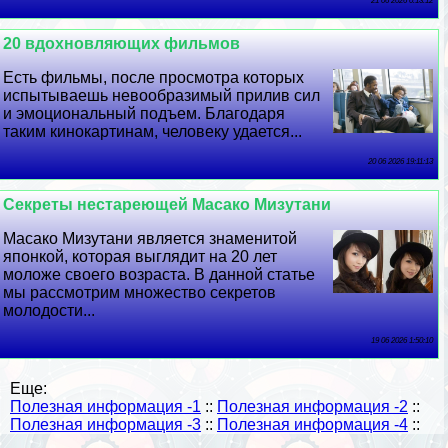
21 06 2026 0:13:12
20 вдохновляющих фильмов
Есть фильмы, после просмотра которых
испытываешь невообразимый прилив сил
и эмоциональный подъем. Благодаря
таким кинокартинам, человеку удается...
20 06 2026 19:11:13
Секреты нестареющей Масако Мизутани
Масако Мизутани является знаменитой
японкой, которая выглядит на 20 лет
моложе своего возраста. В данной статье
мы рассмотрим множество секретов
молодости...
19 06 2026 1:50:10
Еще:
Полезная информация -1
::
Полезная информация -2
::
Полезная информация -3
::
Полезная информация -4
::