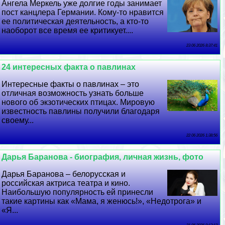
Ангела Меркель уже долгие годы занимает
пост канцлера Германии. Кому-то нравится
ее политическая деятельность, а кто-то
наоборот все время ее критикует....
23 06 2026 8:37:41
24 интересных факта о павлинах
Интересные факты о павлинах – это
отличная возможность узнать больше
нового об экзотических птицах. Мировую
известность павлины получили благодаря
своему...
22 06 2026 1:38:56
Дарья Бapaнова - биография, личная жизнь, фото
Дарья Бapaнова – белорусская и
российская актриса театра и кино.
Наибольшую популярность ей принесли
такие картины как «Мама, я женюсь!», «Недотрога» и
«Я...