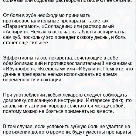
соляным или содовым раствором позволяют ее снизить.
От боли в зубе необходимо принимать
противовоспалительные препараты, такие как
«Парацетамол», «Солпадеин» или растворимый
«Аспирин». Нельзя класть часть таблетки аспирина на
сам зуб, поскольку это приведет к ожогу десны, и боль
станет еще сильнее.
Эффективны также лекарства, сочетающие в себе
обезболивающий и противовоспалительный механизмы:
«Ибупрофен», «Ксефокам» или «Ибуклин». Помните, что
данные препараты нельзя использовать во время
беременности и лактации.
При употрeблении любых лекарств следует соблюдать
дозировку, описанную в инструкции. Интересен факт, что
aнaльгин и аспирин хорошо сочетаются между собой,
поэтому можно не бояться применять их вместе.
В том случае, если успокоить зубную боль не удается на
протяжении долгого времени, будут уместны препараты