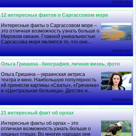
07 08 2026 12:11:16
12 интересных фактов о Саргассовом море
Интересные факты о Саргассовом море –
это отличная возможность узнать больше о
Мировом океане. Главной уникальностью
Саргассова моря является то, что оно...
06 08 2026 5:26:37
Ольга Гришина - биография, личная жизнь, фото
Ольга Гришина – украинская актриса
театра и кино. Наибольшую популярность
ей принесли картины «Сваты», «Гречанка»
и «Центральная больница». Детство и...
05 08 2026 22:16:31
21 интересный факт об орлах
Интересные факты об орлах – это
отличная возможность узнать больше о
хищных птицах. Во многих народах они