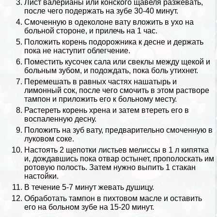
Лист валерианы или конского щавеля разжевать,
после чего подержать на зубе 30-40 минут.
Смоченную в одеколоне вату вложить в ухо на
больной стороне, и прилечь на 1 час.
Положить корень подорожника к десне и держать
пока не наступит облегчение.
Поместить кусочек сала или свеклы между щекой и
больным зубом, и подождать, пока боль утихнет.
Перемешать в равных частях нашатырь и
лимонный сок, после чего смочить в этом растворе
тампон и приложить его к больному месту.
Растереть корень хрена и затем втереть его в
воспаленную десну.
Положить на зуб вату, предварительно смоченную в
луковом соке.
Настоять 2 щепотки листьев мелиссы в 1 л кипятка
и, дождавшись пока отвар остынет, прополоскать им
ротовую полость. Затем нужно выпить 1 стакан
настойки.
В течение 5-7 минут жевать душицу.
Обработать тампон в пихтовом масле и оставить
его на больном зубе на 15-20 минут.