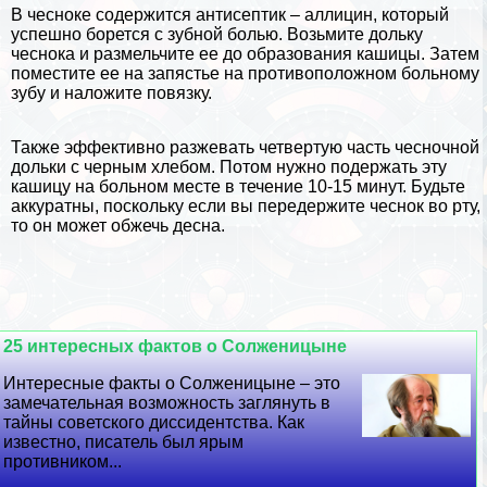
В чесноке содержится антисептик – аллицин, который
успешно борется с зубной болью. Возьмите дольку
чеснока и размельчите ее до образования кашицы. Затем
поместите ее на запястье на противоположном больному
зубу и наложите повязку.
Также эффективно разжевать четвертую часть чесночной
дольки с черным хлебом. Потом нужно подержать эту
кашицу на больном месте в течение 10-15 минут. Будьте
аккуратны, поскольку если вы передержите чеснок во рту,
то он может обжечь десна.
25 интересных фактов о Солженицыне
Интересные факты о Солженицыне – это
замечательная возможность заглянуть в
тайны советского диссидентства. Как
известно, писатель был ярым
противником...