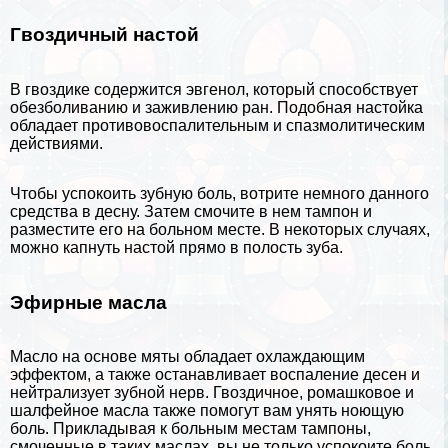
Гвоздичный настой
В
гвоздике
содержится эвгенол, который способствует
обезболиванию и заживлению ран. Подобная настойка
обладает противовоспалительным и спазмолитическим
действиями.
Чтобы успокоить зубную боль, вотрите немного данного
средства в десну. Затем смочите в нем тампон и
разместите его на больном месте. В некоторых случаях,
можно капнуть настой прямо в полость зуба.
Эфирные масла
Масло на основе мяты обладает охлаждающим
эффектом, а также останавливает воспаление десен и
нейтрализует зубной нерв. Гвоздичное, ромашковое и
шалфейное масла также помогут вам унять ноющую
боль. Прикладывая к больным местам тампоны,
смоченные в таких маслах, вы не только успокоите боль,