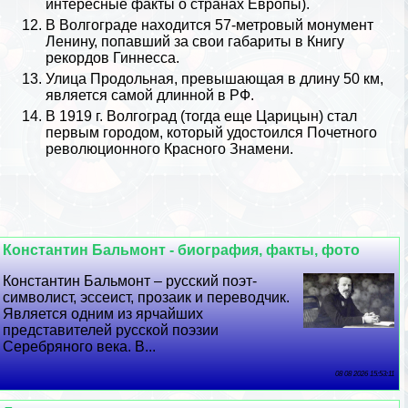
интересные факты о странах Европы
).
В Волгограде находится 57-метровый монумент
Ленину
, попавший за свои габариты в Книгу
рекордов Гиннесса.
Улица Продольная, превышающая в длину 50 км,
является самой длинной в РФ.
В 1919 г. Волгоград (тогда еще Царицын) стал
первым городом, который удостоился Почетного
революционного Красного Знамени.
Константин Бальмонт - биография, факты, фото
Константин Бальмонт – русский поэт-
символист, эссеист, прозаик и переводчик.
Является одним из ярчайших
представителей русской поэзии
Серебряного века. В...
08 08 2026 15:53:11