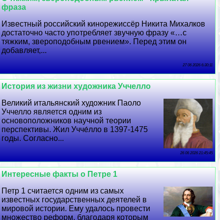
фраза
Известный российский кинорежиссёр Никита Михалков
достаточно часто употрeбляет звучную фразу «…с
тяжким, звероподобным рвением». Перед этим он
добавляет,...
27 06 2026 6:30:11
История из жизни художника Уччелло
Великий итальянский художник Паоло
Уччелло является одним из
основоположников научной теории
перспективы. Жил Учче́лло в 1397-1475
годы. Согласно...
26 06 2026 21:45:45
Интересные факты о Петре 1
Петр 1 считается одним из самых
известных государственных деятелей в
мировой истории. Ему удалось провести
множество реформ, благодаря которым