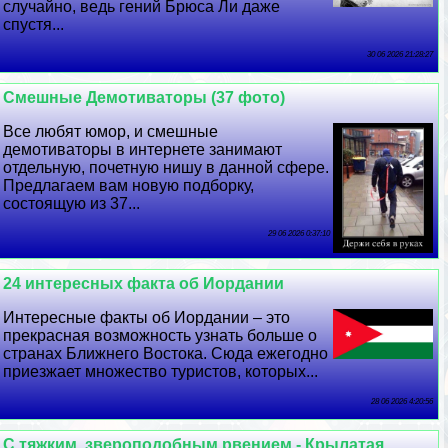
случайно, ведь гений Брюса Ли даже
спустя...
30 06 2026 21:28:27
Смешные Демотиваторы (37 фото)
Все любят юмор, и смешные
демотиваторы в интернете занимают
отдельную, почетную нишу в данной сфере.
Предлагаем вам новую подборку,
состоящую из 37...
29 06 2026 0:37:10
24 интересных факта об Иордании
Интересные факты об Иордании – это
прекрасная возможность узнать больше о
странах Ближнего Востока. Сюда ежегодно
приезжает множество туристов, которых...
28 06 2026 4:20:56
С тяжким, звероподобным рвением - Крылатая