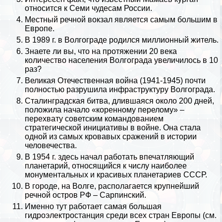
относится к Семи чудесам России.
Местный речной вокзал является самым большим в
Европе.
В 1989 г. в Волгограде родился миллионный житель.
Знаете ли вы, что на протяжении 20 века
количество населения Волгограда увеличилось в 10
раз?
Великая Отечественная война
(1941-1945) почти
полностью разрушила инфраструктуру Волгограда.
Сталинградская битва
, длившаяся около 200 дней,
положила начало «коренному перелому» –
перехвату советским комaндованием
стратегической инициативы в войне. Она стала
одной из самых кровавых сражений в истории
человечества.
В 1954 г. здесь начал работать впечатляющий
планетарий, относящийся к числу наиболее
монументальных и красивых планетариев
СССР
.
В городе, на
Волге
, располагается крупнейший
речной остров РФ – Сарпинский.
Именно тут работает самая большая
гидроэлектростанция среди всех стран Европы (см.