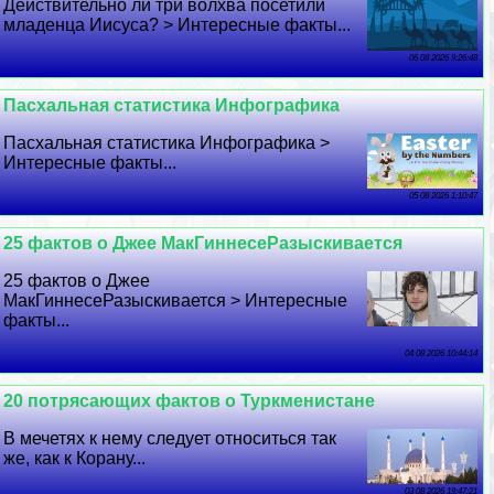
Действительно ли три волхва посетили
младенца Иисуса? > Интересные факты...
06 08 2026 9:26:48
Пасхальная статистика Инфографика
Пасхальная статистика Инфографика >
Интересные факты...
05 08 2026 1:10:47
25 фактов о Джее МакГиннесеРазыскивается
25 фактов о Джее
МакГиннесеРазыскивается > Интересные
факты...
04 08 2026 10:44:14
20 потрясающих фактов о Туркменистане
В мечетях к нему следует относиться так
же, как к Корану...
03 08 2026 19:47:21