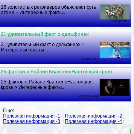
16 золотистых ретриверов объясняют суть
атома > Интересные факты...
22 06 2026 6:47:11
21 удивительный факт о дельфинах
21 удивительный факт о дельфинах >
Интересные факты...
21 06 2026 13:12:27
25 фактов о Райане КвантенеНастоящая кровь
25 фактов о Райане КвантенеНастоящая
кровь > Интересные факты...
20 06 2026 15:31:41
Еще:
Полезная информация -1
::
Полезная информация -2
::
Полезная информация -3
::
Полезная информация -4
::