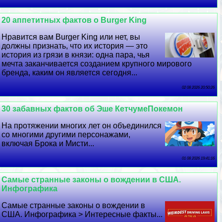
20 аппетитных фактов о Burger King
Нравится вам Burger King или нет, вы
должны признать, что их история — это
история из грязи в князи: одна пара, чья
мечта заканчивается созданием крупного мирового
бренда, каким он является сегодня...
02 08 2026 20:50:26
30 забавных фактов об Эше КетчумеПокемон
На протяжении многих лет он объединился
со многими другими персонажами,
включая Брока и Мисти...
01 08 2026 19:41:16
Самые странные законы о вождении в США.
Инфографика
Самые странные законы о вождении в
США. Инфографика > Интересные факты...