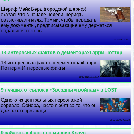
Шериф Майк Берд (городской шериф)
сказал, что в начале недели шерифы
разыскивали мужа Тэмми, чтобы передать
ему документы, предписывающие ему держаться
подальше от жены...
11 07 2026 7:23:47
13 интересных фактов о дементорахГарри Поттер
13 интересных фактов о дементорахГарри
Поттер > Интересные факты...
10 07 2026 16:53:54
9 лучших отсылок к «Звездным войнам» в LOST
Одного из центральных персонажей
сериала, Сойера, часто любят за то, что он
дает всем прозвища...
09 07 2026 14:21:33
9 забавных фактов о миссис Клаус