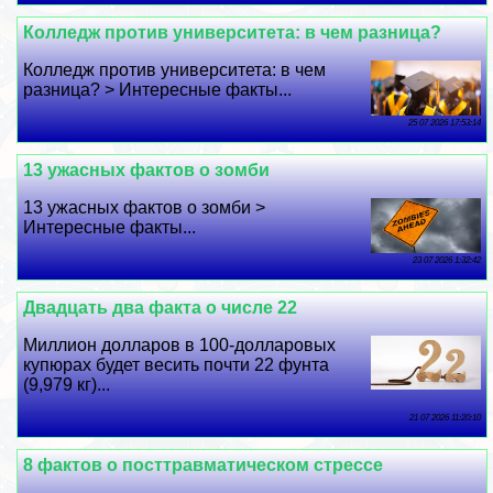
Колледж против университета: в чем разница?
Колледж против университета: в чем
разница? > Интересные факты...
25 07 2026 17:53:14
13 ужасных фактов о зомби
13 ужасных фактов о зомби >
Интересные факты...
23 07 2026 1:32:42
Двадцать два факта о числе 22
Миллион долларов в 100-долларовых
купюрах будет весить почти 22 фунта
(9,979 кг)...
21 07 2026 11:20:10
8 фактов о посттравматическом стрессе