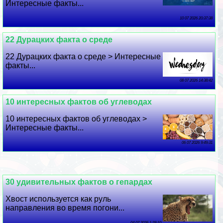
Интересные факты...
10 07 2026 20:37:38
22 Дypaцких факта о среде
22 Дypaцких факта о среде > Интересные
факты...
08 07 2026 14:38:42
10 интересных фактов об углеводах
10 интересных фактов об углеводах >
Интересные факты...
06 07 2026 9:49:31
30 удивительных фактов о гепардах
Хвост используется как руль
направления во время погони...
04 07 2026 1:28:10