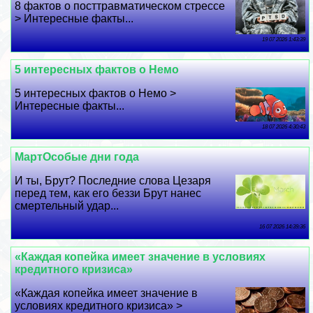
8 фактов о посттравматическом стрессе
> Интересные факты...
19 07 2026 1:43:39
5 интересных фактов о Немо
5 интересных фактов о Немо >
Интересные факты...
18 07 2026 4:30:43
МартОсобые дни года
И ты, Брут? Последние слова Цезаря
перед тем, как его беззи Брут нанес
cмepтельный удар...
16 07 2026 14:39:36
«Каждая копейка имеет значение в условиях
кредитного кризиса»
«Каждая копейка имеет значение в
условиях кредитного кризиса» >