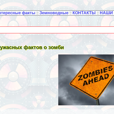
нтересные факты
::
Земноводные
::
КОНТАКТЫ
::
НАШИ
 ужасных фактов о зомби