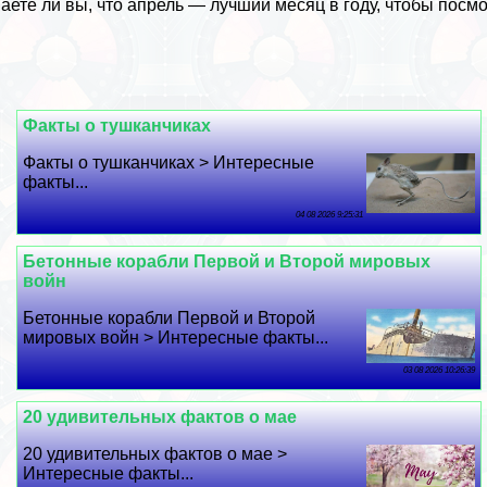
аете ли вы, что апрель — лучший месяц в году, чтобы пос
Факты о тушканчиках
Факты о тушканчиках > Интересные
факты...
04 08 2026 9:25:31
Бетонные корабли Первой и Второй мировых
войн
Бетонные корабли Первой и Второй
мировых войн > Интересные факты...
03 08 2026 10:26:39
20 удивительных фактов о мае
20 удивительных фактов о мае >
Интересные факты...