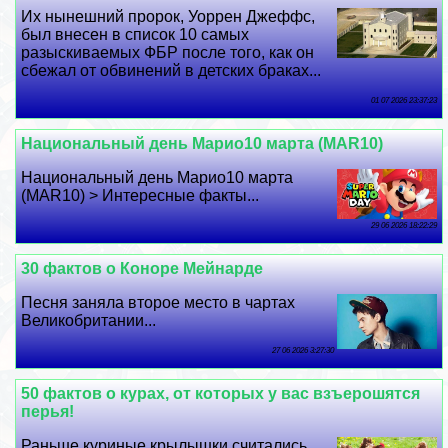
Их нынешний пророк, Уоррен Джеффс,
был внесен в список 10 самых
разыскиваемых ФБР после того, как он
сбежал от обвинений в детских бpaках...
01 07 2026 23:37:23
Национальный день Марио10 марта (MAR10)
Национальный день Марио10 марта
(MAR10) > Интересные факты...
29 06 2026 18:22:29
30 фактов о Коноре Мейнарде
Песня заняла второе место в чартах
Великобритании...
27 06 2026 3:27:30
50 фактов о курах, от которых у вас взъерошятся
перья!
Раньше куриные крылышки считались