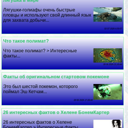
лягушка в мире
Лягушки-голиафы очень быстрые
пловцы и используют свой длинный язык
для захвата добычи...
02 07 2026 6:59:57
Что такое полимат?
Что такое полимат? > Интересные
факты...
30 06 2026 21:30:46
Факты об оригинальном стартовом покемоне
Это был шестой покемон, которого
поймал Эш Кетчам...
28 06 2026 17:28:44
26 интересных фактов о Хелене БонемКартер
26 интересных фактов о Хелене
БонемКартер > Интересные факты...