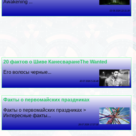
Awakening ...
02 08 2026 22:31:39
20 фактов о Шиве КанесваранеThe Wanted
Его волосы черные...
30 07 2026 5:36:48
Факты о первомайских праздниках
Факты о первомайских праздниках >
Интересные факты...
28 07 2026 17:27:30