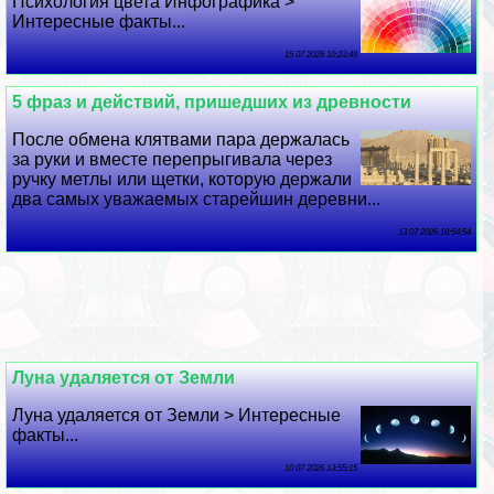
Психология цвета Инфографика >
Интересные факты...
15 07 2026 10:23:49
5 фраз и действий, пришедших из древности
После обмена клятвами пара держалась
за руки и вместе перепрыгивала через
ручку метлы или щетки, которую держали
два самых уважаемых старейшин деревни...
13 07 2026 18:54:54
Луна удаляется от Земли
Луна удаляется от Земли > Интересные
факты...
10 07 2026 13:55:15