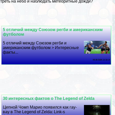
мотреть на небо и наблюдать метеоритные дожди?
5 отличий между Союзом регби и американским
футболом
5 отличий между Союзом регби и
американским футболом > Интересные
факты...
05 08 2026 10:18:14
30 интересных фактов о The Legend of Zelda
Цепной Чомп Марио появился как гау-
вау в The Legend of Zelda: Link-s