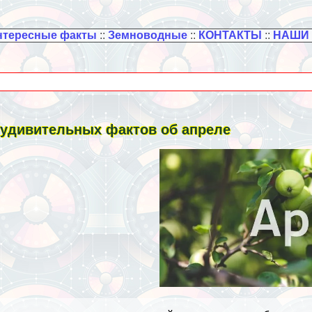
нтересные факты
::
Земноводные
::
КОНТАКТЫ
::
НАШИ
 удивительных фактов об апреле