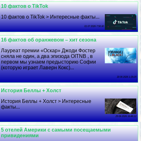
10 фактов о TikTok
10 фактов о TikTok > Интересные факты...
01 07 2026 7:50:30
16 фактов об оранжевом – хит сезона
Лауреат премии «Оскар» Джоди Фостер
сняла не один, а два эпизода OITNB , в
первом мы узнаем предысторию Софии
(которую играет Лаверн Кокс)...
30 06 2026 1:39:29
История Беллы + Холст
История Беллы + Холст > Интересные
факты...
29 06 2026 16:46:12
5 отелей Америки с самыми посещаемыми
привидениями