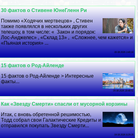
30 фактов о Стивене ЮнеГленн Ри
Помимо «Ходячих мертвецов» , Стивен
также появлялся в нескольких других
телешоу, в том числе: « Закон и порядок:
Лос-Анджелес» , «Склад 13» , «Сложнее, чем кажется» и
«Пьяная история» ...
06 08 2026 3:40:16
15 фактов о Род-Айленде
15 фактов о Род-Айленде > Интересные
факты...
05 08 2026 18:48:51
Как «Звезду Cмepти» спасли от мусорной корзины
Итак, с вновь обретенной решимостью,
Тодд собрал свои Галактические Кредиты и
отправился покупать Звезду Cмepти...
04 08 2026 8:29:35