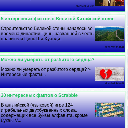
28 07 2026 10:18:23
5 интересных фактов о Великой Китайской стене
Строительство Великой стены началось во
времена династии Цинь, названной в честь
правителя Цинь Ши Хуанди...
27 07 2026 13:31:33
Можно ли умереть от разбитого сердца?
Можно ли умереть от разбитого сердца? >
Интересные факты...
26 07 2026 10:56:33
30 интересных фактов о Scrabble
В английской (языковой) игре 124
играбельных двухбуквенных слова,
содержащих все буквы алфавита, кроме
буквы V...