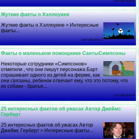
25 07 2026 19:26:25
Жуткие факты о Хэллоуине
Жуткие факты о Хэллоуине > Интересные
факты...
24 07 2026 19:25:13
Факты о маленьком помощнике СантыСимпсоны
Некоторые сотрудники «Симпсонов»
отметили , что они пишут персонажа Барт
спрашивает одного из детей на ферме, как
они связаны, ребенок отвечает ему, что это потому, что
их собаки - братья...
23 07 2026 10:20:42
25 интересных фактов об ужасах Автор Джеймс
Герберт
25 интересных фактов об ужасах Автор
Джеймс Герберт > Интересные факты...