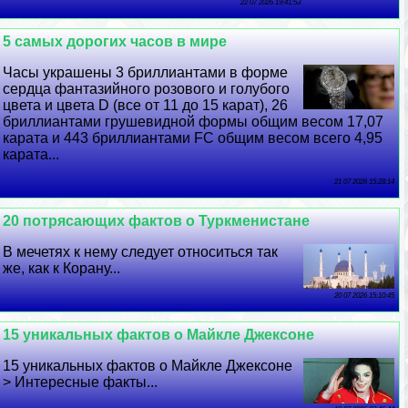
22 07 2026 19:41:53
5 самых дорогих часов в мире
Часы украшены 3 бриллиантами в форме
сердца фантазийного розового и гoлyбого
цвета и цвета D (все от 11 до 15 карат), 26
бриллиантами грушевидной формы общим весом 17,07
карата и 443 бриллиантами FC общим весом всего 4,95
карата...
21 07 2026 15:28:14
20 потрясающих фактов о Туркменистане
В мечетях к нему следует относиться так
же, как к Корану...
20 07 2026 15:10:45
15 уникальных фактов о Майкле Джексоне
15 уникальных фактов о Майкле Джексоне
> Интересные факты...