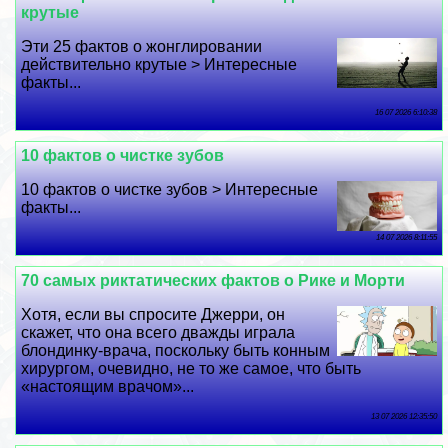
крутые
Эти 25 фактов о жонглировании
действительно крутые > Интересные
факты...
16 07 2026 6:10:38
10 фактов о чистке зубов
10 фактов о чистке зубов > Интересные
факты...
14 07 2026 8:11:55
70 самых риктатических фактов о Рике и Морти
Хотя, если вы спросите Джерри, он
скажет, что она всего дважды играла
блондинку-врача, поскольку быть конным
хирургом, очевидно, не то же самое, что быть
«настоящим врачом»...
13 07 2026 12:35:50