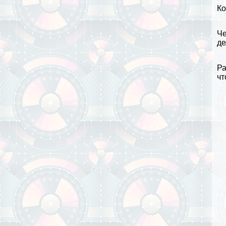
Ко
Че
де
Ра
чт