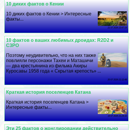
10 диких фактов о Кении
10 диких фактов о Кении > Интересные
факты...
21 07 2026 23:47:19
10 фактов о ваших любимых дроидах: R2D2 и
C3PO
Поэтому неудивительно, что на них также
повлияли персонажи Тахеи и Маташичи
— два крестьянина из фильма Акиры
Куросавы 1958 года « Скрытая крепость» ...
20 07 2026 21:12:48
Краткая история поселенцев Катана
Краткая история поселенцев Катана >
Интересные факты...
18 07 2026 21:24:10
Эти 25 фактов о жонглировании действительно