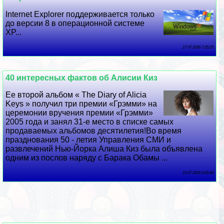
Internet Explorer поддерживается только
до версии 8 в операционной системе
XP...
17 07 2026 7:25:25
40 интересных фактов об Алисии Киз
Ее второй альбом « The Diary of Alicia
Keys » получил три премии «Грэмми» на
церемонии вручения премии «Грэмми»
2005 года и занял 31-е место в списке самых
продаваемых альбомов десятилетия!Во время
празднования 50 - летия Управления СМИ и
развлечений Нью-Йорка Алиша Киз была объявлена ​​
одним из послов наряду с Баpaка Обамы ...
15 07 2026 6:45:44