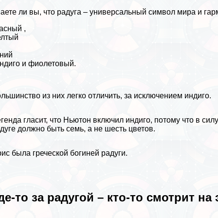
аете ли вы, что радуга – универсальный символ мира и га
асный ,
елтый
ний
индиго и фиолетовый.
льшинство из них легко отличить, за исключением индиго.
генда гласит, что Ньютон включил индиго, потому что в сил
дуге должно быть семь, а не шесть цветов.
ис была греческой богиней радуги.
де-то за радугой – кто-то смотрит на 