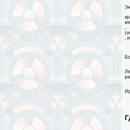
Зн
кр
ж
,
си
, 
Бо
Ле
ра
Ир
Г