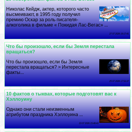
Николас Кейдж, актер, которого часто
высмеивают, в 1995 году получил
премию Оскар за роль писателя-
алкоголика в фильме « Покидая Лас-Вегас» ...
27 07 2026 19:17:41
Что бы произошло, если бы Земля перестала
вращаться?
Что бы произошло, если бы Земля
перестала вращаться? > Интересные
факты...
25 07 2026 17:53:37
10 фактов о тыквах, которые подготовят вас к
Хэллоуину
Однако они стали неизменным
атрибутом праздника Хэллоуина ...
23 07 2026 15:48:43