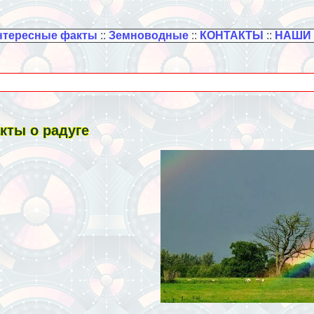
нтересные факты
::
Земноводные
::
КОНТАКТЫ
::
НАШИ
кты о радуге