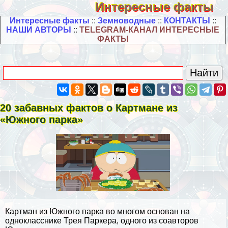
Интересные факты
Интересные факты
::
Земноводные
::
КОНТАКТЫ
::
НАШИ АВТОРЫ
::
TELEGRAM-КАНАЛ ИНТЕРЕСНЫЕ
ФАКТЫ
20 забавных фактов о Картмане из
«Южного парка»
Картман из Южного парка во многом основан на
однокласснике Трея Паркера, одного из соавторов