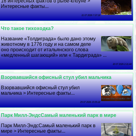
16 интересных фактов о рыбе-клоуне >
Интересные факты...
31 07 2026 7:37:18
Что такое тихоходка?
Название «Толдиграда» было дано этому
животному в 1776 году и на самом деле
оно происходит от итальянского слова
«медленный шагающий» или « Тардиграда» ...
30 07 2026 2:31:44
Взорвавшийся офисный стул убил мальчика
Взорвавшийся офисный стул убил
мальчика > Интересные факты...
29 07 2026 15:55:32
Парк Милл-ЭндсСамый маленький парк в мире
Парк Милл-ЭндсСамый маленький парк в
мире > Интересные факты...