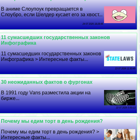
В аниме Слоупоук превращается в
Слоубро, если Шелдер кусает его за хвост...
24 07 2026 18:28:46
11 cyмacшедших государственных законов
Инфографика
11 cyмacшедших государственных законов
Инфографика > Интересные факты...
23 07 2026 11:50:49
30 неожиданных фактов о фургонах
В 1991 году Vans разместила акции на
бирже...
22 07 2026 5:50:13
Почему мы едим торт в день рождения?
Почему мы едим торт в день рождения? >
Интересные факты...