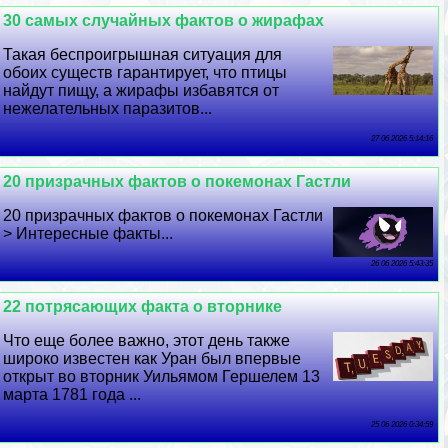
30 самых случайных фактов о жирафах
Такая беспроигрышная ситуация для
обоих существ гарантирует, что птицы
найдут пищу, а жирафы избавятся от
нежелательных паразитов...
27 06 2026 5:14:16
20 призрачных фактов о покемонах Гастли
20 призрачных фактов о покемонах Гастли
> Интересные факты...
26 06 2026 5:43:35
22 потрясающих факта о вторнике
Что еще более важно, этот день также
широко известен как Уран был впервые
открыт во вторник Уильямом Гершелем 13
марта 1781 года ...
25 06 2026 0:34:59