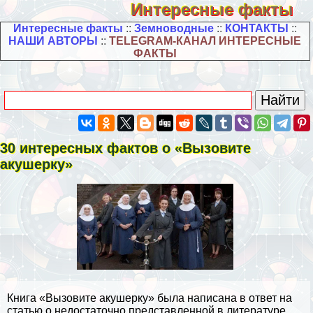
Интересные факты
Интересные факты
::
Земноводные
::
КОНТАКТЫ
::
НАШИ АВТОРЫ
::
TELEGRAM-КАНАЛ ИНТЕРЕСНЫЕ
ФАКТЫ
30 интересных фактов о «Вызовите
акушерку»
Книга «Вызовите акушерку» была написана в ответ на
статью о недостаточно представленной в литературе