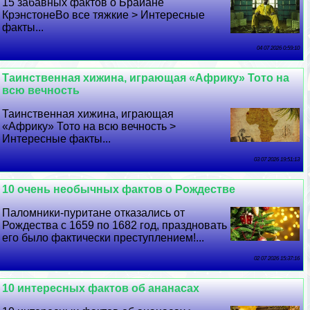
15 забавных фактов о Брайане
КрэнстонеВо все тяжкие > Интересные
факты...
04 07 2026 0:59:10
Таинственная хижина, играющая «Африку» Тото на
всю вечность
Таинственная хижина, играющая
«Африку» Тото на всю вечность >
Интересные факты...
03 07 2026 19:51:13
10 очень необычных фактов о Рождестве
Паломники-пуритане отказались от
Рождества с 1659 по 1682 год, праздновать
его было фактически преступлением!...
02 07 2026 15:37:16
10 интересных фактов об ананасах