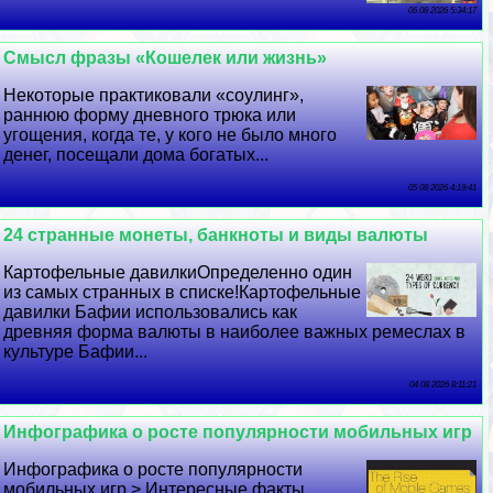
06 08 2026 5:34:17
Смысл фразы «Кошелек или жизнь»
Некоторые пpaктиковали «соулинг»,
раннюю форму дневного трюка или
угощения, когда те, у кого не было много
денег, посещали дома богатых...
05 08 2026 4:19:41
24 странные монеты, банкноты и виды валюты
Картофельные давилкиОпределенно один
из самых странных в списке!Картофельные
давилки Бафии использовались как
древняя форма валюты в наиболее важных ремеслах в
культуре Бафии...
04 08 2026 8:11:21
Инфографика о росте популярности мобильных игр
Инфографика о росте популярности
мобильных игр > Интересные факты...