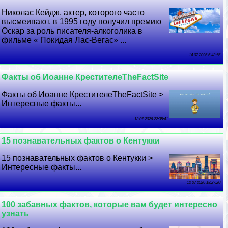
Николас Кейдж, актер, которого часто
высмеивают, в 1995 году получил премию
Оскар за роль писателя-алкоголика в
фильме « Покидая Лас-Вегас» ...
14 07 2026 6:43:56
Факты об Иоанне КрестителеTheFactSite
Факты об Иоанне КрестителеTheFactSite >
Интересные факты...
13 07 2026 22:35:41
15 познавательных фактов о Кентукки
15 познавательных фактов о Кентукки >
Интересные факты...
12 07 2026 18:27:20
100 забавных фактов, которые вам будет интересно
узнать