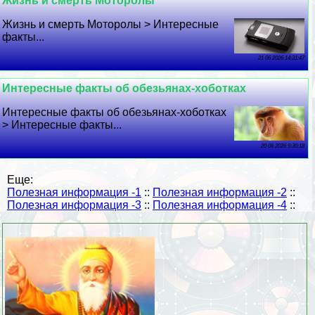
Жизнь и cмepть Моторолы
Жизнь и cмepть Моторолы > Интересные
факты...
21 06 2026 14:31:47
Интересные факты об обезьянах-хоботках
Интересные факты об обезьянах-хоботках
> Интересные факты...
20 06 2026 9:30:18
Еще:
Полезная информация -1
::
Полезная информация -2
::
Полезная информация -3
::
Полезная информация -4
::