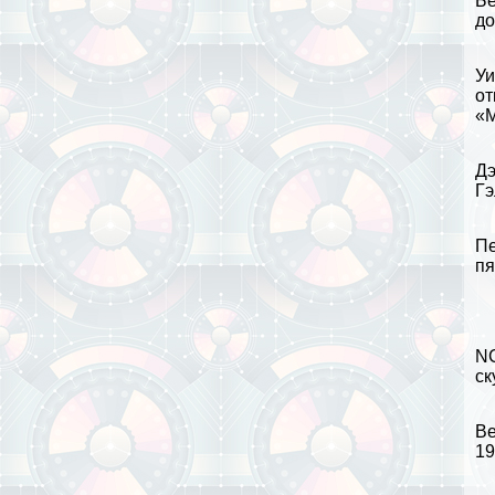
Бе
до
Уи
от
«М
Дэ
Гэ
Пе
пя
NC
ск
Ве
19