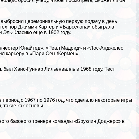
нольдс бросил учебу, чтобы посмотреть, сможет ли он
 выбросил церемониальную первую подачу в день
 тех пор Джимми Картер и
«Барселона»
обыграла
 Эль-Класико еще в 1902 году.
Манчестер Юнайтед», «Реал Мадрид» и «Лос-Анджелес
ршил карьеру в «Пари Сен-Жермен».
 был Ханс-Гуннар Лильенвалль в 1968 году. Тест
.
 период с 1967 по 1976 год, что сделало некоторые игры
 такие как основы.
рвого базового тренера комaнды «Бруклин Доджерс» в