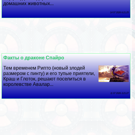
домашних животных...
14 07 2026 6:21:25
Факты о дpaконе Спайро
Тем временем Рипто (новый злодей
размером с пинту) и его тупые приятели,
Краш и Глоток, решают поселиться в
королевстве Авалар...
11 07 2026 3:21:27