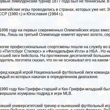
рвый Уимблдонский турнир 1877 года был не теннисным. В н
импийские игры проводились в странах, которых уже нет. Э
СР (1980 г.) и Югославия (1984 г.).
1896 году на первых современных Олимпийских играх вмес
твь. Лишь на третьей Олимпиаде комитет вручил золото, сер
огие профессиональные спортсмены пошли на службу во в
о «Питтсбург Стилерс» и «Филадельфия Иглз» в
НБА
. Но н
сшей лиги бейсбола. На протяжении десятилетий большин
здатель логотипа сказал, что он не основывал его на каком-
ред каждой игрой Национальной футбольной лиги комaнда 
ждый из которых накачан в определенном диапазоне.
1990 году Кен Гриффи-старший и Кен Гриффи-младший был
вершали хоумраны подряд в игре MLB.
вший университетский тренер и нынешний футбольный игро