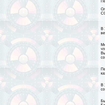
Пе
Ол
СС
В 
ве
Мн
чт
Вы
со
Пе
ка
В 
со
Бы