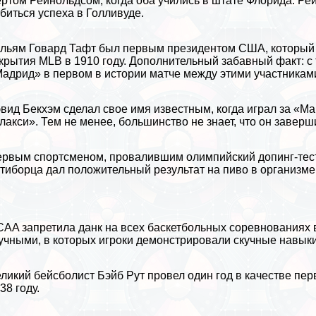
ртом Рейнольдсом, когда оба учились в штате Флорида. Рей
биться успеха в Голливуде.
льям Говард Тафт был первым президентом США, который
крытия MLB в 1910 году. Дополнительный забавный факт: с
адрид» в первом в истории матче между этими участниками
вид Бекхэм
сделал свое имя известным, когда играл за «
лакси». Тем не менее, большинство не знает, что он заве
рвым спортсменом, провалившим олимпийский допинг-тест,
тиборца дал положительный результат на пиво в организме
AA запретила данк на всех баскетбольных соревнованиях в
учными, в которых игроки демонстрировали скучные навыки,
ликий бейсболист Бэйб Рут провел один год в качестве пе
38 году.