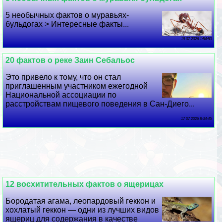
5 необычных фактов о муравьях-
бульдогах > Интересные факты...
19 07 2026 1:54:50
20 фактов о реке Заин Сeбaльос
Это привело к тому, что он стал
приглашенным участником ежегодной
Национальной ассоциации по
расстройствам пищевого поведения в Сан-Диего...
17 07 2026 8:34:45
12 восхитительных фактов о ящерицах
Бородатая агама, леопардовый геккон и
хохлатый геккон — одни из лучших видов
ящериц для содержания в качестве