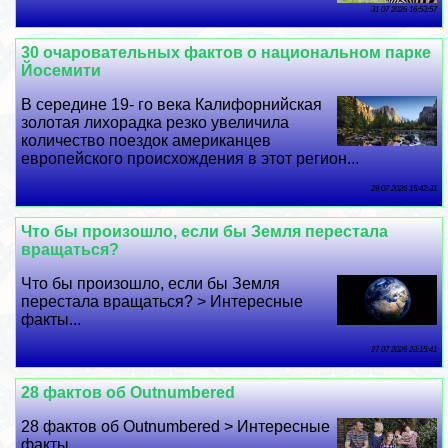
31 07 2026 16:53:57
30 очаровательных фактов о национальном парке
Йосемити
В середине 19- го века Калифорнийская
золотая лихорадка резко увеличила
количество поездок американцев
европейского происхождения в этот регион...
29 07 2026 15:42:31
Что бы произошло, если бы Земля перестала
вращаться?
Что бы произошло, если бы Земля
перестала вращаться? > Интересные
факты...
27 07 2026 23:15:41
28 фактов об Outnumbered
28 фактов об Outnumbered > Интересные
факты...