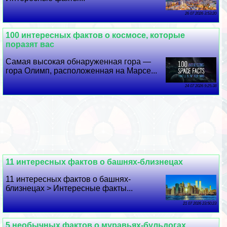
26 07 2026 3:53:20
100 интересных фактов о космосе, которые
поразят вас
Самая высокая обнаруженная гора —
гора Олимп, расположенная на Марсе...
24 07 2026 9:25:38
11 интересных фактов о башнях-близнецах
11 интересных фактов о башнях-
близнецах > Интересные факты...
21 07 2026 23:50:23
5 необычных фактов о муравьях-бульдогах