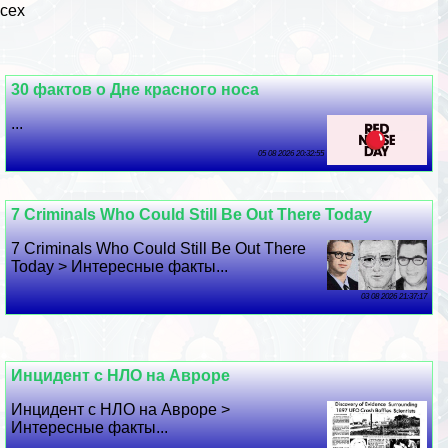
всех
30 фактов о Дне красного носа
...
05 08 2026 20:32:55
7 Criminals Who Could Still Be Out There Today
7 Criminals Who Could Still Be Out There
Today > Интересные факты...
03 08 2026 21:37:17
Инцидент с НЛО на Авроре
Инцидент с НЛО на Авроре >
Интересные факты...