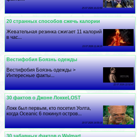
25 07 2026 16:23:59
20 странных способов сжечь калории
Жевательная резинка сжигает 11 калорий
в час...
23 07 2026 11:34:19
Вестифобия Боязнь одежды
Вестифобия Боязнь одежды >
Интересные факты...
22 07 2026 22:52:47
30 фактов о Джоне ЛоккеLOST
Локк был первым, кто посетил Уолта,
когда Oceanic 6 покинул остров...
20 07 2026 14:59:18
30 забавных фактов о Walmart