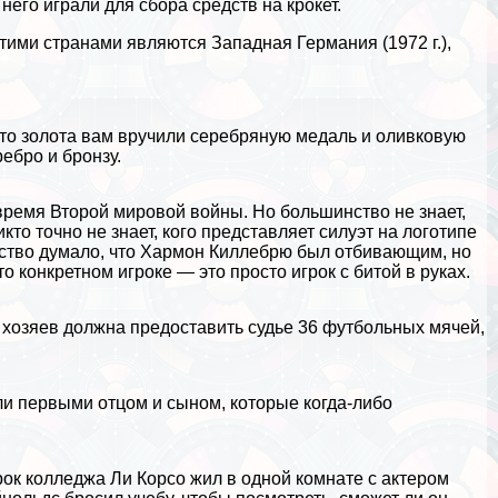
его играли для сбора средств на крокет.
тими странами являются Западная Германия (1972 г.),
то золота вам вручили серебряную медаль и оливковую
ебро и бронзу.
ремя Второй мировой войны. Но большинство не знает,
икто точно не знает, кого представляет силуэт на логотипе
ство думало, что Хармон Киллебрю был отбивающим, но
то конкретном игроке — это просто игрок с битой в руках.
хозяев должна предоставить судье 36 футбольных мячей,
и первыми отцом и сыном, которые когда-либо
к колледжа Ли Корсо жил в одной комнате с актером