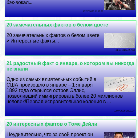
бэк-вокал...
15 07 2026 11:20:26
20 замечательных фактов о белом цвете
20 замечательных фактов о белом цвете
> Интересные факты...
14 07 2026 7:57:10
21 радостный факт о январе, о котором вы никогда
не знали
Одно из самых влиятельных событий в
США произошло в январе – 1 января
1892 года открылся остров Эллис,
позволивший иммигрировать более 20 миллионов
человек!Первая исправительная колония в ...
12 07 2026 10:31:37
20 интересных фактов о Томе Дейли
Неудивительно, что за свой проект он