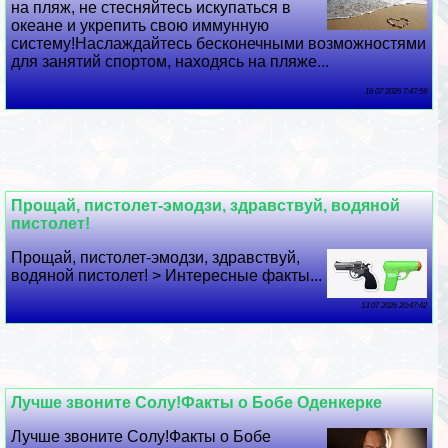
на пляж, не стесняйтесь искупаться в
океане и укрепить свою иммунную
систему!Наслаждайтесь бесконечными возможностями
для занятий спортом, находясь на пляже...
16 07 2026 7:47:59
Прощай, пистолет-эмодзи, здравствуй, водяной
пистолет!
Прощай, пистолет-эмодзи, здравствуй,
водяной пистолет! > Интересные факты...
13 07 2026 20:47:42
Лучше звоните Солу!Факты о Бобе Оденкерке
Лучше звоните Солу!Факты о Бобе