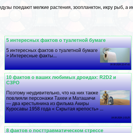
дузы поедают мелкие растения, зоопланктон, икру рыб, а ин
5 интересных фактов о туалетной бумаге
5 интересных фактов о туалетной бумаге
> Интересные факты...
06 08 2026 22:47:43
10 фактов о ваших любимых дроидах: R2D2 и
C3PO
Поэтому неудивительно, что на них также
повлияли персонажи Тахеи и Маташичи
— два крестьянина из фильма Акиры
Куросавы 1958 года « Скрытая крепость» ...
04 08 2026 1:53:25
8 фактов о посттравматическом стрессе