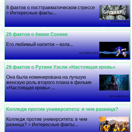
8 фактов о посттравматическом стрессе
> Интересные факты...
02 08 2026 3:56:36
20 фактов о ёжике Сонике
Его любимый напиток – кола...
31 07 2026 17:30:15
29 фактов о Рутине Уэсли «Настоящая кровь»
Она была номинирована на лучшую
женскую роль второго плана в фильме
«Настоящая кровь» ...
29 07 2026 22:56:12
Колледж против университета: в чем разница?
Колледж против университета: в чем
разница? > Интересные факты...