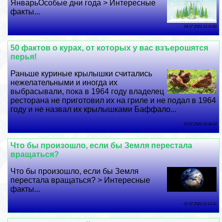
ЯнварьОсобые дни года > Интересные
факты...
04 07 2026 23:33:50
50 фактов о курах, от которых у вас взъерошятся
перья!
Раньше куриные крылышки считались
нежелательными и иногда их
выбрасывали, пока в 1964 году владелец
ресторана не приготовил их на гриле и не подал в 1964
году и не назвал их крылышками Баффало...
03 07 2026 10:34:33
Что бы произошло, если бы Земля перестала
вращаться?
Что бы произошло, если бы Земля
перестала вращаться? > Интересные
факты...
01 07 2026 12:13:31