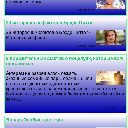
получил пятерку...
10 07 2026 22:47:35
29 интересных фактов о Брэде Питте
29 интересных фактов о Брэде Питте >
Интересные факты...
08 07 2026 18:23:43
9 поразительных фактов о поцелуях, которые вам
понравятся
Актерам не разрешалось лежать,
экранные семейные пары должны были
спать на отдельных односпальных
кроватях, а если пара целовалась в постели, то хотя
бы один из супругов должен был стоять одной ногой на
земле...
06 07 2026 11:45:11
ЯнварьОсобые дни года