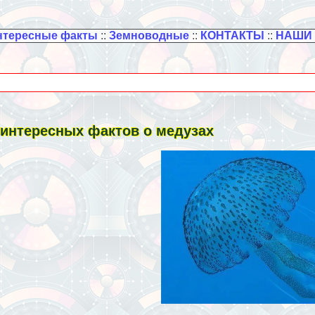
нтересные факты
::
Земноводные
::
КОНТАКТЫ
::
НАШИ
 интересных фактов о медузах