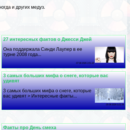
огда и других медуз.
27 интересных фактов о Джесси Джей
Она поддержала Синди Лаупер в ее
турне 2008 года...
07 08 2026 3:51:32
3 самых больших мифа о снеге, которые вас
удивят
3 самых больших мифа о снеге, которые
вас удивят > Интересные факты...
05 08 2026 0:21:34
Факты про День смеха