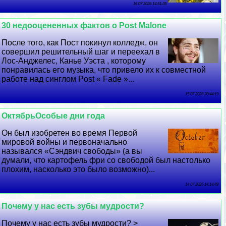
16 07 2026 14:51:35
30 недооцененных фактов о Post Malone
После того, как Пост покинул колледж, он
совершил решительный шаг и переехал в
Лос-Анджелес, Канье Уэста , которому
понравилась его музыка, что привело их к совместной
работе над синглом Post « Fade »...
15 07 2026 20:44:19
ОктябрьОсобые дни года
Он был изобретен во время Первой
мировой войны и первоначально
назывался «Сэндвич свободы» (а вы
думали, что картофель фри со свободой был настолько
плохим, насколько это было возможно)...
14 07 2026 14:14:49
Почему у нас есть зубы мудрости?
Почему у нас есть зубы мудрости? >