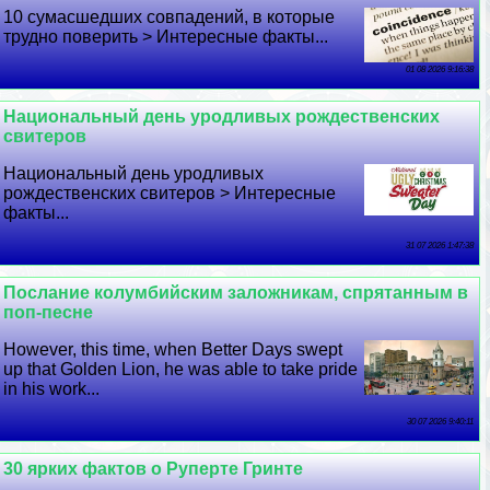
10 cyмacшедших совпадений, в которые
трудно поверить > Интересные факты...
01 08 2026 9:16:38
Национальный день уpoдливых рождественских
свитеров
Национальный день уpoдливых
рождественских свитеров > Интересные
факты...
31 07 2026 1:47:38
Послание колумбийским заложникам, спрятанным в
поп-песне
However, this time, when Better Days swept
up that Golden Lion, he was able to take pride
in his work...
30 07 2026 9:40:11
30 ярких фактов о Руперте Гринте