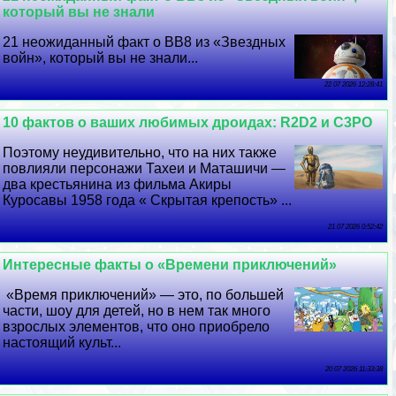
который вы не знали
21 неожиданный факт о BB8 из «Звездных
войн», который вы не знали...
22 07 2026 12:28:41
10 фактов о ваших любимых дроидах: R2D2 и C3PO
Поэтому неудивительно, что на них также
повлияли персонажи Тахеи и Маташичи —
два крестьянина из фильма Акиры
Куросавы 1958 года « Скрытая крепость» ...
21 07 2026 0:52:42
Интересные факты о «Времени приключений»
«Время приключений» — это, по большей
части, шоу для детей, но в нем так много
взрослых элементов, что оно приобрело
настоящий культ...
20 07 2026 11:33:38