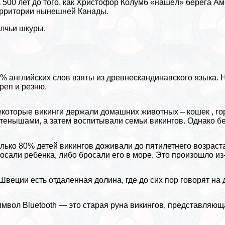
 500 лет до того, как Христофор Колумб «нашёл» берега А
рритории нынешней Канады.
лчьи шкуры.
% английских слов взяты из древнескандинавского языка. Н
реп и резню.
которые викинги держали домашних животных –
кошек
,
го
тенышами, а затем воспитывали семьи викингов. Однако
б
лько 80% детей викингов доживали до пятилетнего возраста
осали ребенка, либо бросали его в море. Это произошло из-
Швеции есть отдаленная долина, где до сих пор говорят н
мвол Bluetooth — это старая руна викингов, представляющ