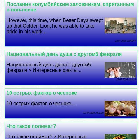
Послание колумбийским заложникам, спрятанным
в поп-песне
However, this time, when Better Days swept
up that Golden Lion, he was able to take
pride in his work...
23 07 2026 10:48:47
Национальный день душа с другом5 февраля
Национальный день душа с другом5
февраля > Интересные факты...
21 07 2026 4:29:13
10 острых фактов о чесноке
10 острых фактов о чесноке...
19 07 2026 10:11:20
Что такое полимат?
Что такое полимат? > Интересные