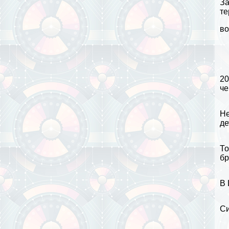
За
те
во
20
че
Не
де
То
бр
В 
Си