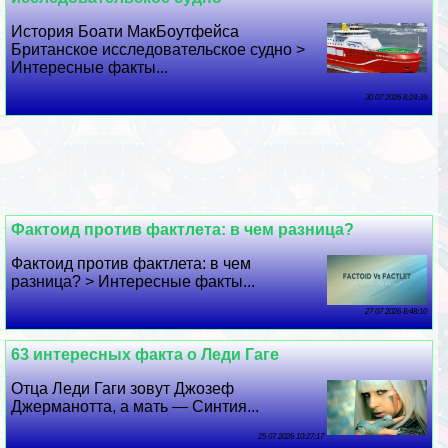
История Боати МакБоутфейса
Британское исследовательское судно >
Интересные факты...
30 07 2026 8:24:39
Фактоид против фактлета: в чем разница?
Фактоид против фактлета: в чем
разница? > Интересные факты...
27 07 2026 8:48:10
63 интересных факта о Леди Гаге
Отца Леди Гаги зовут Джозеф
Джерманотта, а мать — Синтия...
25 07 2026 10:27:17