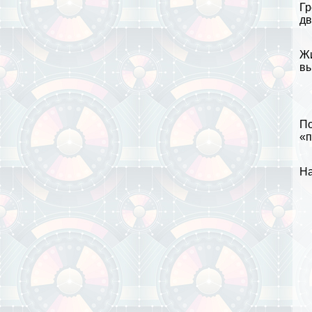
Гр
дв
Жи
вы
По
«п
На