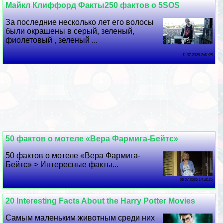
Майкл Клиффорд Факты250 фактов о 5SOS
За последние несколько лет его волосы
были окрашены в серый, зеленый,
фиолетовый , зеленый ...
11 07 2026 2:41:25
50 фактов о мотеле «Вера Фармига-Бейтс»
50 фактов о мотеле «Вера Фармига-
Бейтс» > Интересные факты...
08 07 2026 14:32:25
20 Interesting Facts About the Harry Potter Movies
Самым маленьким животным среди них