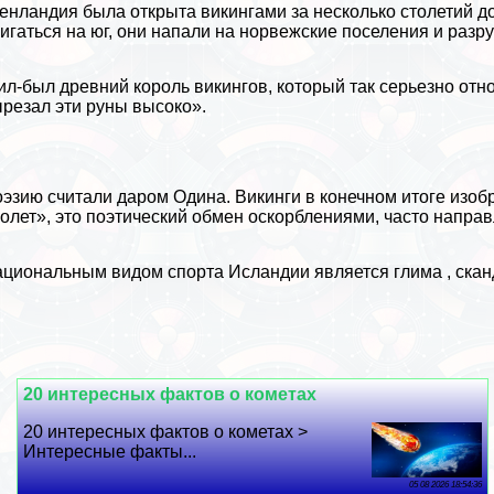
енландия была открыта викингами за несколько столетий до
игаться на юг, они напали на норвежские поселения и разр
л-был древний король викингов, который так серьезно отн
резал эти руны высоко».
эзию считали даром Одина. Викинги в конечном итоге изобр
олет», это поэтический обмен оскорблениями, часто напра
циональным видом спорта Исландии является глима , скан
20 интересных фактов о кометах
20 интересных фактов о кометах >
Интересные факты...
05 08 2026 18:54:36