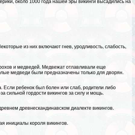
мерики, около 1000 года нашей эры викинги высадились на
екоторые из них включают гнев, уpoдливость, слабость,
рохов
и медведей. Медвежат отлавливали еще
елые медведи были предназначены только для дворян.
. Если ребенок был болен или слаб, родители либо
за сильной гордости викингов за силу и мощь.
а древнем древнескандинавском диалекте викингов.
ая инициалы короля викингов.