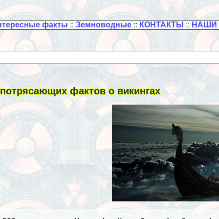
нтересные факты
::
Земноводные
::
КОНТАКТЫ
::
НАШИ
 потрясающих фактов о викингах