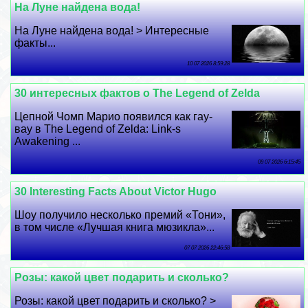
На Луне найдена вода!
На Луне найдена вода! > Интересные
факты...
10 07 2026 8:59:28
30 интересных фактов о The Legend of Zelda
Цепной Чомп Марио появился как гау-
вау в The Legend of Zelda: Link-s
Awakening ...
09 07 2026 6:15:45
30 Interesting Facts About Victor Hugo
Шоу получило несколько премий «Тони»,
в том числе «Лучшая книга мюзикла»...
07 07 2026 22:46:58
Розы: какой цвет подарить и сколько?
Розы: какой цвет подарить и сколько? >