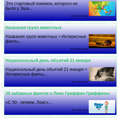
Это стартовый покемон, которого не
было у Эша...
29 07 2026 20:14:58
Названия групп животных
Названия групп животных > Интересные
факты...
28 07 2026 14:52:24
Национальный день объятий 21 января
Национальный день объятий 21 января >
Интересные факты...
26 07 2026 7:38:11
30 забавных фактов о Лоис Гриффин Гриффины
«С 50 - летием, Лоис»...
24 07 2026 3:51:19