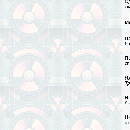
Од
ск
И
На
бо
Пр
св
Из
Т
Не
бы
Ни
фр