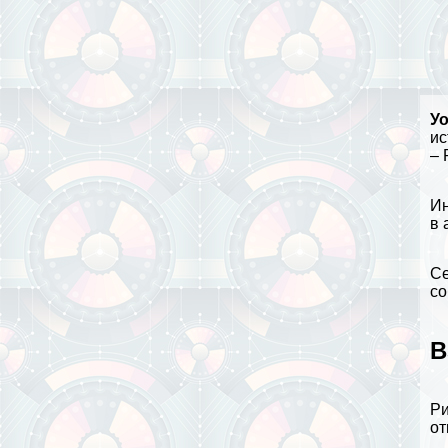
Уо
ис
– 
Ин
в 
Се
со
В
Ри
от