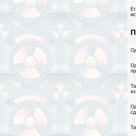
Ег
и
П
Од
Од
пр
Та
из
Од
сд
Та