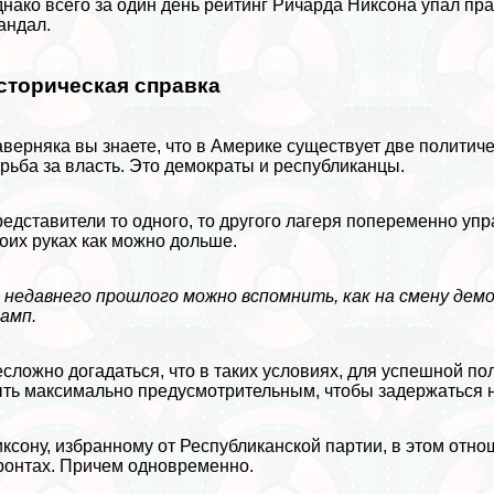
нако всего за один день рейтинг Ричарда Никсона упал пpa
андал.
сторическая справка
верняка вы знаете, что в Америке существует две политич
рьба за власть. Это демократы и республиканцы.
едставители то одного, то другого лагеря попеременно уп
оих руках как можно дольше.
 недавнего прошлого можно вспомнить, как на смену де
рамп
.
сложно догадаться, что в таких условиях, для успешной п
ть максимально предусмотрительным, чтобы задержаться н
ксону, избранному от Республиканской партии, в этом отно
онтах. Причем одновременно.