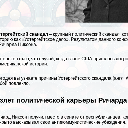
тергeйтский скандал
– крупный политический скандал, ко
торию как «Уотергeйтское дело». Результатом данного кон
Ричарда Никсона.
тересен факт, что случай, когда главе США пришлось досро
американской
истории
.
годня вы узнаете причины Уотергeйтского скандала (англ. Wa
бой повлекло.
злет политической карьеры Ричарда
чард Никсон получил место в сенате от республиканцев, ког
крыто высказывал свои антикоммунистические убеждения, н