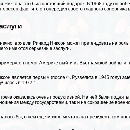
я Никсона это был настоящий подарок. В 1968 году он поб
тересен факт, что он опередил своего главного соперника 
аслуги
нечно, вряд ли Ричард Никсон может претендовать на роль
него имеются серьезные заслуги.
примеру, он помог Америке выйти из Вьетнамской войны и 
ксон является первым (после
Ф. Рузвельта
в 1945 году) ам
училось в 1972 г.
треча оказалась очень продуктивной. На ней были поднят
ношения между государствами, так и на сокращение военно
залось бы, о чем еще можно мечтать на президентском пост