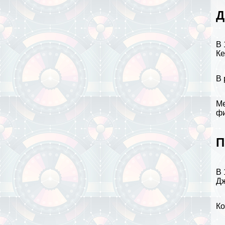
Д
В 
Ке
В 
Ме
фи
П
В 
Дж
Ко