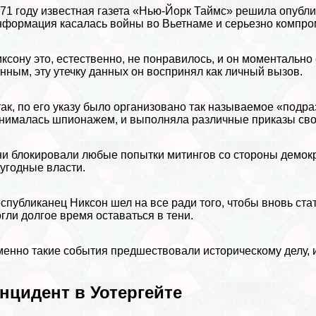
71 году известная газета «Нью-Йорк Таймс» решила опубл
формация касалась войны во
Вьетнаме
и серьезно компро
ксону это, естественно, не понравилось, и он моментально
нным, эту утечку данных он воспринял как личный вызов.
ак, по его указу было организовано так называемое «подра
нималась шпионажем, и выполняла различные приказы св
и блокировали любые попытки митингов со стороны демокр
угодные власти.
спубликанец Никсон шел на все ради того, чтобы вновь ста
гли долгое время оставаться в тени.
енно такие события предшествовали историческому делу, 
нцидент в Уотергeйте