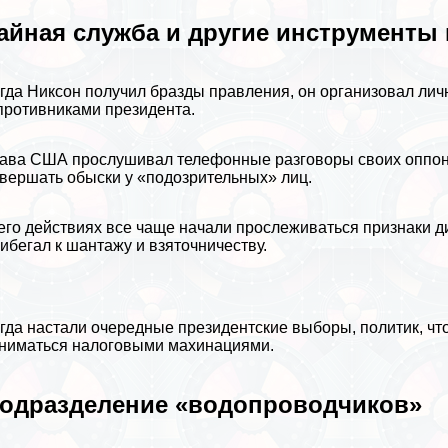
айная служба и другие инструменты
гда Никсон получил бразды правления, он организовал лич
противниками президента.
ава США прослушивал телефонные разговоры своих оппон
вершать обыски у «подозрительных» лиц.
его действиях все чаще начали прослеживаться признаки ди
ибегал к шантажу и взяточничеству.
гда настали очередные президентские выборы, политик, ч
ниматься налоговыми махинациями.
одразделение «водопроводчиков»