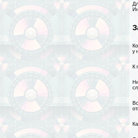
Дл
Ин
З
Ко
у 
К 
Ни
сл
Вс
от
Ка