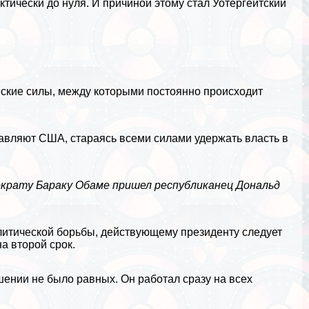
ктически до нуля. И причиной этому стал Уотергeйтский
еские силы, между которыми постоянно происходит
равляют США, стараясь всеми силами удержать власть в
мократу Баpaку Обаме пришел республиканец
Дональд
олитической борьбы, действующему президенту следует
а второй срок.
шении не было равных. Он работал сразу на всех