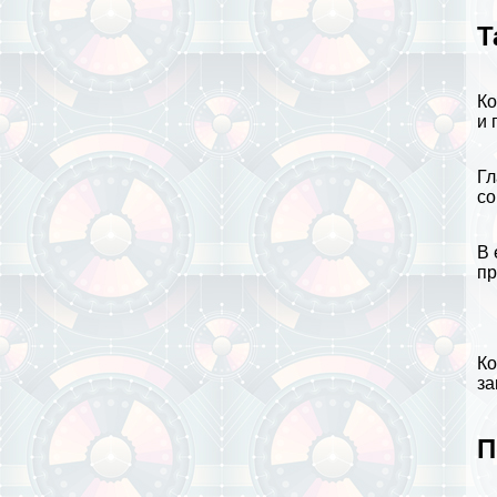
Т
Ко
и 
Гл
со
В 
пр
Ко
за
П