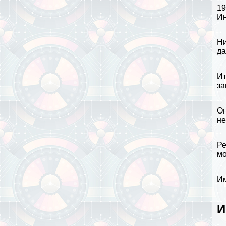
19
Ин
Ни
да
Ит
за
Он
не
Ре
мо
Им
И