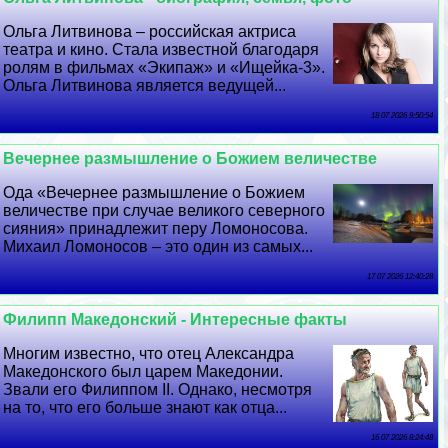
Ольга Литвинова – российская актриса
театра и кино. Стала известной благодаря
ролям в фильмах «Экипаж» и «Ищейка-3».
Ольга Литвинова является ведущей...
18 07 2026 9:50:54
Вечернее размышление о Божием величестве
Ода «Вечернее размышление о Божием
величестве при случае великого северного
сияния» принадлежит перу Ломоносова.
Михаил Ломоносов – это один из самых...
17 07 2026 12:40:28
Филипп Македонский - Интересные факты
Многим известно, что отец Александра
Македонского был царем Македонии.
Звали его Филиппом II. Однако, несмотря
на то, что его больше знают как отца...
16 07 2026 8:24:48