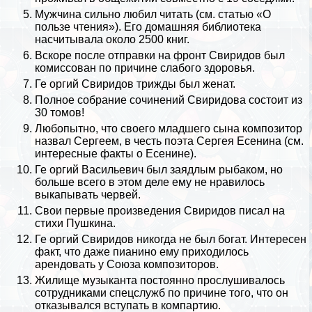
Мужчина сильно любил читать (см. статью
«О
пользе чтения»
). Его домашняя библиотека
насчитывала около 2500 книг.
Вскоре после отправки на фронт Свиридов был
комиссован по причине слабого здоровья.
Ге opгий Свиридов трижды был женат.
Полное собрание сочинений Свиридова состоит из
30 томов!
Любопытно, что своего младшего сына композитор
назвал Сергеем, в честь
поэта Сергея Есенина
(см.
интересные факты о Есенине
).
Ге opгий Васильевич был заядлым рыбаком, но
больше всего в этом деле ему не нравилось
выкапывать
червей
.
Свои первые произведения Свиридов писал на
стихи
Пушкина
.
Ге opгий Свиридов никогда не был богат. Интересен
факт, что даже пианино ему приходилось
арендовать у Союза композиторов.
Жилище музыканта постоянно прослушивалось
сотрудниками спецслужб по причине того, что он
отказывался вступать в компартию.