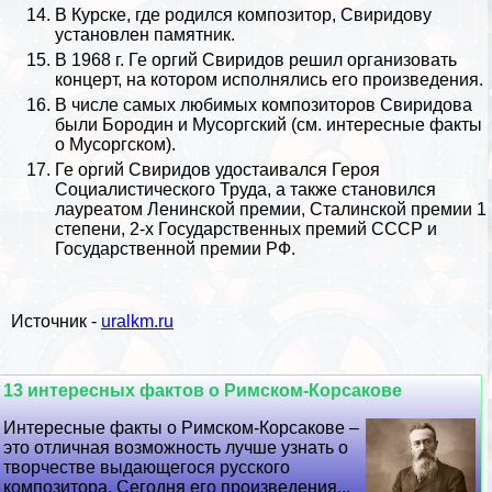
В
Курске
, где родился композитор, Свиридову
установлен памятник.
В 1968 г. Ге opгий Свиридов решил организовать
концерт, на котором исполнялись его произведения.
В числе самых любимых композиторов Свиридова
были Бородин и Мусоргский (см.
интересные факты
о Мусоргском
).
Ге opгий Свиридов удостаивался Героя
Социалистического Труда, а также становился
лауреатом Ленинской премии, Сталинской премии 1
степени, 2-х Государственных премий СССР и
Государственной премии РФ.
Источник -
uralkm.ru
13 интересных фактов о Римском-Корсакове
Интересные факты о Римском-Корсакове –
это отличная возможность лучше узнать о
творчестве выдающегося русского
композитора. Сегодня его произведения...