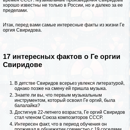
хорошо известны не только в
России
, но и далеко за ее
пределами.
Итак, перед вами самые интересные факты из жизни Ге
opгия Свиридова.
17 интересных фактов о Ге opгии
Свиридове
В детстве Свиридов всерьез увлекся
литературой
,
однако позже на смену ей пришла музыка.
Знаете ли вы, что первым музыкальным
инструментом, который освоил Ге opгий, была
балалайка?
Достигнув 22-летнего возраста, Ге opгий Свиридов
стал члeном Союза композиторов СССР.
Интересен факт, что в период обучения он
проживал в общежитии совместно с 19 соседями.