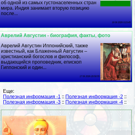
об одной из самых густонаселенных стран
мира. Индия занимает вторую позицию
после...
18 06 2026 0:23:45
Аврелий Августин - биография, факты, фото
Аврелий Августин Иппонийский, также
известный, как Блаженный Августин –
христианский богослов и философ,
выдающийся проповедник, епископ
Гиппонский и один...
17 06 2026 20:50:55
Еще:
Полезная информация -1
::
Полезная информация -2
::
Полезная информация -3
::
Полезная информация -4
::